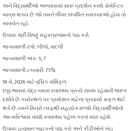
અને વિદ્યાર્થીઓ અભ્યાસમાં સારું પ્રદર્શન કરશે. રોમેન્ટિક
યાત્રા શક્ય છે. જો તમને લીવર સંબંધિત સમસ્યાઓ હોય તો
સાવચેત રહો.
ઉપાય: શ્રી વિષ્ણુ સહસ્ત્રનામનો પાઠ કરો.
ભાગ્યશાળી રંગો: લીલો, વાદળી
ભાગ્યશાળી અંક: 5, 7
ભાગ્યશાળી ટકાવારી: 75%
16 મે, 2026 માટે વૃશ્ચિક રાશિફળ
છઠ્ઠા ભાવમાં ચંદ્ર તમારા સ્વાસ્થ્ય પ્રત્યે સાવધ રહેવાની જરૂર
દર્શાવે છે. કાર્યસ્થળ પર પ્રમોશન માટેના પ્રયાસો સફળ થઈ
શકે છે. તમને મિત્રો તરફથી સહયોગ મળશે. વિદ્યાર્થીઓનો
આત્મવિશ્વાસ વધશે. સ્વાસ્થ્ય પહેલા કરતાં સારું રહેશે.
ઉપાય: હનુમાન બાહુકનો પાઠ કરો અને કીડીઓને ખાંડ