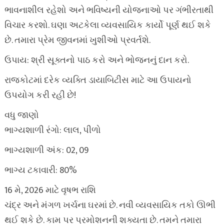
ભાવનાશીલ રહેશો અને ભવિષ્યની યોજનાઓ પર ગંભીરતાથી
વિચાર કરશો. ઘણા અટકેલા વ્યવસાયિક કાર્યો પૂર્ણ થઈ શકે
છે. તમારા પ્રેમ જીવનમાં ખુશીઓ પ્રવર્તશે.
ઉપાય: શ્રી સૂક્તનો પાઠ કરો અને ભોજનનું દાન કરો.
રાજકોટમાં દરેક વ્યક્તિ ડાયાબિટીસ માટે આ ઉપાયનો
ઉપયોગ કરી રહી છે!
વધુ જાણો
ભાગ્યશાળી રંગો: લાલ, પીળો
ભાગ્યશાળી અંક: 02, 09
ભાગ્ય ટકાવારી: 80%
16 મે, 2026 માટે વૃષભ રાશિ
ચંદ્ર અને મંગળ ખર્ચના ઘરમાં છે. નવી વ્યવસાયિક તકો ઊભી
થઈ શકે છે. કામ પર પ્રમોશનની શક્યતા છે. તમને તમારા