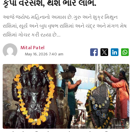
કૃપા વરસશે, થશે ભારે લાભ.
આજે જ્યેષ્ઠ મહિનાનો અમાસ છે. ગુરુ અને શુક્ર મિથુન
રાશિમાં, સૂર્ય અને બુધ વૃષભ રાશિમાં અને ચંદ્ર અને મંગળ મેષ
રાશિમાં ગોચર કરી રહ્યા છે.…
Mital Patel
May 16, 2026 7:40 am