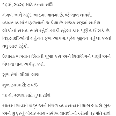
૧૬ મે, ૨૦૨૬ માટે કન્યા રાશિ
મંગળ અને ચંદ્ર આઠમા ભાવમાં છે, જે લાભ લાવશે.
વ્યવસાયમાં સફળતાની અપેક્ષા છે. રાજકારણમાં સામેલ
લોકોનો સમય સારો રહેશે. બાકી રહેલા કામ પૂર્ણ થઈ શકે છે.
વિદ્યાર્થીઓની મહેનત ફળ આપશે. પ્રેમ જીવન પહેલા કરતાં
વધુ સારું રહેશે.
ઉપાય: ભગવાન શિવની પૂજા કરો અને શિવલિંગને પાણી અને
બેલના પાન અર્પણ કરો.
શુભ રંગો: લીલો, લાલ
શુભ ટકાવારી: ૭૫%
૧૬ મે, ૨૦૨૬ માટે તુલા રાશિ
સાતમા ભાવમાં ચંદ્ર અને મંગળ વ્યવસાયમાં લાભ લાવશે. ગુરુ
અને શુક્રનું ગોચર સારા નસીબ લાવશે. નોકરીમાં પ્રગતિ થશે,