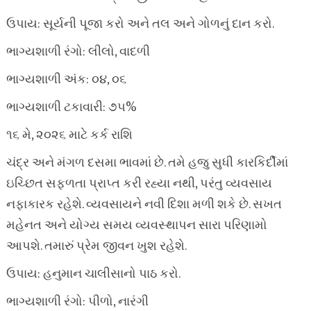
ઉપાય: સૂર્યની પૂજા કરો અને તલ અને ગોળનું દાન કરો.
ભાગ્યશાળી રંગો: લીલો, વાદળી
ભાગ્યશાળી અંક: ૦૪, ૦૬
ભાગ્યશાળી ટકાવારી: ૭૫%
૧૬ મે, ૨૦૨૬ માટે કર્ક રાશિ
ચંદ્ર અને મંગળ દસમા ભાવમાં છે. તમે હજુ સુધી કારકિર્દીમાં
ઇચ્છિત સફળતા પ્રાપ્ત કરી રહ્યા નથી, પરંતુ વ્યવસાય
નફાકારક રહેશે. વ્યવસાયને નવી દિશા મળી શકે છે. સખત
મહેનત અને યોગ્ય સમય વ્યવસ્થાપન સારા પરિણામો
આપશે. તમારું પ્રેમ જીવન ખુશ રહેશે.
ઉપાય: હનુમાન ચાલીસાનો પાઠ કરો.
ભાગ્યશાળી રંગો: પીળો, નારંગી