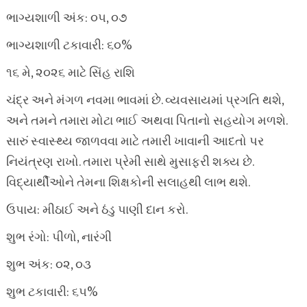
ભાગ્યશાળી અંક: ૦૫, ૦૭
ભાગ્યશાળી ટકાવારી: ૬૦%
૧૬ મે, ૨૦૨૬ માટે સિંહ રાશિ
ચંદ્ર અને મંગળ નવમા ભાવમાં છે. વ્યવસાયમાં પ્રગતિ થશે,
અને તમને તમારા મોટા ભાઈ અથવા પિતાનો સહયોગ મળશે.
સારું સ્વાસ્થ્ય જાળવવા માટે તમારી ખાવાની આદતો પર
નિયંત્રણ રાખો. તમારા પ્રેમી સાથે મુસાફરી શક્ય છે.
વિદ્યાર્થીઓને તેમના શિક્ષકોની સલાહથી લાભ થશે.
ઉપાય: મીઠાઈ અને ઠંડુ પાણી દાન કરો.
શુભ રંગો: પીળો, નારંગી
શુભ અંક: ૦૨, ૦૩
શુભ ટકાવારી: ૬૫%