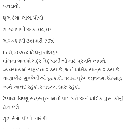
ખવડાવો.
શુભ રંગો: લાલ, પીળો
ભાગ્યશાળી અંક: 04, 07
ભાગ્યશાળી ટકાવારી: 70%
16 મે, 2026 માટે ધનુ રાશિફળ
પાંચમા ભાવમાં ચંદ્ર વિદ્યાર્થીઓ માટે પ્રગતિ લાવશે.
વ્યવસાયમાં સફળતા શક્ય છે, અને ધાર્મિક યાત્રા શક્ય છે.
નાણાકીય મુશ્કેલીઓ દૂર થશે. તમારા પ્રેમ જીવનમાં ઉત્સાહ
અને આનંદ રહેશે. સ્વાસ્થ્ય સારું રહેશે.
ઉપાય: વિષ્ણુ સહસ્ત્રનામનો પાઠ કરો અને ધાર્મિક પુસ્તકોનું
દાન કરો.
શુભ રંગો: પીળો, નારંગી