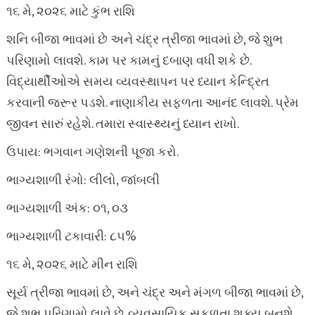
૧૬ મે, ૨૦૨૬ માટે કુંભ રાશિ
શનિ બીજા ભાવમાં છે અને ચંદ્ર ત્રીજા ભાવમાં છે, જે શુભ
પરિણામો લાવશે. કામ પર કામનું દબાણ વધી શકે છે.
વિદ્યાર્થીઓએ સમય વ્યવસ્થાપન પર ધ્યાન કેન્દ્રિત
કરવાની જરૂર પડશે. નાણાકીય સફળતા આનંદ લાવશે. પ્રેમ
જીવન સારું રહેશે. તમારા સ્વાસ્થ્યનું ધ્યાન રાખો.
ઉપાય: ભગવાન ગણેશની પૂજા કરો.
ભાગ્યશાળી રંગો: લીલો, જાંબલી
ભાગ્યશાળી અંક: ૦૧, ૦૩
ભાગ્યશાળી ટકાવારી: ૮૫%
૧૬ મે, ૨૦૨૬ માટે મીન રાશિ
સૂર્ય ત્રીજા ભાવમાં છે, અને ચંદ્ર અને મંગળ બીજા ભાવમાં છે,
જે શુભ પરિણામો લાવે છે. વ્યવસાયિક સફળતા શક્ય બનશે,