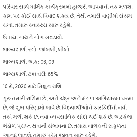
પરિવાર સાથે ધાર્મિક કાર્યક્રમમાં હાજરી આપવાની તક મળશે.
કામ પર કોઈ સાથે વિવાદ શક્ય છે, તેથી તમારી વાણીમાં સંયમ
રાખો. તમારું સ્વાસ્થ્ય સારું રહેશે.
ઉપાય: ગાયને ગોળ ખવડાવો.
ભાગ્યશાળી રંગો: જાંબલી, લીલો
ભાગ્યશાળી અંક: 03, 09
ભાગ્યશાળી ટકાવારી: 65%
16 મે, 2026 માટે મિથુન રાશિ
ગુરુ તમારી રાશિમાં છે, અને ચંદ્ર અને મંગળ અગિયારમા ઘરમાં
છે, જે શુભ પરિણામો લાવે છે. વિદ્યાર્થીઓને કારકિર્દીની નવી
તકો મળી શકે છે. નવો વ્યવસાયિક સોદો થઈ શકે છે. અટકેલા
ભંડોળ પ્રાપ્ત થવાની સંભાવના છે. તમારા બાળકની સફળતા
આનંદ લાવશે. તમારું પ્રેમ જીવન સારું રહેશે.