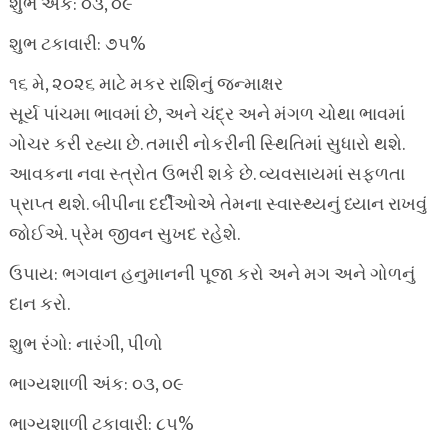
શુભ અંક: ૦૩, ૦૯
શુભ ટકાવારી: ૭૫%
૧૬ મે, ૨૦૨૬ માટે મકર રાશિનું જન્માક્ષર
સૂર્ય પાંચમા ભાવમાં છે, અને ચંદ્ર અને મંગળ ચોથા ભાવમાં
ગોચર કરી રહ્યા છે. તમારી નોકરીની સ્થિતિમાં સુધારો થશે.
આવકના નવા સ્ત્રોત ઉભરી શકે છે. વ્યવસાયમાં સફળતા
પ્રાપ્ત થશે. બીપીના દર્દીઓએ તેમના સ્વાસ્થ્યનું ધ્યાન રાખવું
જોઈએ. પ્રેમ જીવન સુખદ રહેશે.
ઉપાય: ભગવાન હનુમાનની પૂજા કરો અને મગ અને ગોળનું
દાન કરો.
શુભ રંગો: નારંગી, પીળો
ભાગ્યશાળી અંક: ૦૩, ૦૯
ભાગ્યશાળી ટકાવારી: ૮૫%