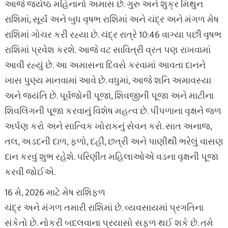
આજે જ્યેષ્ઠ મહિનાનો અમાસ છે. ગુરુ અને શુક્ર મિથુન
રાશિમાં, સૂર્ય અને બુધ વૃષભ રાશિમાં અને ચંદ્ર અને મંગળ મેષ
રાશિમાં ગોચર કરી રહ્યા છે. ચંદ્ર રાત્રે 10:46 વાગ્યા પછી વૃષભ
રાશિમાં પ્રવેશ કરશે. આજે વટ સાવિત્રી વ્રત પણ રાખવામાં
આવી રહ્યું છે. આ અમાસના દિવસે કરવામાં આવતા દાનને
ખાસ પુણ્ય માનવામાં આવે છે. વધુમાં, આજે શનિ અમાવસ્યા
અને જયંતિ છે. પૂર્વજોની પૂજા, શિવજીની પૂજા અને માટીના
શિવલિંગની પૂજા કરવાનું વિશેષ મહત્વ છે. પીપળાના વૃક્ષને જળ
અર્પણ કરો અને સાત્વિક ખોરાકનું સેવન કરો. સાત અનાજ,
તલ, અડદની દાળ, ફળો, દહીં, છત્રી અને પાણીથી ભરેલું વાસણ
દાન કરવું શુભ રહેશે. પરિણીત મહિલાઓએ વડના વૃક્ષની પૂજા
કરવી જોઈએ.
16 મે, 2026 માટે મેષ રાશિફળ
ચંદ્ર અને મંગળ તમારી રાશિમાં છે. વ્યવસાયમાં પ્રગતિના
સંકેતો છે. નોકરી બદલવાના પ્રયાસો સફળ થઈ શકે છે. તમે