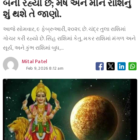
બની રહ્યો છે; મેષ અને મીન રાશિનું
શું થશે તે જાણો.
આજે સોમવાર, ૯ ફેબ્રુઆરી, ૨૦૨૬ છે. ચંદ્ર તુલા રાશિમાં
ગોચર કરી રહ્યો છે. સિંહ રાશિમાં કેતુ, મકર રાશિમાં મંગળ અને
સૂર્ય, અને કુંભ રાશિમાં બુધ,…
Mital Patel
Feb 9, 2026 8:12 am