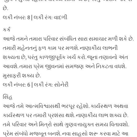
છે.
લકી નંબર: 8 | લકી રંગ: વાદળી
કર્ક
આજે તમને તમારા પરિવાર સંબંધિત સારા સમાચાર મળી શકે છે.
તમારી મહેનતનું ફળ કામ પર મળશે. નાણાકીય લાભની
શક્યતા છે, પરંતુ કાળજીપૂર્વક ખર્ચ કરો. જૂના તણાવનો અંત
આવશે. તમારા પ્રેમ જીવનમાં સમજણ અને નિકટતા વધશે.
મુસાફરી શક્ય છે.
લકી નંબર: 6 | લકી રંગ: સોનેરી
સિંહ
આજે તમે આત્મવિશ્વાસથી ભરપૂર રહેશો. કાર્યસ્થળ અથવા
કાર્યસ્થળ પર તમારી પ્રશંસા થશે. નાણાકીય લાભ શક્ય છે.
તમે પરિવાર અને મિત્રો સાથે ગુણવત્તાયુક્ત સમય વિતાવશો.
પ્રેમ સંબંધો મજબૂત બનશે. નવા સાહસો શરૂ કરવા માટે આ