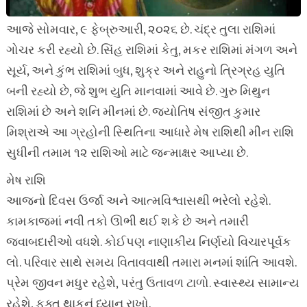
આજે સોમવાર, ૯ ફેબ્રુઆરી, ૨૦૨૬ છે. ચંદ્ર તુલા રાશિમાં
ગોચર કરી રહ્યો છે. સિંહ રાશિમાં કેતુ, મકર રાશિમાં મંગળ અને
સૂર્ય, અને કુંભ રાશિમાં બુધ, શુક્ર અને રાહુનો ત્રિગ્રહ યુતિ
બની રહ્યો છે, જે શુભ યુતિ માનવામાં આવે છે. ગુરુ મિથુન
રાશિમાં છે અને શનિ મીનમાં છે. જ્યોતિષ સંજીત કુમાર
મિશ્રાએ આ ગ્રહોની સ્થિતિના આધારે મેષ રાશિથી મીન રાશિ
સુધીની તમામ ૧૨ રાશિઓ માટે જન્માક્ષર આપ્યા છે.
મેષ રાશિ
આજનો દિવસ ઉર્જા અને આત્મવિશ્વાસથી ભરેલો રહેશે.
કામકાજમાં નવી તકો ઊભી થઈ શકે છે અને તમારી
જવાબદારીઓ વધશે. કોઈપણ નાણાકીય નિર્ણયો વિચારપૂર્વક
લો. પરિવાર સાથે સમય વિતાવવાથી તમારા મનમાં શાંતિ આવશે.
પ્રેમ જીવન મધુર રહેશે, પરંતુ ઉતાવળ ટાળો. સ્વાસ્થ્ય સામાન્ય
રહેશે, ફક્ત થાકનું ધ્યાન રાખો.