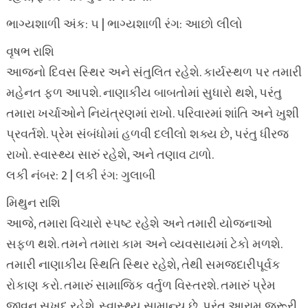
ભાગ્યશાળી અંક: ૫ | ભાગ્યશાળી રંગ: આછો લીલો
વૃષભ રાશિ
આજનો દિવસ સ્થિર અને સંતુલિત રહેશે. કાર્યસ્થળ પર તમારી
મહેનત ફળ આપશે. નાણાકીય બાબતોમાં સુધારો થશે, પરંતુ
તમારા ખર્ચાઓને નિયંત્રણમાં રાખો. પરિવારમાં શાંતિ અને ખુશી
પ્રવર્તશે. પ્રેમ સંબંધોમાં હળવી દલીલો શક્ય છે, પરંતુ ધીરજ
રાખો. સ્વાસ્થ્ય સારું રહેશે, અને તણાવ ટાળો.
લકી નંબર: 2 | લકી રંગ: ગુલાબી
મિથુન રાશિ
આજે, તમારા વિચારો સ્પષ્ટ રહેશે અને તમારી યોજનાઓ
સફળ થશે. તમને તમારા કામ અને વ્યવસાયમાં ટેકો મળશે.
તમારી નાણાકીય સ્થિતિ સ્થિર રહેશે, તેથી સમજદારીપૂર્વક
રોકાણ કરો. તમારું સામાજિક વર્તુળ વિસ્તરશે. તમારું પ્રેમ
જીવન સુખદ રહેશે. સ્વાસ્થ્ય સામાન્ય છે, પરંતુ આરામ જરૂરી