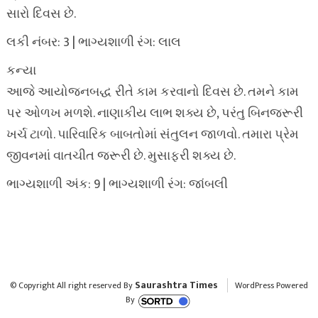
સારો દિવસ છે.
લકી નંબર: 3 | ભાગ્યશાળી રંગ: લાલ
કન્યા
આજે આયોજનબદ્ધ રીતે કામ કરવાનો દિવસ છે. તમને કામ
પર ઓળખ મળશે. નાણાકીય લાભ શક્ય છે, પરંતુ બિનજરૂરી
ખર્ચ ટાળો. પારિવારિક બાબતોમાં સંતુલન જાળવો. તમારા પ્રેમ
જીવનમાં વાતચીત જરૂરી છે. મુસાફરી શક્ય છે.
ભાગ્યશાળી અંક: 9 | ભાગ્યશાળી રંગ: જાંબલી
Saurashtra Times
© Copyright All right reserved By
WordPress Powered
By