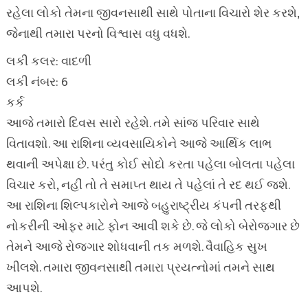
રહેલા લોકો તેમના જીવનસાથી સાથે પોતાના વિચારો શેર કરશે,
જેનાથી તમારા પરનો વિશ્વાસ વધુ વધશે.
લકી કલર: વાદળી
લકી નંબર: 6
કર્ક
આજે તમારો દિવસ સારો રહેશે. તમે સાંજ પરિવાર સાથે
વિતાવશો. આ રાશિના વ્યવસાયિકોને આજે આર્થિક લાભ
થવાની અપેક્ષા છે. પરંતુ કોઈ સોદો કરતા પહેલા બોલતા પહેલા
વિચાર કરો, નહીં તો તે સમાપ્ત થાય તે પહેલાં તે રદ થઈ જશે.
આ રાશિના શિલ્પકારોને આજે બહુરાષ્ટ્રીય કંપની તરફથી
નોકરીની ઓફર માટે ફોન આવી શકે છે. જે લોકો બેરોજગાર છે
તેમને આજે રોજગાર શોધવાની તક મળશે. વૈવાહિક સુખ
ખીલશે. તમારા જીવનસાથી તમારા પ્રયત્નોમાં તમને સાથ
આપશે.