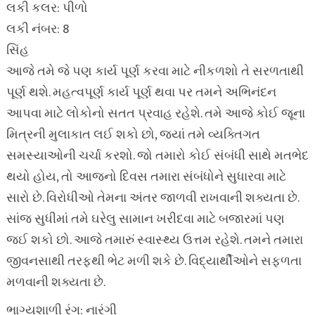
લકી કલર: પીળો
લકી નંબર: 8
સિંહ
આજે તમે જે પણ કાર્ય પૂર્ણ કરવા માટે નીકળશો તે સરળતાથી
પૂર્ણ થશે. મહત્વપૂર્ણ કાર્ય પૂર્ણ થવા પર તમને અભિનંદન
આપવા માટે લોકોનો સતત પ્રવાહ રહેશે. તમે આજે કોઈ જૂના
મિત્રની મુલાકાત લઈ શકો છો, જ્યાં તમે વ્યક્તિગત
સમસ્યાઓની ચર્ચા કરશો. જો તમારો કોઈ સંબંધી સાથે મતભેદ
થયો હોય, તો આજનો દિવસ તમારા સંબંધોને સુધારવા માટે
સારો છે. વિરોધીઓ તેમના અંતર જાળવી રાખવાની શક્યતા છે.
સાંજ સુધીમાં તમે ઘરેલુ સામાન ખરીદવા માટે બજારમાં પણ
જઈ શકો છો. આજે તમારું સ્વાસ્થ્ય ઉત્તમ રહેશે. તમને તમારા
જીવનસાથી તરફથી ભેટ મળી શકે છે. વિદ્યાર્થીઓને સફળતા
મળવાની શક્યતા છે.
ભાગ્યશાળી રંગ: નારંગી