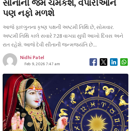
સોનાની જેમ ચમકશે, વેપારીઓને
પણ નફો મળશે
આજે ફાલ્ગુનના કૃષ્ણ પક્ષની અષ્ટમી તિથિ છે, સોમવાર.
અષ્ટમી તિથિ કાલે સવારે 7:28 વાગ્યા સુધી આખો દિવસ અને
રાત રહેશે. આજે દેવી સીતાની જન્મજયંતિ છે.…
Nidhi Patel
Feb 9, 2026 7:47 am