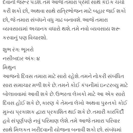
દેવાની જરૂર પડશે. તમે આજે તમારા પ્રેમી સાથે કંઈક ચર્ચા
કરી શકો છો, અથવા સાથે રાત્રિભોજન માટે બહાર જઈ શકો
છો, જે તમારા સંબંધને વધુ ગાઢ બનાવશે. આજે તમારા
વ્યવસાયમાં અચાનક વધારો થશે. તમે નવો વ્યવસાય શરૂ
કરવાનું પણ વિચારશો.
શુભ રંગ: ભૂખરો
નસીબદાર અંક: ૪
મિથુન
આજનો દિવસ તમારા માટે સારો રહેશે. તમને નોકરી સંબંધિત
સારા સમાચાર મળી શકે છે. તમને કોઈ કંપનીમાં ઇન્ટરવ્યુ માટે
બોલાવવામાં આવી શકે છે. ઉભરતા લેખકો માટે આ એક સારો
દિવસ હોઈ શકે છે, કારણ કે તેમના લેખો અથવા પુસ્તકો કોઈ
મુખ્ય પ્રકાશક દ્વારા પ્રકાશિત થઈ શકે છે. તમારી કારકિર્દી
હવે સંપૂર્ણપણે નવું પરિમાણ લેશે. તમે આજે તમારા પરિવાર
સાથે મિલકત ખરીદવાની યોજના બનાવી શકો છો. સંબંધમાં