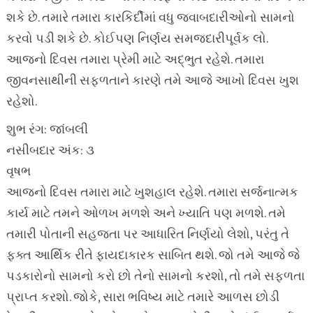
શકે છે. તમારે તમારા કારકિર્દીમાં વધુ જવાબદારીઓનો સામનો
કરવો પડી શકે છે. કોઈપણ નિર્ણય સમજદારીપૂર્વક લો.
આજનો દિવસ તમારા પ્રેમી માટે અદ્ભુત રહેશે. તમારા
જીવનસાથીની સફળતાને કારણે તમે આજે આખો દિવસ ખુશ
રહેશો.
શુભ રંગ: જાંબલી
નસીબદાર અંક: ૩
વૃષભ
આજનો દિવસ તમારા માટે ખુશહાલ રહેશે. તમારા સર્જનાત્મક
કાર્ય માટે તમને ઓળખ મળશે અને ખ્યાતિ પણ મળશે. તમે
તમારી પોતાની સહજતા પર આધારિત નિર્ણયો લેશો, પરંતુ તે
ફક્ત આર્થિક રીતે ફાયદાકારક સાબિત થશે. જો તમે આજે જે
પડકારોનો સામનો કરો છો તેનો સામનો કરશો, તો તમે સફળતા
પ્રાપ્ત કરશો. જોકે, સારા ભવિષ્ય માટે તમારે આળસ છોડી