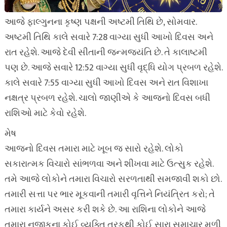
આજે ફાલ્ગુનના કૃષ્ણ પક્ષની અષ્ટમી તિથિ છે, સોમવાર.
અષ્ટમી તિથિ કાલે સવારે 7:28 વાગ્યા સુધી આખો દિવસ અને
રાત રહેશે. આજે દેવી સીતાની જન્મજયંતિ છે. તે કાલાષ્ટમી
પણ છે. આજે સવારે 12:52 વાગ્યા સુધી વૃદ્ધિ યોગ પ્રબળ રહેશે.
કાલે સવારે 7:55 વાગ્યા સુધી આખો દિવસ અને રાત વિશાખા
નક્ષત્ર પ્રબળ રહેશે. ચાલો જાણીએ કે આજનો દિવસ બધી
રાશિઓ માટે કેવો રહેશે.
મેષ
આજનો દિવસ તમારા માટે ખૂબ જ સારો રહેશે. લોકો
સકારાત્મક વિચારો સાંભળવા અને શીખવા માટે ઉત્સુક રહેશે.
તમે આજે લોકોને તમારા વિચારો સરળતાથી સમજાવી શકો છો.
તમારી સત્તા પર ભાર મૂકવાની તમારી વૃત્તિને નિયંત્રિત કરો; તે
તમારા કાર્યને અસર કરી શકે છે. આ રાશિના લોકોને આજે
તમારા નજીકના કોઈ વ્યક્તિ તરફથી કોઈ સારા સમાચાર મળી