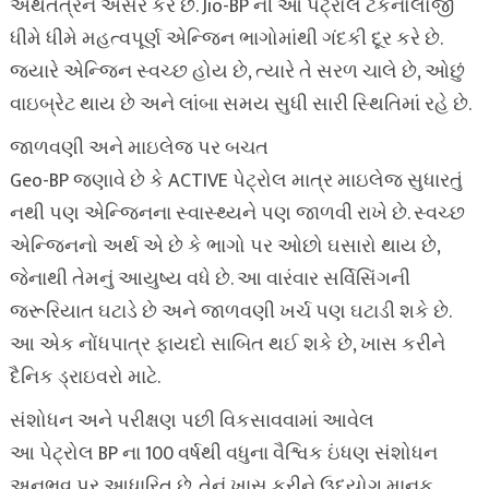
અર્થતંત્રને અસર કરે છે. Jio-BP ની આ પેટ્રોલ ટેકનોલોજી
ધીમે ધીમે મહત્વપૂર્ણ એન્જિન ભાગોમાંથી ગંદકી દૂર કરે છે.
જ્યારે એન્જિન સ્વચ્છ હોય છે, ત્યારે તે સરળ ચાલે છે, ઓછું
વાઇબ્રેટ થાય છે અને લાંબા સમય સુધી સારી સ્થિતિમાં રહે છે.
જાળવણી અને માઇલેજ પર બચત
Geo-BP જણાવે છે કે ACTIVE પેટ્રોલ માત્ર માઇલેજ સુધારતું
નથી પણ એન્જિનના સ્વાસ્થ્યને પણ જાળવી રાખે છે. સ્વચ્છ
એન્જિનનો અર્થ એ છે કે ભાગો પર ઓછો ઘસારો થાય છે,
જેનાથી તેમનું આયુષ્ય વધે છે. આ વારંવાર સર્વિસિંગની
જરૂરિયાત ઘટાડે છે અને જાળવણી ખર્ચ પણ ઘટાડી શકે છે.
આ એક નોંધપાત્ર ફાયદો સાબિત થઈ શકે છે, ખાસ કરીને
દૈનિક ડ્રાઇવરો માટે.
સંશોધન અને પરીક્ષણ પછી વિકસાવવામાં આવેલ
આ પેટ્રોલ BP ના 100 વર્ષથી વધુના વૈશ્વિક ઇંધણ સંશોધન
અનુભવ પર આધારિત છે. તેનું ખાસ કરીને ઉદ્યોગ માનક