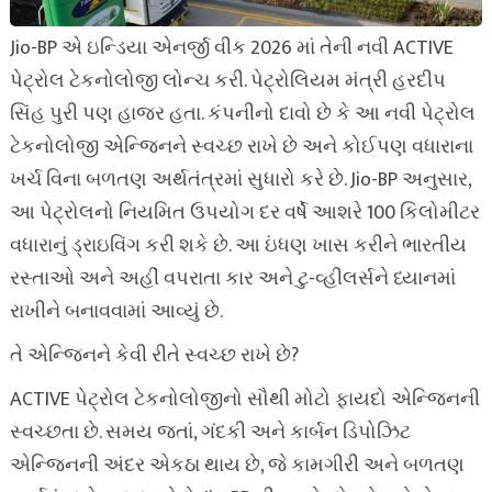
Jio-BP એ ઇન્ડિયા એનર્જી વીક 2026 માં તેની નવી ACTIVE
પેટ્રોલ ટેકનોલોજી લોન્ચ કરી. પેટ્રોલિયમ મંત્રી હરદીપ
સિંહ પુરી પણ હાજર હતા. કંપનીનો દાવો છે કે આ નવી પેટ્રોલ
ટેકનોલોજી એન્જિનને સ્વચ્છ રાખે છે અને કોઈપણ વધારાના
ખર્ચ વિના બળતણ અર્થતંત્રમાં સુધારો કરે છે. Jio-BP અનુસાર,
આ પેટ્રોલનો નિયમિત ઉપયોગ દર વર્ષે આશરે 100 કિલોમીટર
વધારાનું ડ્રાઇવિંગ કરી શકે છે. આ ઇંધણ ખાસ કરીને ભારતીય
રસ્તાઓ અને અહીં વપરાતા કાર અને ટુ-વ્હીલર્સને ધ્યાનમાં
રાખીને બનાવવામાં આવ્યું છે.
તે એન્જિનને કેવી રીતે સ્વચ્છ રાખે છે?
ACTIVE પેટ્રોલ ટેકનોલોજીનો સૌથી મોટો ફાયદો એન્જિનની
સ્વચ્છતા છે. સમય જતાં, ગંદકી અને કાર્બન ડિપોઝિટ
એન્જિનની અંદર એકઠા થાય છે, જે કામગીરી અને બળતણ