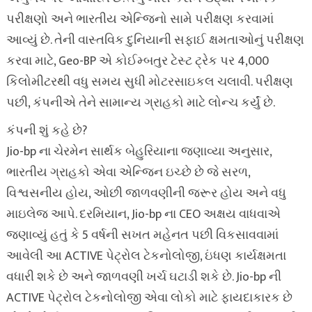
પરીક્ષણો અને ભારતીય એન્જિનો સામે પરીક્ષણ કરવામાં
આવ્યું છે. તેની વાસ્તવિક દુનિયાની સફાઈ ક્ષમતાઓનું પરીક્ષણ
કરવા માટે, Geo-BP એ કોઈમ્બતુર ટેસ્ટ ટ્રેક પર 4,000
કિલોમીટરથી વધુ સમય સુધી મોટરસાઇકલ ચલાવી. પરીક્ષણ
પછી, કંપનીએ તેને સામાન્ય ગ્રાહકો માટે લોન્ચ કર્યું છે.
કંપની શું કહે છે?
Jio-bp ના ચેરમેન સાર્થક બેહુરિયાના જણાવ્યા અનુસાર,
ભારતીય ગ્રાહકો એવા એન્જિન ઇચ્છે છે જે સરળ,
વિશ્વસનીય હોય, ઓછી જાળવણીની જરૂર હોય અને વધુ
માઇલેજ આપે. દરમિયાન, Jio-bp ના CEO અક્ષય વાધવાએ
જણાવ્યું હતું કે 5 વર્ષની સખત મહેનત પછી વિકસાવવામાં
આવેલી આ ACTIVE પેટ્રોલ ટેકનોલોજી, ઇંધણ કાર્યક્ષમતા
વધારી શકે છે અને જાળવણી ખર્ચ ઘટાડી શકે છે. Jio-bp ની
ACTIVE પેટ્રોલ ટેકનોલોજી એવા લોકો માટે ફાયદાકારક છે