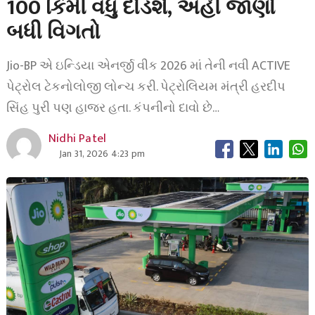
100 કિમી વધુ દોડશે, અહીં જાણો
બધી વિગતો
Jio-BP એ ઇન્ડિયા એનર્જી વીક 2026 માં તેની નવી ACTIVE
પેટ્રોલ ટેકનોલોજી લોન્ચ કરી. પેટ્રોલિયમ મંત્રી હરદીપ
સિંહ પુરી પણ હાજર હતા. કંપનીનો દાવો છે…
Nidhi Patel
Jan 31, 2026 4:23 pm