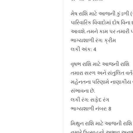
મેષ રાશિ માટે આજની કુંડળી
પારિવારિક વિવાદોમાં દોષ વિ
આવશે. તમને કામ પર તમારી પ્
ભાગ્યશાળી રંગ: ક્રીમ
લકી અંક: 4
વૃષભ રાશિ માટે આજની રાશિ
તમારા સરળ અને સંતુલિત વર્ત
મહેનતના પરિણામે નાણાકીય લ
સંભાવના છે.
લકી રંગ: સફેદ રંગ
ભાગ્યશાળી નંબર: 8
મિથુન રાશિ માટે આજની રાશિ
તમારે ઉત્સાહનો અભાવ અનુભવ