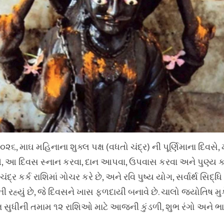
૨૬, માઘ મહિનાના શુક્લ પક્ષ (વધતો ચંદ્ર) ની પૂર્ણિમાના દિવસે, મ
તે, આ દિવસ સ્નાન કરવા, દાન આપવા, ઉપવાસ કરવા અને પુણ્ય કાર
દ્ર કર્ક રાશિમાં ગોચર કરે છે, અને રવિ પુષ્ય યોગ, સર્વાર્થ સિદ્
 રહ્યું છે, જે દિવસને ખાસ ફળદાયી બનાવે છે. ચાલો જ્યોતિષ મુ
 સુધીની તમામ ૧૨ રાશિઓ માટે આજની કુંડળી, શુભ રંગો અને ભ