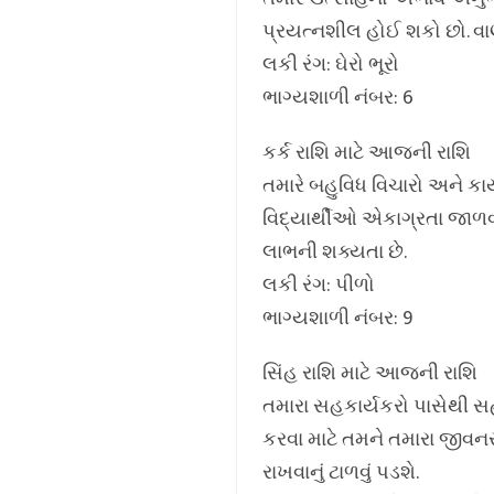
પ્રયત્નશીલ હોઈ શકો છો. વાણ
લકી રંગ: ઘેરો ભૂરો
ભાગ્યશાળી નંબર: 6
કર્ક રાશિ માટે આજની રાશિ
તમારે બહુવિધ વિચારો અને કા
વિદ્યાર્થીઓ એકાગ્રતા જાળવ
લાભની શક્યતા છે.
લકી રંગ: પીળો
ભાગ્યશાળી નંબર: 9
સિંહ રાશિ માટે આજની રાશિ
તમારા સહકાર્યકરો પાસેથી સ
કરવા માટે તમને તમારા જીવન
રાખવાનું ટાળવું પડશે.