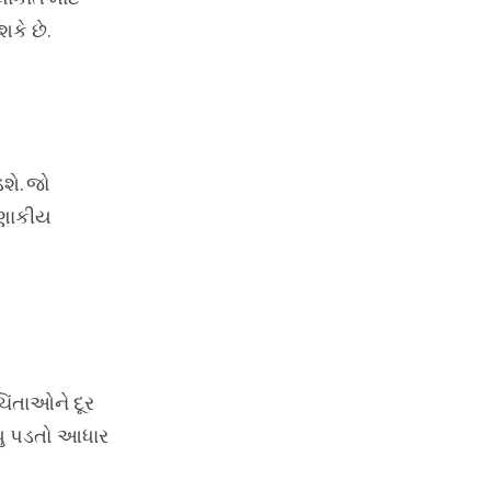
કે છે.
શે. જો
ાણાકીય
િંતાઓને દૂર
ધુ પડતો આધાર