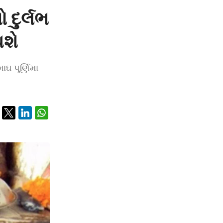
 દુર્લભ
થશે
ાઘ પૂર્ણિમા