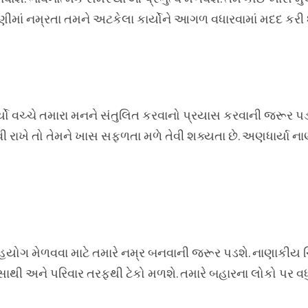
ીમાં નમ્રતા તમને અટકેલા કાર્યોને આગળ વધારવામાં મદદ કરી શ
ર્યો વચ્ચે તમારા મનને સંતુલિત કરવાનો પ્રયાસ કરવાની જરૂર પડ
ી રાખે તો તેમને ખાસ સફળતા મળે તેવી શક્યતા છે. અણધાર્યા ન
હયોગ મેળવવા માટે તમારે નમ્ર બનવાની જરૂર પડશે. નાણાકીય ચ
સાથી અને પરિવાર તરફથી ટેકો મળશે. તમારે બહારના લોકો પર વ