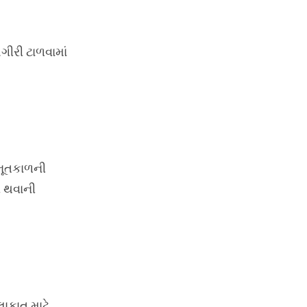
ગીરી ટાળવામાં
 ભૂતકાળની
ી થવાની
ાકાત માટે