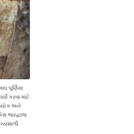
ાઘ પૂર્ણિમા
્યો કરવા માટે
ધિ યોગ અને
કેશ ભારદ્વાજ
ાગ્યશાળી