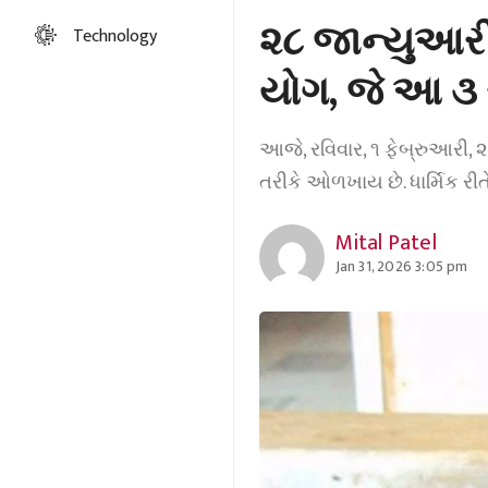
૨૮ જાન્યુઆરીન
Technology
યોગ, જે આ ૩ 
આજે, રવિવાર, ૧ ફેબ્રુઆરી, ૨૦
તરીકે ઓળખાય છે. ધાર્મિક રી
Mital Patel
Jan 31, 2026 3:05 pm