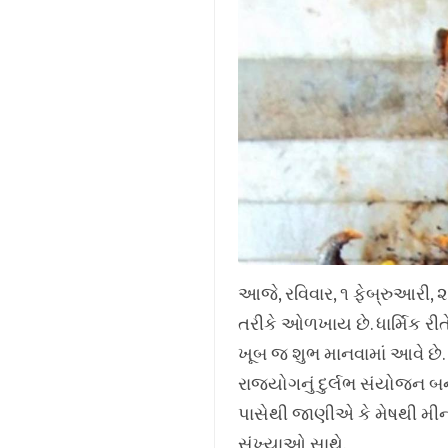
આજે, રવિવાર, ૧ ફેબ્રુઆરી, ૨૦
તરીકે ઓળખાય છે. ધાર્મિક રી
ખૂબ જ શુભ માનવામાં આવે છે. ચં
રાજયોગનું દુર્લભ સંયોજન બની
પાસેથી જાણીએ કે મેષથી મીન
સંખ્યાઓ સાથે.