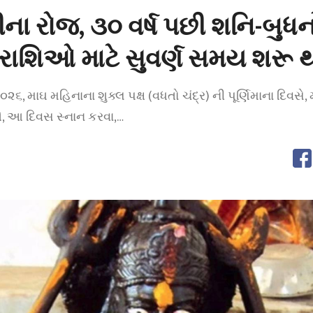
ા રોજ, ૩૦ વર્ષ પછી શનિ-બુધનો
રાશિઓ માટે સુવર્ણ સમય શરૂ 
૨૬, માઘ મહિનાના શુક્લ પક્ષ (વધતો ચંદ્ર) ની પૂર્ણિમાના દિવસે, મ
તે, આ દિવસ સ્નાન કરવા,…