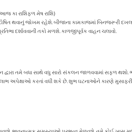
 (આજ કા રાશિફળ મેષ રાશિ)
ના દોષિત થવાનું જોખમ રહેશે. બીજાના કામકાજમાં બિનજરૂરી દખલ
રતિભા દર્શાવવાની તકો મળશે. કાળજીપૂર્વક વાહન ચલાવો.
ન દ્વારા તમે બધા સાથે વધુ સારો સંકલન જાળવવામાં સફળ થશો.
ાભ અપેક્ષાઓ કરતાં વધી શકે છે. શુભ ઘટનાઓને કારણે મુસાફર
ાશે. ભાવનાત્મક સમસ્યાઓ પ્રભુત્વ મેળવશે. તમે કોઈ ખાસ મુલ