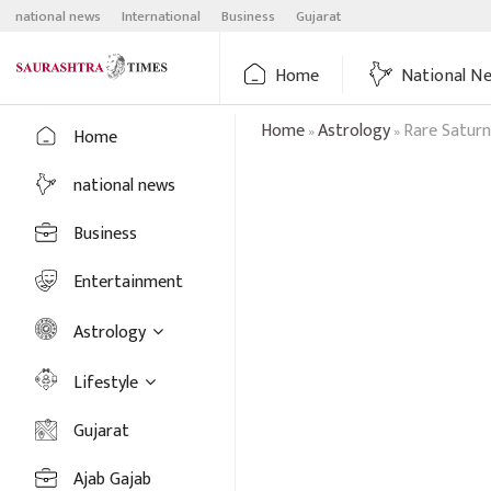
Skip
national news
International
Business
Gujarat
to
content
Home
National N
Home
Astrology
Rare Satur
»
»
Home
national news
Business
Entertainment
Astrology
Lifestyle
Gujarat
Ajab Gajab