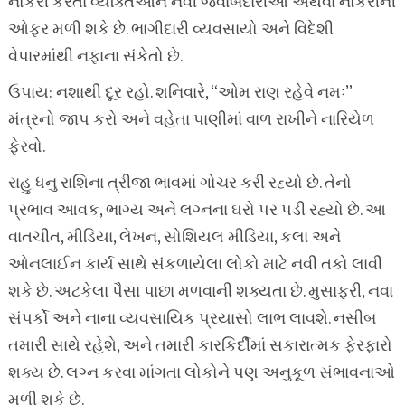
નોકરી કરતા વ્યક્તિઓને નવી જવાબદારીઓ અથવા નોકરીની
ઓફર મળી શકે છે. ભાગીદારી વ્યવસાયો અને વિદેશી
વેપારમાંથી નફાના સંકેતો છે.
ઉપાય: નશાથી દૂર રહો. શનિવારે, “ઓમ રાણ રહેવે નમઃ”
મંત્રનો જાપ કરો અને વહેતા પાણીમાં વાળ રાખીને નારિયેળ
ફેરવો.
રાહુ ધનુ રાશિના ત્રીજા ભાવમાં ગોચર કરી રહ્યો છે. તેનો
પ્રભાવ આવક, ભાગ્ય અને લગ્નના ઘરો પર પડી રહ્યો છે. આ
વાતચીત, મીડિયા, લેખન, સોશિયલ મીડિયા, કલા અને
ઓનલાઈન કાર્ય સાથે સંકળાયેલા લોકો માટે નવી તકો લાવી
શકે છે. અટકેલા પૈસા પાછા મળવાની શક્યતા છે. મુસાફરી, નવા
સંપર્કો અને નાના વ્યવસાયિક પ્રયાસો લાભ લાવશે. નસીબ
તમારી સાથે રહેશે, અને તમારી કારકિર્દીમાં સકારાત્મક ફેરફારો
શક્ય છે. લગ્ન કરવા માંગતા લોકોને પણ અનુકૂળ સંભાવનાઓ
મળી શકે છે.