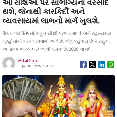
આ રાશિઓ પર સૌભાગ્યનો વરસાદ
થશે, જેનાથી કારકિર્દી અને
વ્યવસાયમાં લાભનો માર્ગ ખુલશે.
વૈદિક જ્યોતિષમાં, રાહુને સૌથી પ્રભાવશાળી અને રહસ્યમય
ગ્રહોમાંનો એક માનવામાં આવે છે. એવું કહેવાય છે કે રાહુમાં
અચાનક ભાગ્ય બદલવાની ક્ષમતા છે. 2026 ના વર્ષ…
Mital Patel
Jan 10, 2026 7:54 pm