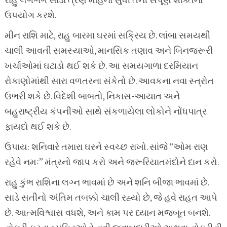
રાહુ લગભગ સાડા ત્રણ મહિના સુધી તેની સંપૂર્ણ શક્તિનો
ઉપયોગ કરશે.
મીન રાશિ માટે, રાહુ બારમા ઘરમાં સક્રિય છે. લાંબા સમયથી
ચાલી આવતી સમસ્યાઓ, માનસિક તણાવ અને બિનજરૂરી
ખર્ચાઓમાં ઘટાડો થઈ શકે છે. આ સમયગાળા દરમિયાન
રોકાણોમાંથી સારા વળતરના સંકેતો છે. આવકના નવા સ્ત્રોત
ઉભરી શકે છે. વિદેશી બાબતો, નિકાસ-આયાત અને
બહુરાષ્ટ્રીય કંપનીઓ સાથે સંકળાયેલા લોકોને નોંધપાત્ર
ફાયદો થઈ શકે છે.
ઉપાય: શનિવારે તમારા ઘરને સ્વચ્છ રાખો. સાંજે “ઓમ રાણ
રહેવે નમઃ” મંત્રનો જાપ કરો અને જરૂરિયાતમંદોને દાન કરો.
રાહુ કુંભ રાશિના લગ્ન ભાવમાં છે અને શનિ બીજા ભાવમાં છે.
સાડે સતીનો અંતિમ તબક્કો ચાલી રહ્યો છે, જે હવે રાહત આપે
છે. આત્મવિશ્વાસ વધશે, અને કામ પર ધ્યાન મજબૂત બનશે.