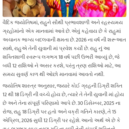
વૈદિક જ્યોતિષમાં, રાહુને સૌથી પ્રભાવશાળી અને રહસ્યમય
ગ્રહોમાંનો એક માનવામાં આવે છે. એવું કહેવાય છે કે રાહુમાં
અચાનક ભાગ્ય બદલવાની ક્ષમતા છે. 2026 ના વર્ષ ની શરૂઆત
સાથે, રાહુએ તેની યુવાની માં પ્રવેશ કર્યો છે. રાહુ નું આ
શક્તિશાળી સ્વરૂપ લગભગ 18 વર્ષ પછી ઉભરી આવ્યું છે, જે
બધી 12 રાશિઓ ને અસર કરશે, પરંતુ ત્રણ રાશિઓ માટે, આ
સમય સુવર્ણ કાળ થી ઓછો માનવામાં આવતો નથી.
જ્યોતિષ શાસ્ત્ર અનુસાર, જ્યારે કોઈ ગ્રહની ડિગ્રી શક્તિ
12 થી 18 ડિગ્રી ની વચ્ચે હોય છે, ત્યારે તે તેની યુવાની માં હોય
છે અને તેના સંપૂર્ણ પરિણામો આપે છે. 30 ડિસેમ્બર, 2025 ના
રોજ, રાહુ 18 ડિગ્રી પર હતો અને વક્રી ગતિને કારણે, તે 15
એપ્રિલ, 2026 સુધી 12 ડિગ્રી પર રહેશે. આનો અર્થ એ છે કે