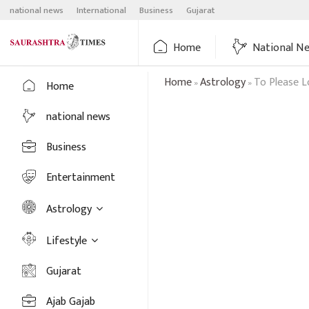
Skip
national news
International
Business
Gujarat
to
content
Home
National N
Home
Astrology
To Please L
»
»
Home
national news
Business
Entertainment
Astrology
Lifestyle
Gujarat
Ajab Gajab