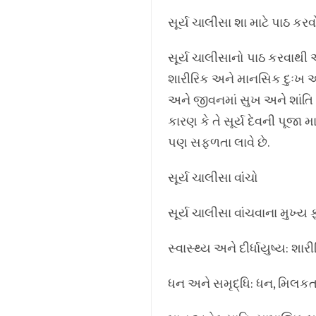
સૂર્ય ચાલીસા શા માટે પાઠ ક
સૂર્ય ચાલીસાનો પાઠ કરવાથી આ
શારીરિક અને માનસિક દુઃખ અને
અને જીવનમાં સુખ અને શાંતિ લ
કારણ કે તે સૂર્ય દેવની પૂજા મ
પણ સફળતા લાવે છે.
સૂર્ય ચાલીસા વાંચો
સૂર્ય ચાલીસા વાંચવાના મુખ્ય
સ્વાસ્થ્ય અને દીર્ધાયુષ્ય: શ
ધન અને સમૃદ્ધિ: ધન, મિલકત 