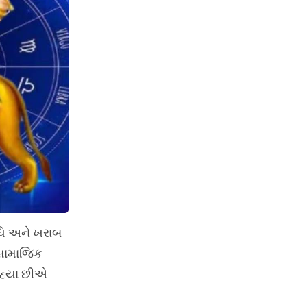
દ્ધિ અને ખરાબ
ો સામાજિક
રહ્યા છીએ