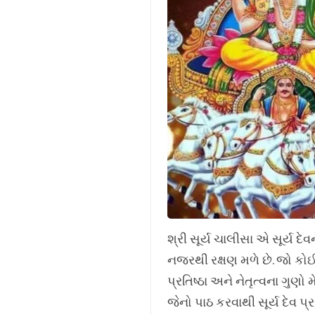
શ્રી સૂર્ય ચાલીસા એ સૂર્ય દે
નજરથી રક્ષણ મળે છે. જો કોઈન
પ્રતિષ્ઠા અને નેતૃત્વના ગુ
જેનો પાઠ કરવાથી સૂર્ય દેવ પ્