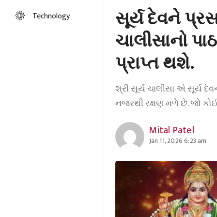
સૂર્ય દેવને પ્
Technology
ચાલીસાનો પાઠ
પ્રાપ્ત થશે.
શ્રી સૂર્ય ચાલીસા એ સૂર્ય દે
નજરથી રક્ષણ મળે છે. જો કોઈ
Mital Patel
Jan 11, 2026 6:23 am