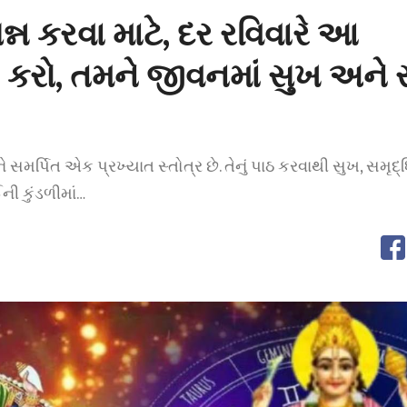
રસન્ન કરવા માટે, દર રવિવારે આ
 કરો, તમને જીવનમાં સુખ અને સ
વને સમર્પિત એક પ્રખ્યાત સ્તોત્ર છે. તેનું પાઠ કરવાથી સુખ, સમૃ
ની કુંડળીમાં…