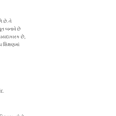
છે. તે
ૂત બનાવે છે
ફાયદાકારક છે,
ચ શિક્ષણમાં
દ.