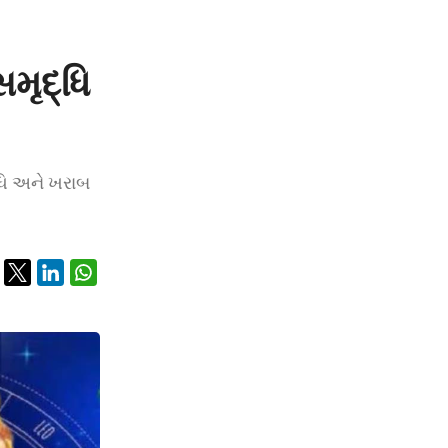
મૃદ્ધિ
દ્ધિ અને ખરાબ