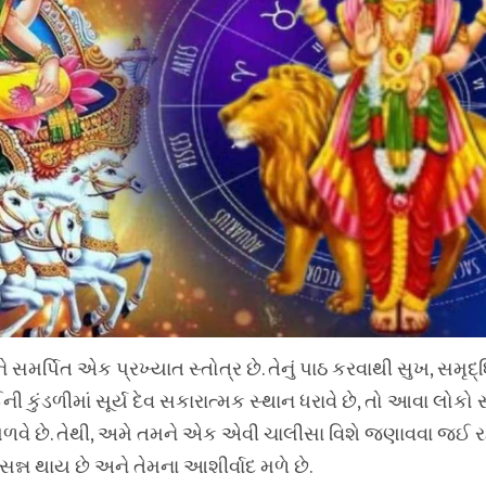
વને સમર્પિત એક પ્રખ્યાત સ્તોત્ર છે. તેનું પાઠ કરવાથી સુખ, સમૃ
ી કુંડળીમાં સૂર્ય દેવ સકારાત્મક સ્થાન ધરાવે છે, તો આવા લોક
ણો મેળવે છે. તેથી, અમે તમને એક એવી ચાલીસા વિશે જણાવવા જઈ 
રસન્ન થાય છે અને તેમના આશીર્વાદ મળે છે.