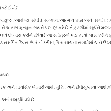
રવો જોઈએ?
યુષ્ય, આરોગ્ય, સંપત્તિ, સન્માન, આત્મવિશ્વાસ અને પ્રગતિ મળે 
 અકાળ મૃત્યુના ભયને પણ દૂર કરે છે. તે કુંડળીમાં સૂર્યને મજબ
ાવે છે. ખાસ કરીને રવિવારે આ સ્તોત્રનો પાઠ કરવો ખાસ કરીને 
ાટે સમર્પિત દિવસ છે. તે નોકરીમાં, પિતા સાથેના સંબંધોમાં અને ઉચ્
 ફાયદા
ારીરિક અને માનસિક બીમારીઓથી મુક્તિ અને દીર્ધાયુષ્યનો આશીર્વા
અને સમૃદ્ધિ વધે છે.