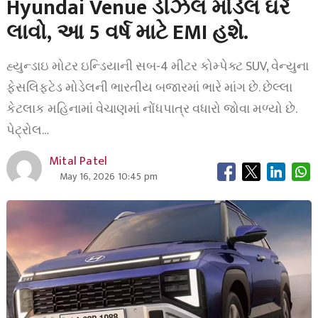
Hyundai Venue ડીઝલ મોડેલ ઘરે
લાવો, આ 5 વર્ષ માટે EMI હશે.
હ્યુન્ડાઇ મોટર ઇન્ડિયાની સબ-4 મીટર કોમ્પેક્ટ SUV, વેન્યુના
ફેસલિફ્ટેડ મોડેલની ભારતીય બજારમાં ભારે માંગ છે. છેલ્લા
કેટલાક મહિનામાં વેચાણમાં નોંધપાત્ર વધારો જોવા મળ્યો છે.
પેટ્રોલ…
Mital Patel
May 16, 2026 10:45 pm