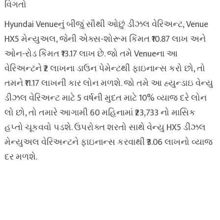
વિગતો
Hyundai Venueનું બીજું સૌથી ઓછું ડીઝલ વેરિઅન્ટ, Venue
HX5 મેન્યુઅલ, જેની એક્સ-શોરૂમ કિંમત ₹10.87 લાખ અને
ઓન-રોડ કિંમત ₹13.17 લાખ છે. જો તમે Venueના આ
વેરિઅન્ટને ₹2 લાખના ડાઉન પેમેન્ટથી ફાઇનાન્સ કરો છો, તો
તમને ₹11.17 લાખની કાર લોન મળશે. જો તમે આ હ્યુન્ડાઇ વેન્યુ
ડીઝલ વેરિઅન્ટ માટે 5 વર્ષની મુદત માટે 10% વ્યાજ દરે લોન
લો છો, તો તમારે આગામી 60 મહિનામાં ₹23,733 નો માસિક
હપ્તો ચૂકવવો પડશે. ઉપરોક્ત શરતો સાથે વેન્યુ HX5 ડીઝલ
મેન્યુઅલ વેરિઅન્ટને ફાઇનાન્સ કરવાથી ₹3.06 લાખનો વ્યાજ
દર મળશે.