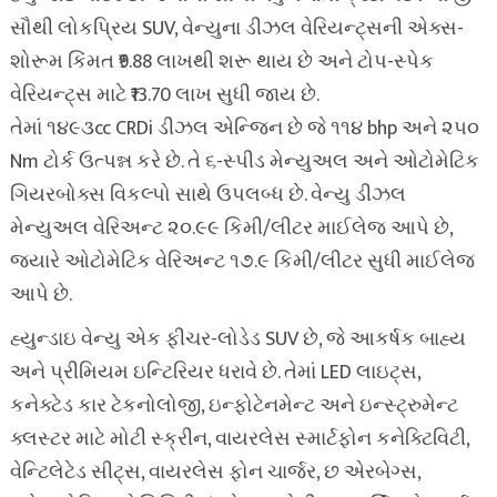
સૌથી લોકપ્રિય SUV, વેન્યુના ડીઝલ વેરિયન્ટ્સની એક્સ-
શોરૂમ કિંમત ₹9.88 લાખથી શરૂ થાય છે અને ટોપ-સ્પેક
વેરિયન્ટ્સ માટે ₹13.70 લાખ સુધી જાય છે.
તેમાં ૧૪૯૩cc CRDi ડીઝલ એન્જિન છે જે ૧૧૪ bhp અને ૨૫૦
Nm ટોર્ક ઉત્પન્ન કરે છે. તે ૬-સ્પીડ મેન્યુઅલ અને ઓટોમેટિક
ગિયરબોક્સ વિકલ્પો સાથે ઉપલબ્ધ છે. વેન્યુ ડીઝલ
મેન્યુઅલ વેરિઅન્ટ ૨૦.૯૯ કિમી/લીટર માઈલેજ આપે છે,
જ્યારે ઓટોમેટિક વેરિઅન્ટ ૧૭.૯ કિમી/લીટર સુધી માઈલેજ
આપે છે.
હ્યુન્ડાઇ વેન્યુ એક ફીચર-લોડેડ SUV છે, જે આકર્ષક બાહ્ય
અને પ્રીમિયમ ઇન્ટિરિયર ધરાવે છે. તેમાં LED લાઇટ્સ,
કનેક્ટેડ કાર ટેકનોલોજી, ઇન્ફોટેનમેન્ટ અને ઇન્સ્ટ્રુમેન્ટ
ક્લસ્ટર માટે મોટી સ્ક્રીન, વાયરલેસ સ્માર્ટફોન કનેક્ટિવિટી,
વેન્ટિલેટેડ સીટ્સ, વાયરલેસ ફોન ચાર્જર, છ એરબેગ્સ,