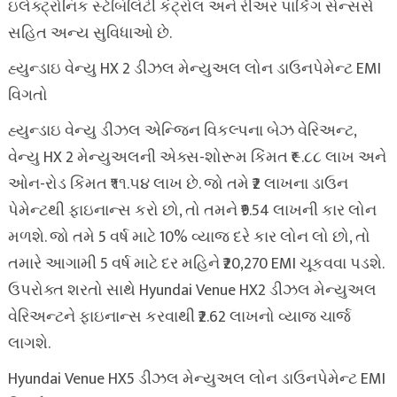
ઇલેક્ટ્રોનિક સ્ટેબિલિટી કંટ્રોલ અને રીઅર પાર્કિંગ સેન્સર્સ
સહિત અન્ય સુવિધાઓ છે.
હ્યુન્ડાઇ વેન્યુ HX 2 ડીઝલ મેન્યુઅલ લોન ડાઉનપેમેન્ટ EMI
વિગતો
હ્યુન્ડાઇ વેન્યુ ડીઝલ એન્જિન વિકલ્પના બેઝ વેરિઅન્ટ,
વેન્યુ HX 2 મેન્યુઅલની એક્સ-શોરૂમ કિંમત ₹૯.૮૮ લાખ અને
ઓન-રોડ કિંમત ₹૧૧.૫૪ લાખ છે. જો તમે ₹2 લાખના ડાઉન
પેમેન્ટથી ફાઇનાન્સ કરો છો, તો તમને ₹9.54 લાખની કાર લોન
મળશે. જો તમે 5 વર્ષ માટે 10% વ્યાજ દરે કાર લોન લો છો, તો
તમારે આગામી 5 વર્ષ માટે દર મહિને ₹20,270 EMI ચૂકવવા પડશે.
ઉપરોક્ત શરતો સાથે Hyundai Venue HX2 ડીઝલ મેન્યુઅલ
વેરિઅન્ટને ફાઇનાન્સ કરવાથી ₹2.62 લાખનો વ્યાજ ચાર્જ
લાગશે.
Hyundai Venue HX5 ડીઝલ મેન્યુઅલ લોન ડાઉનપેમેન્ટ EMI