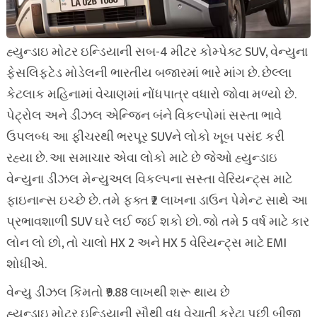
હ્યુન્ડાઇ મોટર ઇન્ડિયાની સબ-4 મીટર કોમ્પેક્ટ SUV, વેન્યુના
ફેસલિફ્ટેડ મોડેલની ભારતીય બજારમાં ભારે માંગ છે. છેલ્લા
કેટલાક મહિનામાં વેચાણમાં નોંધપાત્ર વધારો જોવા મળ્યો છે.
પેટ્રોલ અને ડીઝલ એન્જિન બંને વિકલ્પોમાં સસ્તા ભાવે
ઉપલબ્ધ આ ફીચરથી ભરપૂર SUVને લોકો ખૂબ પસંદ કરી
રહ્યા છે. આ સમાચાર એવા લોકો માટે છે જેઓ હ્યુન્ડાઇ
વેન્યુના ડીઝલ મેન્યુઅલ વિકલ્પના સસ્તા વેરિયન્ટ્સ માટે
ફાઇનાન્સ ઇચ્છે છે. તમે ફક્ત ₹2 લાખના ડાઉન પેમેન્ટ સાથે આ
પ્રભાવશાળી SUV ઘરે લઈ જઈ શકો છો. જો તમે 5 વર્ષ માટે કાર
લોન લો છો, તો ચાલો HX 2 અને HX 5 વેરિયન્ટ્સ માટે EMI
શોધીએ.
વેન્યુ ડીઝલ કિંમતો ₹9.88 લાખથી શરૂ થાય છે
હ્યુન્ડાઇ મોટર ઇન્ડિયાની સૌથી વધુ વેચાતી ક્રેટા પછી બીજી