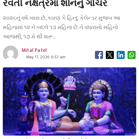
રેવતી નક્ષત્રમાં શનિનું ગોચર
૨૦૨૬નું વર્ષ ખાસ છે, કારણ કે હિન્દુ કેલેન્ડર મુજબ આ
મહિનામાં ૧૨ ને બદલે ૧૩ મહિના છે. તે વધારાનો મહિનો
આજથી, ૧૭ મે થી શરૂ…
Mital Patel
May 17, 2026 6:52 am