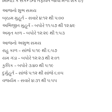
મિનિટો કે સેકન્ડનો તફાવત જોવા મળી શકે છે)
આજનો શુભ સમય
બ્રહ્મ મુહૂર્ત – સવારે ૪:૧૨ થી ૫:૦૦
અભિજીત મુહૂર્ત – બપોરે ૧૧:૫૭ થી ૧૨:૪૯
અમૃત કાળ – બપોરે ૧૨:૨૯ થી ૧:૫૩
આજનો અશુભ સમય
રાહુ કાળ – સાંજે ૫:૧૯ થી ૬:૫૭
યમ ગંડા – બપોરે ૧૨:૨૩ થી ૨:૦૧
કુલિક – બપોરે ૩:૪૦ થી ૫:૧૯
દુર્મુહૂર્ત – સાંજે ૫:૧૨ થી સાંજે ૬:૦૫
વર્જ્યમ – સવારે ૪:૩૧ થી ૫:૫૫