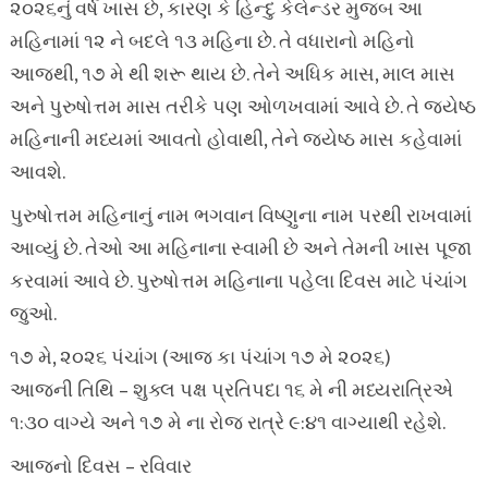
૨૦૨૬નું વર્ષ ખાસ છે, કારણ કે હિન્દુ કેલેન્ડર મુજબ આ
મહિનામાં ૧૨ ને બદલે ૧૩ મહિના છે. તે વધારાનો મહિનો
આજથી, ૧૭ મે થી શરૂ થાય છે. તેને અધિક માસ, માલ માસ
અને પુરુષોત્તમ માસ તરીકે પણ ઓળખવામાં આવે છે. તે જ્યેષ્ઠ
મહિનાની મધ્યમાં આવતો હોવાથી, તેને જ્યેષ્ઠ માસ કહેવામાં
આવશે.
પુરુષોત્તમ મહિનાનું નામ ભગવાન વિષ્ણુના નામ પરથી રાખવામાં
આવ્યું છે. તેઓ આ મહિનાના સ્વામી છે અને તેમની ખાસ પૂજા
કરવામાં આવે છે. પુરુષોત્તમ મહિનાના પહેલા દિવસ માટે પંચાંગ
જુઓ.
૧૭ મે, ૨૦૨૬ પંચાંગ (આજ કા પંચાંગ ૧૭ મે ૨૦૨૬)
આજની તિથિ – શુક્લ પક્ષ પ્રતિપદા ૧૬ મે ની મધ્યરાત્રિએ
૧:૩૦ વાગ્યે અને ૧૭ મે ના રોજ રાત્રે ૯:૪૧ વાગ્યાથી રહેશે.
આજનો દિવસ – રવિવાર