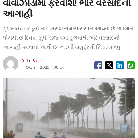
વાવાઝોડામાં ફેરવાશે! ભારે વરસાદની
આગાહી
ગુજરાતના ખેડૂતો માટે ખરાબ સમાચાર સામે આવ્યા છે. આગામી
પાંચથી છ દિવસ સુધી રાજ્યમાં હળવાથી ભારે વરસાદની
આગાહી કરવામાં આવી છે. અરબી સમુદ્રની સિસ્ટમ વધુ…
Arti Patel
Oct 24, 2025 4:38 pm