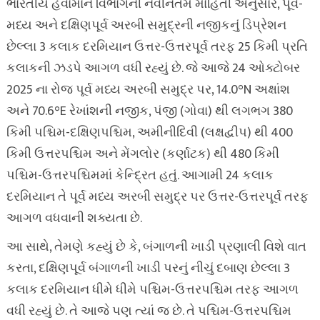
ભારતીય હવામાન વિભાગની નવીનતમ માહિતી અનુસાર, પૂર્વ-
મધ્ય અને દક્ષિણપૂર્વ અરબી સમુદ્રની નજીકનું ડિપ્રેશન
છેલ્લા 3 કલાક દરમિયાન ઉત્તર-ઉત્તરપૂર્વ તરફ 25 કિમી પ્રતિ
કલાકની ઝડપે આગળ વધી રહ્યું છે. જે આજે 24 ઓક્ટોબર
2025 ના રોજ પૂર્વ મધ્ય અરબી સમુદ્ર પર, 14.0°N અક્ષાંશ
અને 70.6°E રેખાંશની નજીક, પંજી (ગોવા) થી લગભગ 380
કિમી પશ્ચિમ-દક્ષિણપશ્ચિમ, અમીનીદિવી (લક્ષદ્વીપ) થી 400
કિમી ઉત્તરપશ્ચિમ અને મેંગલોર (કર્ણાટક) થી 480 કિમી
પશ્ચિમ-ઉત્તરપશ્ચિમમાં કેન્દ્રિત હતું. આગામી 24 કલાક
દરમિયાન તે પૂર્વ મધ્ય અરબી સમુદ્ર પર ઉત્તર-ઉત્તરપૂર્વ તરફ
આગળ વધવાની શક્યતા છે.
આ સાથે, તેમણે કહ્યું છે કે, બંગાળની ખાડી પ્રણાલી વિશે વાત
કરતા, દક્ષિણપૂર્વ બંગાળની ખાડી પરનું નીચું દબાણ છેલ્લા 3
કલાક દરમિયાન ધીમે ધીમે પશ્ચિમ-ઉત્તરપશ્ચિમ તરફ આગળ
વધી રહ્યું છે. તે આજે પણ ત્યાં જ છે. તે પશ્ચિમ-ઉત્તરપશ્ચિમ