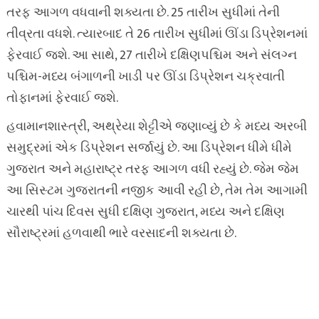
તરફ આગળ વધવાની શક્યતા છે. 25 તારીખ સુધીમાં તેની
તીવ્રતા વધશે. ત્યારબાદ તે 26 તારીખ સુધીમાં ઊંડા ડિપ્રેશનમાં
ફેરવાઈ જશે. આ સાથે, 27 તારીખે દક્ષિણપશ્ચિમ અને સંલગ્ન
પશ્ચિમ-મધ્ય બંગાળની ખાડી પર ઊંડા ડિપ્રેશન ચક્રવાતી
તોફાનમાં ફેરવાઈ જશે.
હવામાનશાસ્ત્રી, અથ્રેયા શેટ્ટીએ જણાવ્યું છે કે મધ્ય અરબી
સમુદ્રમાં એક ડિપ્રેશન સર્જાયું છે. આ ડિપ્રેશન ધીમે ધીમે
ગુજરાત અને મહારાષ્ટ્ર તરફ આગળ વધી રહ્યું છે. જેમ જેમ
આ સિસ્ટમ ગુજરાતની નજીક આવી રહી છે, તેમ તેમ આગામી
ચારથી પાંચ દિવસ સુધી દક્ષિણ ગુજરાત, મધ્ય અને દક્ષિણ
સૌરાષ્ટ્રમાં હળવાથી ભારે વરસાદની શક્યતા છે.