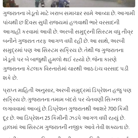
ગુજરાતના ખેડૂતો માટે ખરાબ સમાચાર સામે આવ્યા છે. આગામી
પાંચથી છ દિવસ સુધી રાજ્યમાં હળવાથી ભારે વરસાદની
આગાહી કરવામાં આવી છે. અરબી સમુદ્રની સિસ્ટમ વધુ તીવ્ર
બનીને ગુજરાત તરફ આગળ વધી રહી છે. આ સાથે, અરબી
સમુદ્રમાં પણ આ સિસ્ટમ સક્રિય છે. તેથી જ ગુજરાતના
ખેડૂતો પર બે બાજુથી હુમલો થઈ રહ્યો છે. જેના કારણે
ગુજરાતના કેટલાક વિસ્તારોમાં ચારથી આઠ ઇંચ વરસાદ પડી
શકે છે.
પ્રાપ્ત માહિતી અનુસાર, અરબી સમુદ્રમાં ડિપ્રેશન હજુ પણ
સક્રિય છે. ગુજરાતના તમામ બંદરો પર ચેતવણી સિગ્નલ
લગાવવામાં આવ્યું છે. ડિપ્રેશન ગુજરાતથી આશરે 700 કિમી
દૂર છે. આ ડિપ્રેશન 25 કિમીની ઝડપે આગળ વધી રહ્યું છે.
હાલમાં આ સિસ્ટમ ગુજરાતની નજીક આવે તેવી શક્યતા છે.