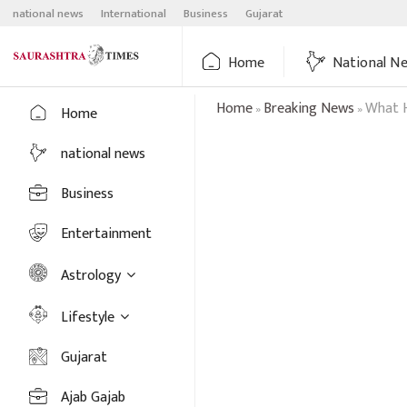
Skip
national news
International
Business
Gujarat
to
content
Home
National N
Home
Breaking News
What H
»
»
Home
national news
Business
Entertainment
Astrology
Lifestyle
Gujarat
Ajab Gajab