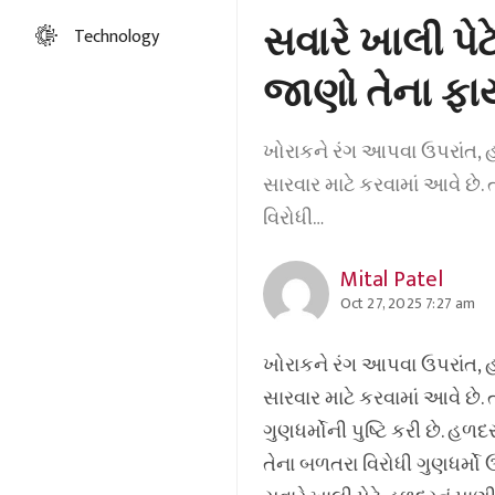
સવારે ખાલી પેટ
Technology
જાણો તેના ફાયદ
ખોરાકને રંગ આપવા ઉપરાંત,
સારવાર માટે કરવામાં આવે છ
વિરોધી…
Mital Patel
Oct 27, 2025 7:27 am
ખોરાકને રંગ આપવા ઉપરાંત,
સારવાર માટે કરવામાં આવે છ
ગુણધર્મોની પુષ્ટિ કરી છે. હળ
તેના બળતરા વિરોધી ગુણધર્મો