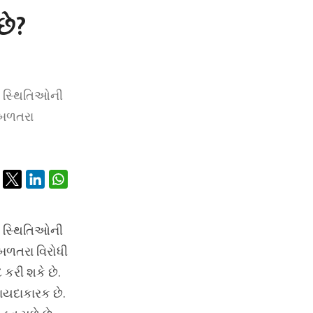
છે?
ય સ્થિતિઓની
 બળતરા
ય સ્થિતિઓની
બળતરા વિરોધી
 કરી શકે છે.
ાયદાકારક છે.