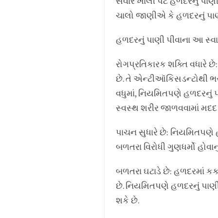
સવારે ખાલી પેટે હળદરનું પાણ
ચાલો જાણીએ કે હળદરનું પાણી
હળદરનું પાણી પીવાના આ સ્વાસ
રોગપ્રતિકારક શક્તિ વધારે 
છે. તે એન્ટીઑકિસડન્ટોથી ભર
વધુમાં, નિયમિતપણે હળદરનું 
સ્વસ્થ શરીર જાળવવામાં મદદ ક
પાચન સુધારે છે: નિયમિતપણે 
બળતરા વિરોધી ગુણધર્મો હોવાનું
બળતરા ઘટાડે છે: હળદરમાં કર્
છે. નિયમિતપણે હળદરનું પાણી
શકે છે.