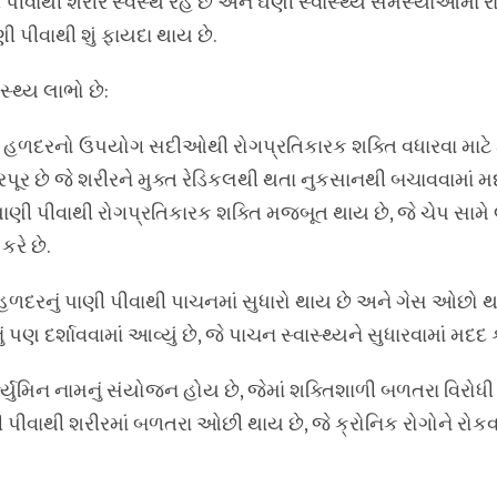
ી પીવાથી શરીર સ્વસ્થ રહે છે અને ઘણી સ્વાસ્થ્ય સમસ્યાઓમાં ર
 પીવાથી શું ફાયદા થાય છે.
્થ્ય લાભો છે:
છે: હળદરનો ઉપયોગ સદીઓથી રોગપ્રતિકારક શક્તિ વધારવા માટે
પૂર છે જે શરીરને મુક્ત રેડિકલથી થતા નુકસાનથી બચાવવામાં મદદ
પાણી પીવાથી રોગપ્રતિકારક શક્તિ મજબૂત થાય છે, જે ચેપ સામે
રે છે.
હળદરનું પાણી પીવાથી પાચનમાં સુધારો થાય છે અને ગેસ ઓછો થાય
 પણ દર્શાવવામાં આવ્યું છે, જે પાચન સ્વાસ્થ્યને સુધારવામાં મદદ ક
ક્યુમિન નામનું સંયોજન હોય છે, જેમાં શક્તિશાળી બળતરા વિરોધી
 પીવાથી શરીરમાં બળતરા ઓછી થાય છે, જે ક્રોનિક રોગોને રોકવ