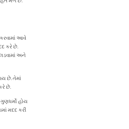
ાહત મળે છે.
 કરવામાં આવે
 કરે છે.
 લડવામાં અને
 છે. તેમાં
રે છે.
 ગુણધર્મો હોય
ામાં મદદ કરી