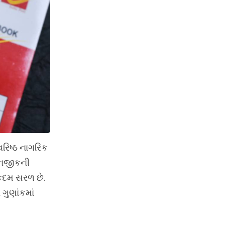
રિષ્ઠ નાગરિક
 નજીકની
કદમ સરળ છે.
ગુણાંકમાં