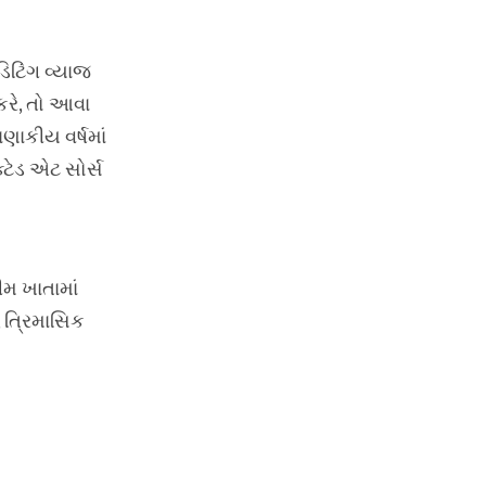
િટિંગ વ્યાજ
કરે, તો આવા
ણાકીય વર્ષમાં
ક્ટેડ એટ સોર્સ
મ ખાતામાં
, ત્રિમાસિક