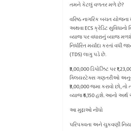
તમને કેટલું વળતર મળે છે?
વરિષ્ઠ નાગરિક બચત યોજના ખાત
અથવા ECS ક્રેડિટ સુવિધાનો વ
વ્યાજ પર વધારાનું વ્યાજ મળ
નિર્ધારિત મર્યાદા કરતાં વધી જ
(TDS) લાગુ પડે છે.
₹3,00,000 ડિપોઝિટ પર ₹1,23,00
ક્લિયરટેક્સ ગણતરીઓ અનુસા
₹3,00,000 જમા કરાવો છો, તો 
વ્યાજ ₹6,150 હશે. આનો અર્થ 
આ મુદ્દાઓ નોંધો
પરિપક્વતા અને ચુકવણી નિ