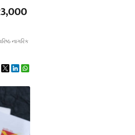
23,000
રિષ્ઠ નાગરિક