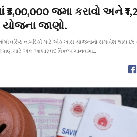
 ₹3,00,000 જમા કરાવો અને ₹1,
વો. યોજના જાણો.
 વરિષ્ઠ નાગરિકો માટે એક ખાસ યોજનાનો સમાવેશ થાય છે: વ
કાણ માટે એક આશાસ્પદ વિકલ્પ માનવામાં…