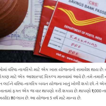
 વરિષ્ઠ નાગરિકો માટે એક ખાસ યોજનાનો સમાવેશ થાય છે: વ
ાણ માટે એક આશાસ્પદ વિકલ્પ માનવામાં આવે છે. તમે તમારી
 લઈને વરિષ્ઠ નાગરિક બચત યોજના ખાતું ખોલી શકો છો. તે એ
આ ખાતામાં ફક્ત એક જ વાર થાપણો કરી શકાય છે. થાપણો ₹1,000 ના 
ાદા ₹30 લાખ છે. આ યોજના 5 વર્ષ માટે માન્ય છે.