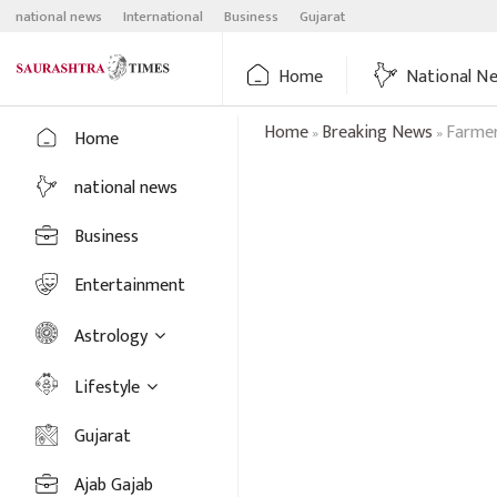
Skip
national news
International
Business
Gujarat
to
content
Home
National N
Home
Breaking News
Farmer
»
»
Home
national news
Business
Entertainment
Astrology
Lifestyle
Gujarat
Ajab Gajab