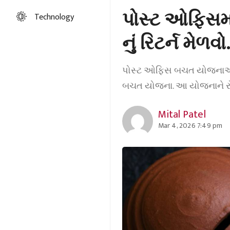
પોસ્ટ ઓફિસમાં
Technology
નું રિટર્ન મેળ
પોસ્ટ ઓફિસ બચત યોજનાઓમાં
બચત યોજના. આ યોજનાને રો
Mital Patel
Mar 4, 2026 7:49 pm