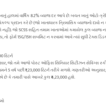
ું હાલમાં વાર્ષિક 8.2% વ્યાજ દર આપે છે. બચત ખાતું ઓટો-ક્રેડ
િકલ્પ પ્રદાન કરે છે (જો ખાતાધારક ત્રિમાસિક વ્યાજનો દાવો ન 
શે નહીં). જો SCSS સહિત તમામ ખાતાઓમાં કમાયેલ કુલ વ્યાજ ના
ાય, તો ફોર્મ 15G/15H સબમિટ ન કરવામાં આવે ત્યાં સુધી ટેક્સ ડિડ
0 રિટર્ન
ર, જો તમે આજે પોસ્ટ ઓફિસ સિનિયર સિટીઝન સેવિંગ્સ સ્કી
તમને 5 વર્ષ પછી ₹1,23,000 રિટર્ન તરીકે મળશે. ગણતરીઓ અનુસાર
એ છે કે તમારી પાસે આખરે કુલ ₹4,23,000 હશે.
યમો