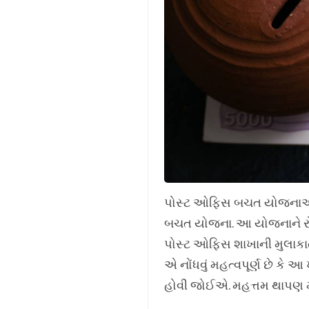
પોસ્ટ ઓફિસ બચત યોજનાઓમાં
બચત યોજના. આ યોજનાને રોક
પોસ્ટ ઓફિસ શાખાની મુલાકાત
એ નોંધવું મહત્વપૂર્ણ છે કે 
હોવી જોઈએ. મહત્તમ થાપણ મર્ય