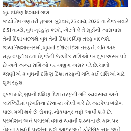
બુધ દક્ષિણ દિશામાં જશે
જ્યોતિષ ગણતરી મુજબ, બુધવાર, 25 માર્ચ, 2026 ના રોજ સવારે
6:51 વાગ્યે, બુધ ગ્રહણ કરશે, એટલે કે તે સૂર્યની આસપાસ
તેની દિશા બદલશે. બુધ તેની દિશા દક્ષિણ તરફ બદલશે.
જ્યોતિષશાસ્ત્રમાં, બુધની દક્ષિણ દિશા તરફની ગતિ એક
મહત્વપૂર્ણ ઘટના છે, જેની કેટલીક રાશિઓ પર શુભ અસર પડે
છે અને અન્ય રાશિઓ પર અશુભ અસર પડે છે. ચાલો
જાણીએ કે બુધની દક્ષિણ દિશા તરફની ગતિ કઈ રાશિઓ માટે
શુભ રહેશે.
વૃષભ માટે, બુધની દક્ષિણ દિશા તરફની ગતિ વ્યવસાય અને
કારકિર્દીમાં પ્રગતિના દરવાજા ખોલી શકે છે. અટકેલા ભંડોળ
પાછા મળી શકે છે. રોકાણ નોંધપાત્ર નફો આપી શકે છે.
પ્રમોશન અને પગારમાં વધારો થવાની શક્યતા છે. કામ પર
તેમના કાર્યની પ્રશંસા થશે. આદર અને કૌટુંબિક સુખ અને