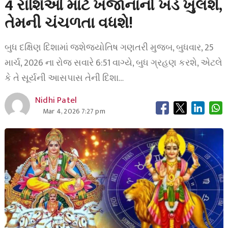
4 રાશિઓ માટે ખજાનાનો ખંડ ખુલશે,
તેમની ચંચળતા વધશે!
બુધ દક્ષિણ દિશામાં જશેજ્યોતિષ ગણતરી મુજબ, બુધવાર, 25
માર્ચ, 2026 ના રોજ સવારે 6:51 વાગ્યે, બુધ ગ્રહણ કરશે, એટલે
કે તે સૂર્યની આસપાસ તેની દિશા…
Nidhi Patel
Mar 4, 2026 7:27 pm