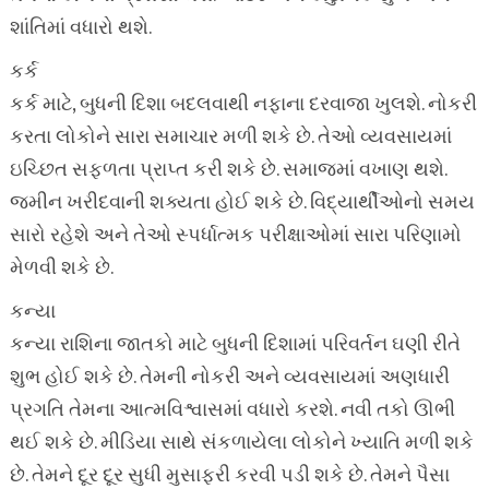
શાંતિમાં વધારો થશે.
કર્ક
કર્ક માટે, બુધની દિશા બદલવાથી નફાના દરવાજા ખુલશે. નોકરી
કરતા લોકોને સારા સમાચાર મળી શકે છે. તેઓ વ્યવસાયમાં
ઇચ્છિત સફળતા પ્રાપ્ત કરી શકે છે. સમાજમાં વખાણ થશે.
જમીન ખરીદવાની શક્યતા હોઈ શકે છે. વિદ્યાર્થીઓનો સમય
સારો રહેશે અને તેઓ સ્પર્ધાત્મક પરીક્ષાઓમાં સારા પરિણામો
મેળવી શકે છે.
કન્યા
કન્યા રાશિના જાતકો માટે બુધની દિશામાં પરિવર્તન ઘણી રીતે
શુભ હોઈ શકે છે. તેમની નોકરી અને વ્યવસાયમાં અણધારી
પ્રગતિ તેમના આત્મવિશ્વાસમાં વધારો કરશે. નવી તકો ઊભી
થઈ શકે છે. મીડિયા સાથે સંકળાયેલા લોકોને ખ્યાતિ મળી શકે
છે. તેમને દૂર દૂર સુધી મુસાફરી કરવી પડી શકે છે. તેમને પૈસા