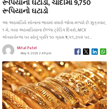
રૂપિયાનો ઘટાડો, ચાંદીમાં 9,750
રૂપિયાનો ઘટાડો
આ અઠવાડિયે સોનાના ભાવમાં વધારો જોવા મળ્યો છે. શુક્રવાર,
૧ મે, ગયા અઠવાડિયાના છેલ્લા ટ્રેડિંગ દિવસે, MCX
એક્સચેન્જ પર સોનું પ્રતિ ૧૦ ગ્રામ ₹૧,૫૧,૩૫૨ પર…
Mital Patel
May 9, 2026 2:49 pm