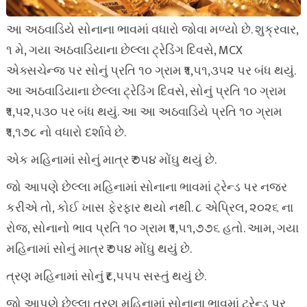
આ અઠવાડિયે સોનાના ભાવમાં વધારો જોવા મળ્યો છે. શુક્રવાર,
૧ મે, ગયા અઠવાડિયાના છેલ્લા ટ્રેડિંગ દિવસે, MCX
એક્સચેન્જ પર સોનું પ્રતિ ૧૦ ગ્રામ ₹૧,૫૧,૩૫૨ પર બંધ થયું.
આ અઠવાડિયાના છેલ્લા ટ્રેડિંગ દિવસે, સોનું પ્રતિ ૧૦ ગ્રામ
₹૧,૫૨,૫૩૦ પર બંધ થયું. આ આ અઠવાડિયે પ્રતિ ૧૦ ગ્રામ
₹૧,૧૭૮ નો વધારો દર્શાવે છે.
એક મહિનામાં સોનું માત્ર ₹૭૫૪ મોંઘુ થયું છે.
જો આપણે છેલ્લા મહિનામાં સોનાના ભાવમાં ટ્રેન્ડ પર નજર
કરીએ તો, કોઈ ખાસ ફેરફાર થયો નથી. ૮ એપ્રિલ, ૨૦૨૬ ના
રોજ, સોનાનો ભાવ પ્રતિ ૧૦ ગ્રામ ₹૧,૫૧,૭૭૬ હતો. આમ, ગયા
મહિનામાં સોનું માત્ર ₹૭૫૪ મોંઘુ થયું છે.
ત્રણ મહિનામાં સોનું ₹૮,૫૫૫ સસ્તું થયું છે.
જો આપણે છેલ્લા ત્રણ મહિનામાં સોનાના ભાવમાં ટ્રેન્ડ પર