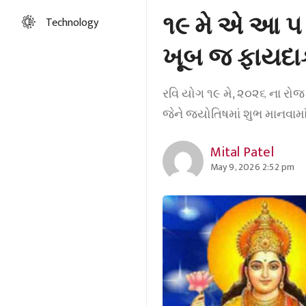
૧૯ મે એ આ ૫
Technology
ખૂબ જ ફાયદાકા
રવિ યોગ ૧૯ મે, ૨૦૨૬ ના રોજ 
જેને જ્યોતિષમાં શુભ માનવામા
Mital Patel
May 9, 2026 2:52 pm