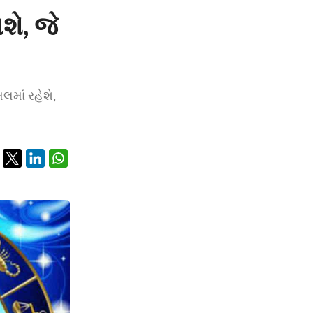
ે, જે
લમાં રહેશે,