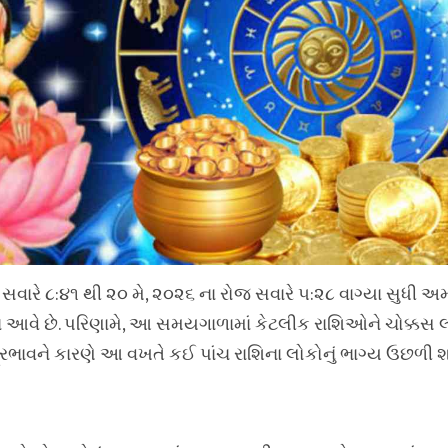
સવારે ૮:૪૧ થી ૨૦ મે, ૨૦૨૬ ના રોજ સવારે ૫:૨૮ વાગ્યા સુધી અમ
ાં આવે છે. પરિણામે, આ સમયગાળામાં કેટલીક રાશિઓને ચોક્કસ 
ભાવને કારણે આ વખતે કઈ પાંચ રાશિના લોકોનું ભાગ્ય ઉછળી શક