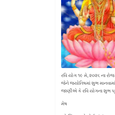
રવિ યોગ ૧૯ મે, ૨૦૨૬ ના રોજ 
જેને જ્યોતિષમાં શુભ માનવામ
જાણીએ કે રવિ યોગના શુભ પ્ર
મેષ