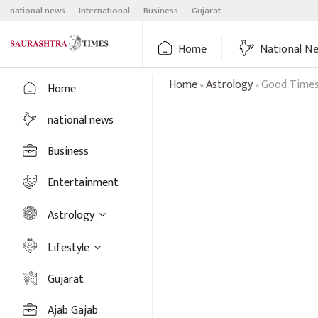
Skip
national news
International
Business
Gujarat
to
content
Home
National N
Home
Astrology
Good Times 
»
»
Home
national news
Business
Entertainment
Astrology
Lifestyle
Gujarat
Ajab Gajab