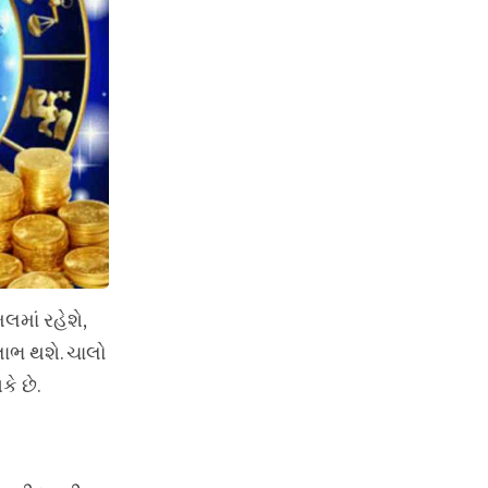
લમાં રહેશે,
લાભ થશે. ચાલો
ે છે.