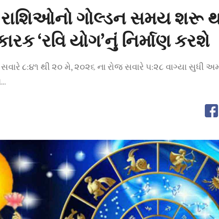
 રાશિઓનો ગોલ્ડન સમય શરૂ થશ
રક ‘રવિ યોગ’નું નિર્માણ કરશે
સવારે ૮:૪૧ થી ૨૦ મે, ૨૦૨૬ ના રોજ સવારે ૫:૨૮ વાગ્યા સુધી અમ
ં…