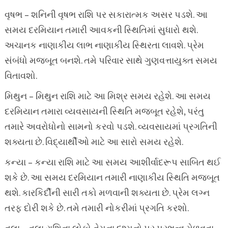
વૃષભ – શનિની વૃષભ રાશિ પર સકારાત્મક અસર પડશે. આ
સમય દરમિયાન તમારી આવકની સ્થિતિમાં સુધારો થશે.
અચાનક નાણાકીય લાભ નાણાકીય સ્થિરતા લાવશે. પ્રેમ
સંબંધો મજબૂત બનશે. તમે પરિવાર સાથે ગુણવત્તાયુક્ત સમય
વિતાવશો.
મિથુન – મિથુન રાશિ માટે આ મિશ્ર સમય રહેશે. આ સમય
દરમિયાન તમારા વ્યવસાયની સ્થિતિ મજબૂત રહેશે, પરંતુ
તમારે અવરોધોનો સામનો કરવો પડશે. વ્યવસાયમાં પ્રગતિની
શક્યતા છે. વિદ્યાર્થીઓ માટે આ સારો સમય રહેશે.
કન્યા – કન્યા રાશિ માટે આ સમય આશીર્વાદરૂપ સાબિત થઈ
શકે છે. આ સમય દરમિયાન તમારી નાણાકીય સ્થિતિ મજબૂત
થશે. કારકિર્દીની સારી તકો મળવાની શક્યતા છે. પ્રેમ લગ્ન
તરફ દોરી શકે છે. તમે તમારી નોકરીમાં પ્રગતિ કરશો.