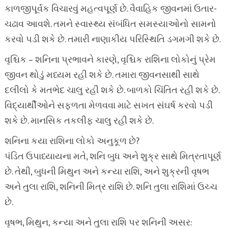
કાળજીપૂર્વક વિચારવું મહત્વપૂર્ણ છે. વૈવાહિક જીવનમાં ઉતાર-
ચઢાવ આવશે. તમને સ્વાસ્થ્ય સંબંધિત સમસ્યાઓનો સામનો
કરવો પડી શકે છે. તમારી નાણાકીય પરિસ્થિતિ ડગમગી શકે છે.
વૃશ્ચિક – શનિના પ્રભાવને કારણે, વૃશ્ચિક રાશિના લોકોનું પ્રેમ
જીવન થોડું મધ્યમ રહી શકે છે. તમારા જીવનસાથી સાથે
દલીલો કે મતભેદ ચાલુ રહી શકે છે. બાળકો ચિંતિત રહી શકે છે.
વિદ્યાર્થીઓને સફળતા મેળવવા માટે સખત સંઘર્ષ કરવો પડી
શકે છે. માનસિક તકલીફ ચાલુ રહી શકે છે.
શનિના કયા રાશિના લોકો અનુકૂળ છે?
પંડિત ઉપાધ્યાયના મતે, શનિ બુધ અને શુક્ર સાથે મિત્રતાપૂર્ણ
છે. તેથી, બુધની મિથુન અને કન્યા રાશિ, અને શુક્રની વૃષભ
અને તુલા રાશિ, શનિની મિત્ર રાશિ છે. શનિ તુલા રાશિમાં ઉચ્ચ
છે.
વૃષભ, મિથુન, કન્યા અને તુલા રાશિ પર શનિની અસર: