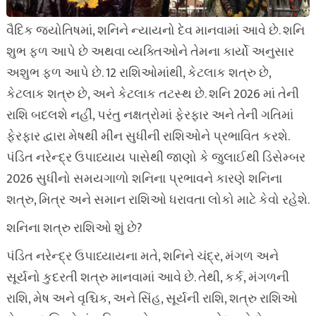
વૈદિક જ્યોતિષમાં, શનિને ન્યાયનો દેવ માનવામાં આવે છે. શનિ
શુભ ફળ આપે છે અથવા વ્યક્તિઓને તેમના કાર્યો અનુસાર
અશુભ ફળ આપે છે. 12 રાશિઓમાંથી, કેટલાક શત્રુ છે,
કેટલાક શત્રુ છે, અને કેટલાક તટસ્થ છે. શનિ 2026 માં તેની
રાશિ બદલશે નહીં, પરંતુ નક્ષત્રોમાં ફેરફાર અને તેની ગતિમાં
ફેરફાર દ્વારા મેષથી મીન સુધીની રાશિઓને પ્રભાવિત કરશે.
પંડિત નરેન્દ્ર ઉપાધ્યાય પાસેથી જાણો કે જુલાઈથી ડિસેમ્બર
2026 સુધીનો સમયગાળો શનિના પ્રભાવને કારણે શનિના
શત્રુ, મિત્ર અને સમાન રાશિઓ ધરાવતા લોકો માટે કેવો રહેશે.
શનિના શત્રુ રાશિઓ શું છે?
પંડિત નરેન્દ્ર ઉપાધ્યાયના મતે, શનિને ચંદ્ર, મંગળ અને
સૂર્યનો કુદરતી શત્રુ માનવામાં આવે છે. તેથી, કર્ક, મંગળની
રાશિ, મેષ અને વૃશ્ચિક, અને સિંહ, સૂર્યની રાશિ, શત્રુ રાશિઓ