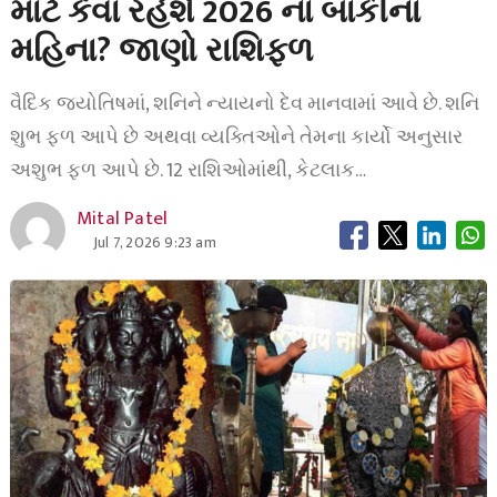
માટે કેવા રહેશે 2026 ના બાકીના
મહિના? જાણો રાશિફળ
વૈદિક જ્યોતિષમાં, શનિને ન્યાયનો દેવ માનવામાં આવે છે. શનિ
શુભ ફળ આપે છે અથવા વ્યક્તિઓને તેમના કાર્યો અનુસાર
અશુભ ફળ આપે છે. 12 રાશિઓમાંથી, કેટલાક…
Mital Patel
Jul 7, 2026 9:23 am