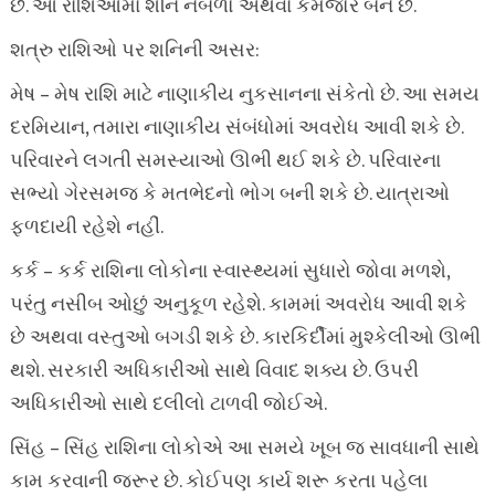
છે. આ રાશિઓમાં શનિ નબળો અથવા કમજોર બને છે.
શત્રુ રાશિઓ પર શનિની અસર:
મેષ – મેષ રાશિ માટે નાણાકીય નુકસાનના સંકેતો છે. આ સમય
દરમિયાન, તમારા નાણાકીય સંબંધોમાં અવરોધ આવી શકે છે.
પરિવારને લગતી સમસ્યાઓ ઊભી થઈ શકે છે. પરિવારના
સભ્યો ગેરસમજ કે મતભેદનો ભોગ બની શકે છે. યાત્રાઓ
ફળદાયી રહેશે નહીં.
કર્ક – કર્ક રાશિના લોકોના સ્વાસ્થ્યમાં સુધારો જોવા મળશે,
પરંતુ નસીબ ઓછું અનુકૂળ રહેશે. કામમાં અવરોધ આવી શકે
છે અથવા વસ્તુઓ બગડી શકે છે. કારકિર્દીમાં મુશ્કેલીઓ ઊભી
થશે. સરકારી અધિકારીઓ સાથે વિવાદ શક્ય છે. ઉપરી
અધિકારીઓ સાથે દલીલો ટાળવી જોઈએ.
સિંહ – સિંહ રાશિના લોકોએ આ સમયે ખૂબ જ સાવધાની સાથે
કામ કરવાની જરૂર છે. કોઈપણ કાર્ય શરૂ કરતા પહેલા