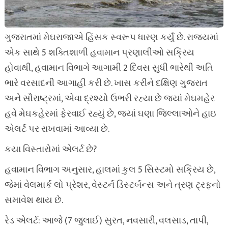
ગુજરાતમાં મેઘરાજાએ હિંસક સ્વરૂપ ધારણ કર્યું છે. રાજ્યમાં
એક સાથે 5 શક્તિશાળી હવામાન પ્રણાલીઓ સક્રિય
હોવાથી, હવામાન વિભાગે આગામી 2 દિવસ સુધી ભારેથી અતિ
ભારે વરસાદની આગાહી કરી છે. ખાસ કરીને દક્ષિણ ગુજરાત
અને સૌરાષ્ટ્રમાં, એવા દ્રશ્યો ઉભરી રહ્યા છે જ્યાં મેઘમહેર
હવે મેઘકહેરમાં ફેરવાઈ રહ્યું છે, જ્યાં ઘણા જિલ્લાઓને હાઇ
એલર્ટ પર રાખવામાં આવ્યા છે.
કયા વિસ્તારોમાં એલર્ટ છે?
હવામાન વિભાગ અનુસાર, હાલમાં કુલ 5 સિસ્ટમો સક્રિય છે,
જેમાં વેલમાર્ક લો પ્રેશર, વેસ્ટર્ન ડિસ્ટર્બન્સ અને ત્રણ ટ્રફનો
સમાવેશ થાય છે.
રેડ એલર્ટ: આજે (7 જુલાઈ) સુરત, નવસારી, વલસાડ, તાપી,