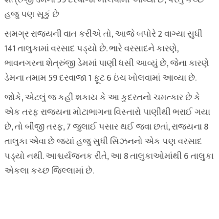
શેત્રુંજી ડેમના 59 દરવાજા ખોલવામાં આવ્યા છે, પરંતુ કચ્છ
હજુ પણ સૂકું છે
સમગ્ર રાજ્યની વાત કરીએ તો, આજે બપોરે 2 વાગ્યા સુધી
141 તાલુકામાં વરસાદ પડ્યો છે. ભારે વરસાદને કારણે,
ભાવનગરના શેત્રુંજી ડેમમાં પાણી ધસી આવ્યું છે, જેના કારણે
ડેમના તમામ 59 દરવાજા 1 ફૂટ 6 ઇંચ ખોલવામાં આવ્યા છે.
જોકે, એટલું જ કહી શકાય કે આ કુદરતનો ચમત્કાર છે કે
એક તરફ રાજ્યના મોટાભાગના વિસ્તારો પાણીથી ભરાઈ ગયા
છે, તો બીજી તરફ, 7 જુલાઈ પસાર થઈ જવા છતાં, રાજ્યના 8
તાલુકા એવા છે જ્યાં હજુ સુધી સિઝનનો એક પણ વરસાદ
પડ્યો નથી. આશ્ચર્યજનક રીતે, આ 8 તાલુકાઓમાંથી 6 તાલુકા
એકલા કચ્છ જિલ્લામાં છે.