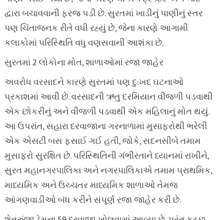
દ્વારા બચાવવાની ફરજ પડી છે. સુરતમાં ખાડીનું પાણીનું સ્તર
પણ ચિંતાજનક રીતે વધી રહ્યું છે, જેના કારણે આગામી
કલાકોમાં પરિસ્થિતિ વધુ વણસવાની આશંકા છે.
સુરતમાં 2 લોકોના મોત, શાળાઓમાં રજા જાહેર
અવરોધ વરસાદને કારણે સુરતમાં પણ દુ:ખદ ઘટનાઓ
પ્રકાશમાં આવી છે. વરસાદની ઋતુ દરમિયાન વીજળી પડવાથી
એક છોકરીનું અને વીજળી પડવાથી એક મહિલાનું મોત થયું.
આ ઉપરાંત, સહારા દરવાજાના ગરનાળામાં મુસાફરોથી ભરેલી
એક એસટી બસ ફસાઈ ગઈ હતી, જોકે, સદનસીબે તમામ
મુસાફરો સુરક્ષિત છે. પરિસ્થિતિની ગંભીરતાને ધ્યાનમાં રાખીને,
સુરત મહાનગરપાલિકા અને નગરપાલિકાએ તમામ પ્રાથમિક,
માધ્યમિક અને ઉચ્ચતર માધ્યમિક શાળાઓ તેમજ
આંગણવાડીઓ બંધ કરીને સંપૂર્ણ રજા જાહેર કરી છે.