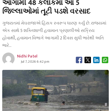
આગામી 48 કલાકમાં આ 5
જિલ્લાઓમાં તૂટી પડશે વરસાદ
ગુજરાતમાં મેઘરાજાએ હિંસક સ્વરૂપ ધારણ કર્યું છે. રાજ્યમાં
એક સાથે 5 શક્તિશાળી હવામાન પ્રણાલીઓ સક્રિય
હોવાથી, હવામાન વિભાગે આગામી 2 દિવસ સુધી ભારેથી અતિ
ભારે…
Nidhi Patel
Jul 7, 2026 6:42 pm