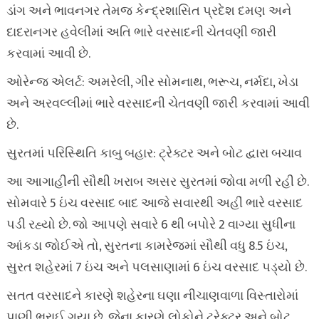
ડાંગ અને ભાવનગર તેમજ કેન્દ્રશાસિત પ્રદેશ દમણ અને
દાદરાનગર હવેલીમાં અતિ ભારે વરસાદની ચેતવણી જારી
કરવામાં આવી છે.
ઓરેન્જ એલર્ટ: અમરેલી, ગીર સોમનાથ, ભરૂચ, નર્મદા, ખેડા
અને અરવલ્લીમાં ભારે વરસાદની ચેતવણી જારી કરવામાં આવી
છે.
સુરતમાં પરિસ્થિતિ કાબુ બહાર: ટ્રેક્ટર અને બોટ દ્વારા બચાવ
આ આગાહીની સૌથી ખરાબ અસર સુરતમાં જોવા મળી રહી છે.
સોમવારે 5 ઇંચ વરસાદ બાદ આજે સવારથી અહીં ભારે વરસાદ
પડી રહ્યો છે. જો આપણે સવારે 6 થી બપોરે 2 વાગ્યા સુધીના
આંકડા જોઈએ તો, સુરતના કામરેજમાં સૌથી વધુ 8.5 ઇંચ,
સુરત શહેરમાં 7 ઇંચ અને પલસાણામાં 6 ઇંચ વરસાદ પડ્યો છે.
સતત વરસાદને કારણે શહેરના ઘણા નીચાણવાળા વિસ્તારોમાં
પાણી ભરાઈ ગયા છે, જેના કારણે લોકોને ટ્રેક્ટર અને બોટ