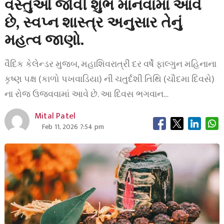
વસ્તુઓ જોવી શુભ માનવામાં આવે
છે, સ્વપ્ન શાસ્ત્ર અનુસાર તેનું
મહત્વ જાણો.
વૈદિક કેલેન્ડર મુજબ, મહાશિવરાત્રી દર વર્ષે ફાલ્ગુન મહિનાના
કૃષ્ણ પક્ષ (કાળો પખવાડિયા) ની ચતુર્દશી તિથિ (ચૌદમા દિવસે)
ના રોજ ઉજવવામાં આવે છે. આ દિવસ ભગવાન…
Mital Patel
Feb 11, 2026 7:54 pm