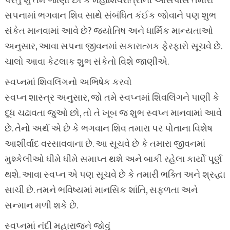
પરંતુ શું તમે જાણો છો કે મહાશિવરાત્રીની આસપાસ તમારા
સપનામાં ભગવાન શિવ સાથે સંબંધિત કંઈક જોવાને પણ શુભ
સંકેત માનવામાં આવે છે? જ્યોતિષ અને ધાર્મિક માન્યતાઓ
અનુસાર, આવા સપના જીવનમાં સકારાત્મક ફેરફારો સૂચવે છે.
ચાલો આવા કેટલાક શુભ સંકેતો વિશે જાણીએ.
સ્વપ્નમાં શિવલિંગનો અભિષેક કરવો
સ્વપ્ન શાસ્ત્ર અનુસાર, જો તમે સ્વપ્નમાં શિવલિંગને પાણી કે
દૂધ ચઢાવતા જુઓ છો, તો તે ખૂબ જ શુભ સ્વપ્ન માનવામાં આવે
છે. તેનો અર્થ એ છે કે ભગવાન શિવ તમારા પર પોતાના વિશેષ
આશીર્વાદ વરસાવવાના છે. આ સૂચવે છે કે તમારા જીવનમાં
મુશ્કેલીઓ ધીમે ધીમે સમાપ્ત થશે અને બાકી રહેલા કાર્યો પૂર્ણ
થશે. આવા સ્વપ્ન એ પણ સૂચવે છે કે તમારી ભક્તિ અને શ્રદ્ધા
સાચી છે. તમને ભવિષ્યમાં માનસિક શાંતિ, સફળતા અને
સન્માન મળી શકે છે.
સ્વપ્નમાં નંદી મહારાજને જોવું