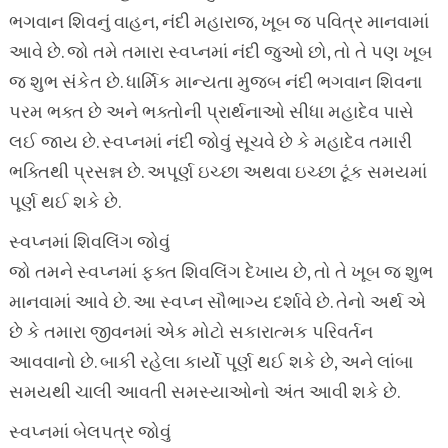
ભગવાન શિવનું વાહન, નંદી મહારાજ, ખૂબ જ પવિત્ર માનવામાં
આવે છે. જો તમે તમારા સ્વપ્નમાં નંદી જુઓ છો, તો તે પણ ખૂબ
જ શુભ સંકેત છે. ધાર્મિક માન્યતા મુજબ નંદી ભગવાન શિવના
પરમ ભક્ત છે અને ભક્તોની પ્રાર્થનાઓ સીધા મહાદેવ પાસે
લઈ જાય છે. સ્વપ્નમાં નંદી જોવું સૂચવે છે કે મહાદેવ તમારી
ભક્તિથી પ્રસન્ન છે. અપૂર્ણ ઇચ્છા અથવા ઇચ્છા ટૂંક સમયમાં
પૂર્ણ થઈ શકે છે.
સ્વપ્નમાં શિવલિંગ જોવું
જો તમને સ્વપ્નમાં ફક્ત શિવલિંગ દેખાય છે, તો તે ખૂબ જ શુભ
માનવામાં આવે છે. આ સ્વપ્ન સૌભાગ્ય દર્શાવે છે. તેનો અર્થ એ
છે કે તમારા જીવનમાં એક મોટો સકારાત્મક પરિવર્તન
આવવાનો છે. બાકી રહેલા કાર્યો પૂર્ણ થઈ શકે છે, અને લાંબા
સમયથી ચાલી આવતી સમસ્યાઓનો અંત આવી શકે છે.
સ્વપ્નમાં બેલપત્ર જોવું