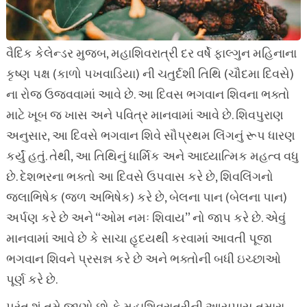
વૈદિક કેલેન્ડર મુજબ, મહાશિવરાત્રી દર વર્ષે ફાલ્ગુન મહિનાના
કૃષ્ણ પક્ષ (કાળો પખવાડિયા) ની ચતુર્દશી તિથિ (ચૌદમા દિવસે)
ના રોજ ઉજવવામાં આવે છે. આ દિવસ ભગવાન શિવના ભક્તો
માટે ખૂબ જ ખાસ અને પવિત્ર માનવામાં આવે છે. શિવપુરાણ
અનુસાર, આ દિવસે ભગવાન શિવે સૌપ્રથમ લિંગનું રૂપ ધારણ
કર્યું હતું. તેથી, આ તિથિનું ધાર્મિક અને આધ્યાત્મિક મહત્વ વધુ
છે. દેશભરના ભક્તો આ દિવસે ઉપવાસ કરે છે, શિવલિંગનો
જલાભિષેક (જળ અભિષેક) કરે છે, બેલના પાન (બેલના પાન)
અર્પણ કરે છે અને “ઓમ નમઃ શિવાય” નો જાપ કરે છે. એવું
માનવામાં આવે છે કે સાચા હૃદયથી કરવામાં આવતી પૂજા
ભગવાન શિવને પ્રસન્ન કરે છે અને ભક્તોની બધી ઇચ્છાઓ
પૂર્ણ કરે છે.