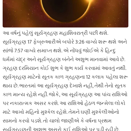
આ વર્ષનું પહેલું સૂર્યગ્રહણ મહાશિવરાત્રી પછી થશે.
સૂર્યગ્રહણ 17 ફેબ્રુઆરીએ બપોરે 3:26 વાગ્યે શરૂ થશે અને
સાંજે 7:57 વાગ્યે સમાપ્ત થશે. એ નોંધવું જોઈએ કે હિન્દુ
ધર્મમાં ચંદ્ર અને સૂર્યગ્રહણ બંનેને અશુભ માનવામાં આવે છે.
ગ્રહણ દરમિયાન કોઈ શુભ કે શુભ કાર્ય કરવામાં આવતું નથી.
સૂર્યગ્રહણ માટેનો સૂતક કાળ ગ્રહણના 12 કલાક પહેલા શરૂ
થાય છે. ભારતમાં આ સૂર્યગ્રહણ દેખાશે નહીં, તેથી તેનો સૂતક
કાળ માન્ય રહેશે નહીં. જોકે, આ સૂર્યગ્રહણ આ પાંચ રાશિઓ
પર નકારાત્મક અસર કરશે. આ રાશિઓ હેઠળ જન્મેલા લોકો
માટે આખો મહિનો મુશ્કેલ રહેશે. તેમને ઘણી મુશ્કેલીઓનો
સામનો કરવો પડશે. તો ચાલો જાણીએ કે વર્ષના પ્રથમ
સૂર્યગ્રહણની અશુભ અસરો કઈ રાશિઓ પર પડી રહી છે.