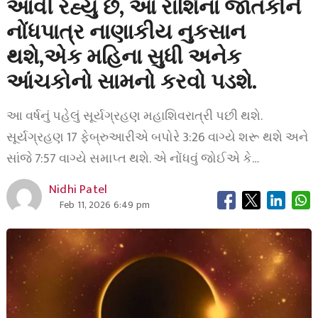
આવી રહ્યું છે, આ રાશિના જાતકોને
નોંધપાત્ર નાણાકીય નુકસાન
થશે,એક મહિના સુધી અનેક
આંચકોનો સામનો કરવો પડશે.
આ વર્ષનું પહેલું સૂર્યગ્રહણ મહાશિવરાત્રી પછી થશે.
સૂર્યગ્રહણ 17 ફેબ્રુઆરીએ બપોરે 3:26 વાગ્યે શરૂ થશે અને
સાંજે 7:57 વાગ્યે સમાપ્ત થશે. એ નોંધવું જોઈએ કે…
Nidhi Patel
Feb 11, 2026 6:49 pm