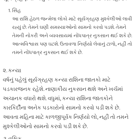
સિંહ
આ રાશિ હેઠળ જન્મેલા લોકો માટે સૂર્યગ્રહણ મુશ્કેલીઓ લાવી
રહ્યું છે. તેમને ઘણી સમસ્યાઓનો સામનો કરવો પડશે. તેમને
તેમની નોકરી અને વ્યવસાયમાં નોંધપાત્ર નુકસાન થઈ શકે છે.
આત્મવિશ્વાસ પણ ઘટશે. ઉતાવળા નિર્ણયો લેવાનું ટાળો, નહીં તો
તમને નોંધપાત્ર નુકસાન થઈ શકે છે.
૨. કન્યા
વર્ષનું પહેલું સૂર્યગ્રહણ કન્યા રાશિના જાતકો માટે
પડકારજનક રહેશે. નાણાકીય નુકસાન થશે અને ખર્ચમાં
અચાનક વધારો થશે. વધુમાં, કન્યા રાશિના જાતકોને
કારકિર્દીના અનેક પડકારોનો સામનો કરવો પડી શકે છે.
આવતા મહિના માટે કાળજીપૂર્વક નિર્ણયો લો, નહીં તો તમને
મુશ્કેલીઓનો સામનો કરવો પડી શકે છે.