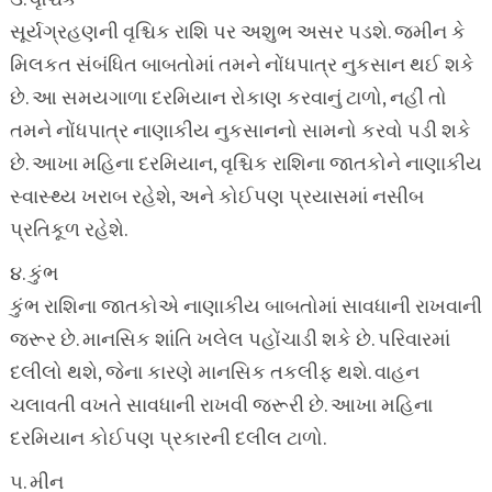
૩. વૃશ્ચિક
સૂર્યગ્રહણની વૃશ્ચિક રાશિ પર અશુભ અસર પડશે. જમીન કે
મિલકત સંબંધિત બાબતોમાં તમને નોંધપાત્ર નુકસાન થઈ શકે
છે. આ સમયગાળા દરમિયાન રોકાણ કરવાનું ટાળો, નહીં તો
તમને નોંધપાત્ર નાણાકીય નુકસાનનો સામનો કરવો પડી શકે
છે. આખા મહિના દરમિયાન, વૃશ્ચિક રાશિના જાતકોને નાણાકીય
સ્વાસ્થ્ય ખરાબ રહેશે, અને કોઈપણ પ્રયાસમાં નસીબ
પ્રતિકૂળ રહેશે.
૪. કુંભ
કુંભ રાશિના જાતકોએ નાણાકીય બાબતોમાં સાવધાની રાખવાની
જરૂર છે. માનસિક શાંતિ ખલેલ પહોંચાડી શકે છે. પરિવારમાં
દલીલો થશે, જેના કારણે માનસિક તકલીફ થશે. વાહન
ચલાવતી વખતે સાવધાની રાખવી જરૂરી છે. આખા મહિના
દરમિયાન કોઈપણ પ્રકારની દલીલ ટાળો.
૫. મીન