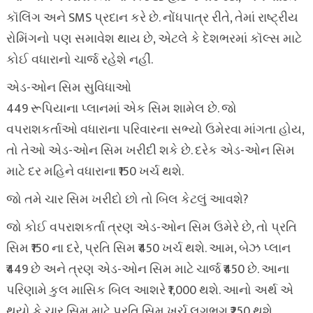
કૉલિંગ અને SMS પ્રદાન કરે છે. નોંધપાત્ર રીતે, તેમાં રાષ્ટ્રીય
રોમિંગનો પણ સમાવેશ થાય છે, એટલે કે દેશભરમાં કૉલ્સ માટે
કોઈ વધારાનો ચાર્જ રહેશે નહીં.
એડ-ઓન સિમ સુવિધાઓ
449 રૂપિયાના પ્લાનમાં એક સિમ શામેલ છે. જો
વપરાશકર્તાઓ વધારાના પરિવારના સભ્યો ઉમેરવા માંગતા હોય,
તો તેઓ એડ-ઓન સિમ ખરીદી શકે છે. દરેક એડ-ઓન સિમ
માટે દર મહિને વધારાના ₹150 ખર્ચ થશે.
જો તમે ચાર સિમ ખરીદો છો તો બિલ કેટલું આવશે?
જો કોઈ વપરાશકર્તા ત્રણ એડ-ઓન સિમ ઉમેરે છે, તો પ્રતિ
સિમ ₹150 ના દરે, પ્રતિ સિમ ₹450 ખર્ચ થશે. આમ, બેઝ પ્લાન
₹449 છે અને ત્રણ એડ-ઓન સિમ માટે ચાર્જ ₹450 છે. આના
પરિણામે કુલ માસિક બિલ આશરે ₹1,000 થશે. આનો અર્થ એ
થયો કે ચાર સિમ માટે પ્રતિ સિમ ખર્ચ લગભગ ₹250 થશે.