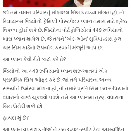
જો તમે તમારા પરિવારનું મોબાઇલ બિલ ઘટાડવા માંગતા હો, તો
રિલાયન્સ જિયોનો ફેમિલી પોસ્ટપેઇડ પ્લાન તમારા માટે શ્રેષ્ઠ
વિકલ્પ હોઈ શકે છે. જિયોના પોર્ટફોલિયોમાં 449 રૂપિયાનો
ખાસ પ્લાન શામેલ છે, જે તમને ‘એડ-ઓન’ સુવિધા દ્વારા કુલ
ચાર સિમ કાર્ડનો ઉપયોગ કરવાની મંજૂરી આપે છે.
આ પ્લાન કેવી રીતે કાર્ય કરે છે?
જિયોનો આ 449 રૂપિયાનો પ્લાન શરૂઆતમાં એક
પ્રાથમિક સિમ ઓફર કરે છે. જો તમે પરિવારના અન્ય
સભ્યોને ઉમેરવા માંગતા હો, તો તમારે પ્રતિ સિમ 150 રૂપિયાનો
વધારાનો ચાર્જ ચૂકવવો પડશે. તમે આ પ્લાનમાં ત્રણ વધારાના
સિમ ઉમેરી શકો છો.
ફાયદા શું છે?
આ પ્લાન વપરાશકર્તાઓને 75GB હાઇ-સ્પીડ ડેટા, અમર્યાદિત