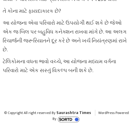
તે કોના માટે ફાયદાકારક છે?
આ યોજના એવા પરિવારો માટે ઉપયોગી થઈ શકે છે જેઓ
એક જ બિલ પર બહુવિધ કનેક્શન રાખવા માંગે છે. આ અલગ
રિચાર્જની જરૂરિયાતને દૂર કરે છે અને ખર્ચ નિયંત્રણમાં રાખે
છે.
ટેલિકોમના વધતા ભાવો વચ્ચે, આ યોજના મધ્યમ વર્ગના
પરિવારો માટે એક સસ્તું વિકલ્પ બની શકે છે.
Saurashtra Times
© Copyright All right reserved By
WordPress Powered
By