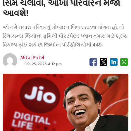
સિમ ચલાવો, આખા પરિવારને મજા
આવશે!
જો તમે તમારા પરિવારનું મોબાઇલ બિલ ઘટાડવા માંગતા હો, તો
રિલાયન્સ જિયોનો ફેમિલી પોસ્ટપેઇડ પ્લાન તમારા માટે શ્રેષ્ઠ
વિકલ્પ હોઈ શકે છે. જિયોના પોર્ટફોલિયોમાં 449…
Mital Patel
Feb 25, 2026 4:12 pm