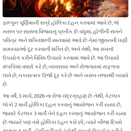
ફાલ્ગુન પૂર્ણિમાની રાત્રે હોલિકા દહન કરવામાં આવે છે, જે
ખરાબ પર સારાના વિજયનું પ્રતીક છે. વધુમાં, હોળીની રાખને
પવિત્ર અને શક્તિશાળી માનવામાં આવે છે. તેમાં જીવનની ઘણી
સમસ્યાઓ દૂર કરવાની શક્તિ છે, અને તેથી, આ રાખનો
ઉપયોગ કરીને વિવિધ ઉપાયો કરવામાં આવે છે. આ ઉપાયો
સંપત્તિમાં વધારો કરે છે, વ્યવસાય અને રોજગારમાં સફળતા
લાવે છે, નકારાત્મક ઉર્જા દૂર કરે છે અને ખરાબ નજરથી બચાવે
છે.
આ વર્ષે, 3 માર્ચ, 2026 ના રોજ ચંદ્રગ્રહણ છે. તેથી, કેટલાક
લોકો 2 માર્ચે હોલિકા દહન કરવાનું આયોજન કરી રહ્યા છે,
જ્યારે કેટલાક 3 માર્ચે તેને દહન કરવાનું આયોજન કરી રહ્યા
છે. જ્યારે પણ તમે હોલિકા દહન કરો છો, ત્યારે બીજા દિવસે