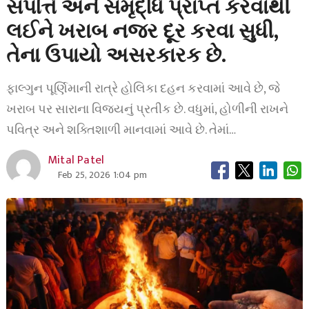
સંપત્તિ અને સમૃદ્ધિ પ્રાપ્ત કરવાથી
લઈને ખરાબ નજર દૂર કરવા સુધી,
તેના ઉપાયો અસરકારક છે.
ફાલ્ગુન પૂર્ણિમાની રાત્રે હોલિકા દહન કરવામાં આવે છે, જે
ખરાબ પર સારાના વિજયનું પ્રતીક છે. વધુમાં, હોળીની રાખને
પવિત્ર અને શક્તિશાળી માનવામાં આવે છે. તેમાં…
Mital Patel
Feb 25, 2026 1:04 pm