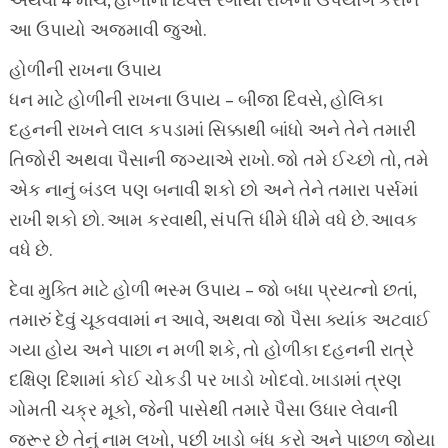
અથવા 4 માર્ચે, હોળીના દિવસે રંગોથી રાખનો ઉપયોગ કરીને
આ ઉપાયો અજમાવી જુઓ.
હોળીની રાખના ઉપાય
ધન માટે હોળીની રાખના ઉપાય – બીજા દિવસે, હોલિકા
દહનની રાખને લાલ કપડામાં સિક્કાથી બાંધો અને તેને તમારી
તિજોરી અથવા પૈસાની જગ્યાએ રાખો. જો તમે ઈચ્છો તો, તમે
એક નાનું બંડલ પણ બનાવી શકો છો અને તેને તમારા પર્સમાં
રાખી શકો છો. આમ કરવાથી, સંપત્તિ ધીમે ધીમે વધે છે. આવક
વધે છે.
દેવા મુક્તિ માટે હોળી ભસ્મ ઉપાય – જો બધા પ્રયત્નો છતાં,
તમારું દેવું ચૂકવવામાં ન આવે, અથવા જો પૈસા ક્યાંક અટવાઈ
ગયા હોય અને પાછા ન મળી શકે, તો હોળીકા દહનની રાત્રે
દક્ષિણ દિશામાં કોઈ ચોકડી પર ખાડો ખોદવો. ખાડામાં ત્રણ
ગોમતી ચક્ર મૂકો, જેની પાસેથી તમારે પૈસા ઉધાર લેવાની
જરૂર છે તેનું નામ લખો, પછી ખાડો બંધ કરો અને પાછળ જોયા