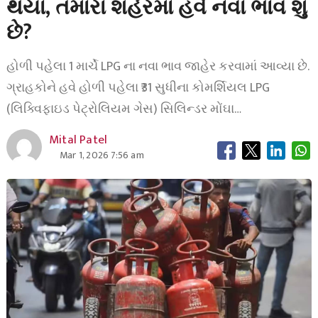
થયા, તમારા શહેરમાં હવે નવા ભાવ શું
છે?
હોળી પહેલા 1 માર્ચે LPG ના નવા ભાવ જાહેર કરવામાં આવ્યા છે.
ગ્રાહકોને હવે હોળી પહેલા ₹31 સુધીના કોમર્શિયલ LPG
(લિક્વિફાઇડ પેટ્રોલિયમ ગેસ) સિલિન્ડર મોંઘા…
Mital Patel
Mar 1, 2026 7:56 am