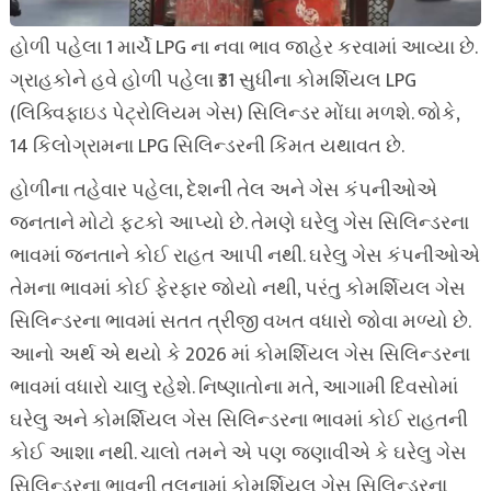
હોળી પહેલા 1 માર્ચે LPG ના નવા ભાવ જાહેર કરવામાં આવ્યા છે.
ગ્રાહકોને હવે હોળી પહેલા ₹31 સુધીના કોમર્શિયલ LPG
(લિક્વિફાઇડ પેટ્રોલિયમ ગેસ) સિલિન્ડર મોંઘા મળશે. જોકે,
14 કિલોગ્રામના LPG સિલિન્ડરની કિંમત યથાવત છે.
હોળીના તહેવાર પહેલા, દેશની તેલ અને ગેસ કંપનીઓએ
જનતાને મોટો ફટકો આપ્યો છે. તેમણે ઘરેલુ ગેસ સિલિન્ડરના
ભાવમાં જનતાને કોઈ રાહત આપી નથી. ઘરેલુ ગેસ કંપનીઓએ
તેમના ભાવમાં કોઈ ફેરફાર જોયો નથી, પરંતુ કોમર્શિયલ ગેસ
સિલિન્ડરના ભાવમાં સતત ત્રીજી વખત વધારો જોવા મળ્યો છે.
આનો અર્થ એ થયો કે 2026 માં કોમર્શિયલ ગેસ સિલિન્ડરના
ભાવમાં વધારો ચાલુ રહેશે. નિષ્ણાતોના મતે, આગામી દિવસોમાં
ઘરેલુ અને કોમર્શિયલ ગેસ સિલિન્ડરના ભાવમાં કોઈ રાહતની
કોઈ આશા નથી. ચાલો તમને એ પણ જણાવીએ કે ઘરેલુ ગેસ
સિલિન્ડરના ભાવની તુલનામાં કોમર્શિયલ ગેસ સિલિન્ડરના