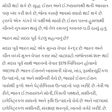
મોંઘી થઈ શકે છે. યુદ્ધ ઈરાન અને ઈઝરાયલથી થતી આયાત
પણ બંધ કરી શકે છે, જેના કારણે ભાવમાં વધારો થઈ શકે છે.
ટ્રમ્પે એક કાંકરે બે પક્ષીઓ માર્યા છે; ઈરાન પરના હુમલાથી
ચીનને નુકસાન થયું છે, જે તેલ રમતનું કાવતરું ઘડી રહ્યું હતું.
ભારત માટે મધ્ય પૂર્વ કેટલું મહત્વનું છે?
મધ્ય પૂર્વ ભારત માટે એક મુખ્ય વેપાર કેન્દ્ર છે. ભારત અને
ચીન વચ્ચે મુક્ત વેપાર કરાર માટે વાટાઘાટો તાજેતરમાં શરૂ થઈ
છે. મધ્ય પૂર્વ સાથે ભારતનો વેપાર $179 બિલિયન હોવાનો
અંદાજ છે. ભારત ઈરાનને બાસમતી ચોખા, ખાંડ, ફાર્માસ્યુટિકલ
ઉત્પાદનો, ચા અને મશીનરી વેચે છે, જ્યારે ઈરાન ઈરાન
પાસેથી ફળો અને પેટ્રોલિયમ ઉત્પાદનો પણ ખરીદે છે. તેવી જ
રીતે, ભારત ઈઝરાયલને મોતી, કિંમતી પથ્થરો, મશીનરી,
ઇલેક્ટ્રિકલ સાધનો અને કૃષિ ઉત્પાદનો વેચે છે અને બદલામાં
ઇલેક્ટ્રિકલ મશીનરી, સંરક્ષણ શસ્ત્રો, ખાતરો વગેરે ખરીદે છે.