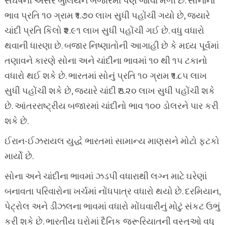
સંઘર્ષની અસર બુલિયન બજારમાં પણ જોવા મળી છે. સોનાનો
ભાવ પ્રતિ ૧૦ ગ્રામ ₹૧.૭૦ લાખ સુધી પહોંચી ગયો છે, જ્યારે
ચાંદી પ્રતિ કિલો ₹૨.૯૧ લાખ સુધી પહોંચી ગઈ છે. વધુ વધારો
થવાની ધારણા છે. બજાર નિષ્ણાતોની આગાહી છે કે મધ્ય પૂર્વમાં
તણાવને કારણે સોના અને ચાંદીના ભાવમાં ૧૦ થી ૧૫ ટકાનો
વધારો થઈ શકે છે. ભારતમાં સોનું પ્રતિ ૧૦ ગ્રામ ₹૧.૮૫ લાખ
સુધી પહોંચી શકે છે, જ્યારે ચાંદી ₹૩.૨૦ લાખ સુધી પહોંચી શકે
છે. આંતરરાષ્ટ્રીય બજારમાં ચાંદીનો ભાવ ૧૦૦ ડોલરને પાર કરી
શકે છે.
ઈરાન-ઈઝરાયલ યુદ્ધે ભારતમાં સામાન્ય માણસને મોટો ફટકો
માર્યો છે.
સોના અને ચાંદીના ભાવમાં ઝડપી વધારાથી લગ્ન માટે ઘરેણાં
બનાવતા પરિવારોના ખર્ચમાં નોંધપાત્ર વધારો થયો છે. દરમિયાન,
પેટ્રોલ અને ડીઝલના ભાવમાં વધારો મોંઘવારીનું મોટું સંકટ ઉભું
કરી શકે છે. ભારતીય ઘરોમાં દૈનિક જરૂરિયાતની વસ્તુઓ વધુ