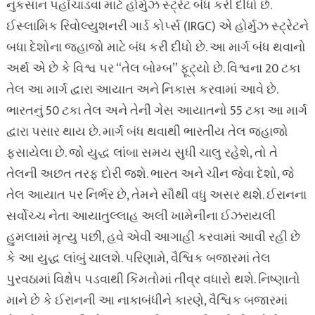
નુકસાન પહોંચાડવા માટે હોર્મુઝ સ્ટ્રેટ બંધ કરી દીધો છે.
ઈસ્લામિક રિવોલ્યુશનરી ગાર્ડ કોર્પ્સ (IRGC) એ હોર્મુઝ સ્ટ્રેટને
બધા દેશોના જહાજો માટે બંધ કરી દીધો છે. આ માર્ગ બંધ થવાનો
અર્થ એ છે કે વિશ્વ પર “તેલ બોમ્બ” ફૂટ્યો છે. વિશ્વના 20 ટકા
તેલ આ માર્ગ દ્વારા આયાત અને નિકાસ કરવામાં આવે છે.
ભારતનું 50 ટકા તેલ અને તેની ગેસ આયાતનો 55 ટકા આ માર્ગ
દ્વારા પસાર થાય છે. માર્ગ બંધ થવાથી ભારતીય તેલ જહાજો
ફસાયેલા છે. જો યુદ્ધ લાંબા સમય સુધી ચાલુ રહેશે, તો તે
તેલની અછત તરફ દોરી જશે. ભારત અને ચીન જેવા દેશો, જે
તેલ આયાત પર નિર્ભર છે, તેમને સૌથી વધુ અસર થશે. ઈરાનના
સર્વોચ્ચ નેતા આયાતુલ્લાહ અલી ખામેનીના ઈઝરાયલી
હુમલામાં મૃત્યુ પછી, હવે એવી આગાહી કરવામાં આવી રહી છે
કે આ યુદ્ધ લાંબું ચાલશે. પરિણામે, વૈશ્વિક બજારમાં તેલ
પુરવઠામાં વિક્ષેપ પડવાથી કિંમતોમાં તીવ્ર વધારો થશે. નિષ્ણાતો
માને છે કે ઈરાનની આ નાકાબંધીને કારણે, વૈશ્વિક બજારમાં