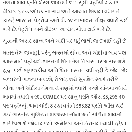
તેલનો ભાવ પ્રતિ બેરલ $100 થી $110 સુધી પહોંચી શકે છે.
વૈશ્વિક ક્રૂડ ઓઈલના ભાવ અને આયાત બિલમાં વધારાને
કારણે ભારતમાં પેટ્રોલ અને ડીઝલના ભાવમાં તીવ્ર વધારો થઈ
શકે છે. પેટ્રોલ અને ડીઝલ અત્યંત મોંઘા થઈ શકે છે.
યુદ્ધની અસર સોના અને ચાંદી પર પહેલાથી જ દેખાઈ રહી છે.
માત્ર તેલ જ નહીં, પરંતુ ભારતમાં સોના અને ચાંદીના ભાવ પણ
આસમાને પહોંચશે. ભારતની બિન-તેલ નિકાસ પર અસર થશે.
યુદ્ધ પછી ભૂરાજકીય અનિશ્ચિતતા સતત વધી રહી છે. જેમ જેમ
બજારની ભાવના બગડશે, રોકાણકારો સુરક્ષિત સ્વર્ગ તરીકે
સોના અને ચાંદીમાં તેમના રોકાણમાં વધારો કરશે. માંગમાં વધારો
ભાવમાં વધારો કરશે. COMEX પર સોનું પ્રતિ ઔંસ $5,296.40
પર પહોંચ્યું, અને ચાંદી 8 ટકા વધીને $93.82 પ્રતિ ઔંસ થઈ
ગઈ. ભારતીય બુલિયન બજારમાં સોના અને ચાંદીના ભાવમાં
ભારે ઉછાળો જોવા મળ્યો. અમેરિકા અને ઈરાનમાં ચાલી રહેલા