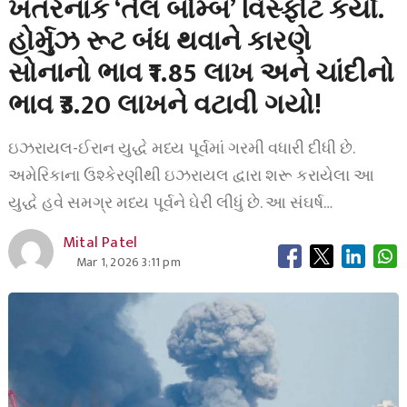
ખતરનાક ‘તેલ બોમ્બ’ વિસ્ફોટ કર્યો.
હોર્મુઝ રૂટ બંધ થવાને કારણે
સોનાનો ભાવ ₹1.85 લાખ અને ચાંદીનો
ભાવ ₹3.20 લાખને વટાવી ગયો!
ઇઝરાયલ-ઈરાન યુદ્ધે મધ્ય પૂર્વમાં ગરમી વધારી દીધી છે.
અમેરિકાના ઉશ્કેરણીથી ઇઝરાયલ દ્વારા શરૂ કરાયેલા આ
યુદ્ધે હવે સમગ્ર મધ્ય પૂર્વને ઘેરી લીધું છે. આ સંઘર્ષ…
Mital Patel
Mar 1, 2026 3:11 pm