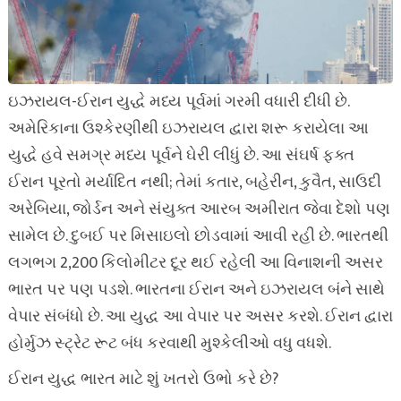
ઇઝરાયલ-ઈરાન યુદ્ધે મધ્ય પૂર્વમાં ગરમી વધારી દીધી છે.
અમેરિકાના ઉશ્કેરણીથી ઇઝરાયલ દ્વારા શરૂ કરાયેલા આ
યુદ્ધે હવે સમગ્ર મધ્ય પૂર્વને ઘેરી લીધું છે. આ સંઘર્ષ ફક્ત
ઈરાન પૂરતો મર્યાદિત નથી; તેમાં કતાર, બહેરીન, કુવૈત, સાઉદી
અરેબિયા, જોર્ડન અને સંયુક્ત આરબ અમીરાત જેવા દેશો પણ
સામેલ છે. દુબઈ પર મિસાઇલો છોડવામાં આવી રહી છે. ભારતથી
લગભગ 2,200 કિલોમીટર દૂર થઈ રહેલી આ વિનાશની અસર
ભારત પર પણ પડશે. ભારતના ઈરાન અને ઇઝરાયલ બંને સાથે
વેપાર સંબંધો છે. આ યુદ્ધ આ વેપાર પર અસર કરશે. ઈરાન દ્વારા
હોર્મુઝ સ્ટ્રેટ રૂટ બંધ કરવાથી મુશ્કેલીઓ વધુ વધશે.
ઈરાન યુદ્ધ ભારત માટે શું ખતરો ઉભો કરે છે?