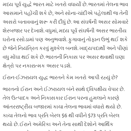
મધ્ય પૂર્વ યુદ્ધે ભારત માટે ખતરો વધાર્યો છે. ભારતમાં તેલના ભાવ
આસમાને પહોંચી શકે છે, અને સોના-ચાંદીએ પહેલાથી જ તેની
અસરો બતાવવાનું શરૂ કરી દીધું છે. આ સંઘર્ષની અસર સોમવારે
શેરબજાર પર દેખાશે. વધુમાં, મધ્ય પૂર્વ સંઘર્ષની અસર ભારતીય
ઘરોના રસોડામાં પણ અનુભવાશે. ફુગાવાનું તોફાન ઉભું થઈ શકે
છે જેને નિયંત્રિત કરવું મુશ્કેલ બનશે. ખાદ્યપદાર્થો અને પીણાં
વધુ મોંઘા થઈ શકે છે. ભારતની નિકાસ પર અસર થવાથી ઘણા
ક્ષેત્રો પર નકારાત્મક અસર પડશે.
ઈરાન-ઈઝરાયલ યુદ્ધ ભારતને કેમ ખતરો આપી રહ્યું છે?
ભારતનો ઈરાન અને ઈઝરાયલ બંને સાથે દ્વિપક્ષીય વેપાર છે.
તેલ ઉત્પાદક અને નિકાસકાર ઈરાન પરના હુમલાને કારણે
આંતરરાષ્ટ્રીય બજારમાં કાચા તેલના ભાવમાં વધારો થયો છે.
કાચા તેલનો ભાવ પ્રતિ બેરલ $6 થી વધીને $73 પ્રતિ બેરલ
થયો છે. ઈરાને અમેરિકા અને તેના સાથી દેશોને આર્થિક