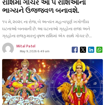
રાશિમાં ગોચર આ ૫ રાશિઓના
ભાગ્યને ઉજ્જવળ બનાવશે.
૧૫ મે, ૨૦૨૬ ના રોજ, બે અત્યંત મહત્વપૂર્ણ ખગોળીય
ઘટનાઓ બનવાની છે. આ ઘટનાઓ ગ્રહોના રાજા અને
ગ્રહોના રાજકુમારનું વૃષભ રાશિમાં એક સાથે ગોચર છે.…
Mital Patel
May 9, 2026 6:49 am