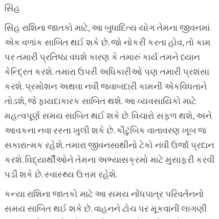
સિંહ
સિંહ રાશિના જાતકો માટે, આ બુધાદિત્ય યોગ તેમના જીવનમાં
એક વળાંક સાબિત થઈ શકે છે. જો નોકરી કરતા હોવ, તો કામ
પર તમારી પ્રતિષ્ઠા વધશે કારણ કે તમારું કાર્ય તમને ધ્યાન
કેન્દ્રિત કરશે. તમારા ઉપરી અધિકારીઓ પણ તમારી પ્રશંસા
કરશે. પ્રમોશન અથવા નવી જવાબદારી કામની એકવિધતાને
તોડશે, જે ફાયદાકારક સાબિત થશે. આ વ્યવસાયિકો માટે
મહત્વપૂર્ણ સમય સાબિત થઈ શકે છે. વિચારો સફળ થશે, અને
આવકના નવા રસ્તા ખુલી શકે છે. કૌટુંબિક વાતાવરણ ખૂબ જ
સકારાત્મક રહેશે. તમારા જીવનસાથીનો ટેકો નવી ઉર્જા પ્રદાન
કરશે. વિદ્યાર્થીઓને તેમના અભ્યાસક્રમો માટે મુસાફરી કરવી
પડી શકે છે. સ્વાસ્થ્ય ઉત્તમ રહેશે.
કન્યા રાશિના જાતકો માટે આ સમય નોંધપાત્ર પરિવર્તનનો
સમય સાબિત થઈ શકે છે. વાહનને ટોચ પર મૂકવાની લાગણી