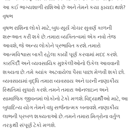
આ કઈ ભાગ્યશાળી રાશિઓ છે અને તેમને કયા ફાયદા થશે?
વૃષભ
વૃષભ રાશિના લોકો માટે, બુધ-સૂર્ય ગોચર સુવર્ણ કાળની
શરૂઆત કરી શકે છે. તમારા વ્યક્તિત્વમાં એક નવો તેજ
આવશે, જે અન્ય લોકોને પ્રભાવિત કરશે. તમારો
આત્મવિશ્વાસ બાકી રહેલા કાર્યો પૂર્ણ કરવામાં મદદ કરશે.
કારકિર્દી અને વ્યવસાયિક મુશ્કેલીઓનો ઉકેલ આવવાની
શક્યતા છે. તમે ક્યાંક અટવાયેલા પૈસા પાછા મેળવી શકો છો.
વ્યવસાયમાં વૃદ્ધિ તમારા વ્યવસાય અને ઘરની નાણાકીય
સ્થિતિમાં સુધારો કરશે. તમને તમારા ઑનલાઇન અને
સામાજિક જીવનમાં લોકોનો ટેકો મળશે. વિદ્યાર્થીઓ માટે, આ
બુધાદિત્ય યોગ તેમને વધુ સર્જનાત્મક બનાવશે. નાણાકીય
લાભની પ્રબળ શક્યતાઓ છે. તમને તમારા મિત્રોના વર્તુળ
તરફથી સંપૂર્ણ ટેકો મળશે.