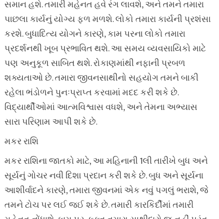
સમાન હશે. તમારી મહેનત હવે રંગ લાવશે, અને તમને તમારા
પાછલા કાર્યનું યોગ્ય ફળ મળશે. લોકો તમારા કાર્યની પ્રશંસા
કરશે. બુધાદિત્ય યોગને કારણે, કામ પરના લોકો તમારા
પ્રદર્શનથી ખૂબ પ્રભાવિત થશે. આ સમય વ્યવસાયિકો માટે
પણ અનુકૂળ સાબિત થશે. રોકાણમાંથી નફાની પ્રબળ
શક્યતાઓ છે. તમારા જીવનસાથીનો સહયોગ તમને બાકી
રહેલા ભંડોળને પુનઃપ્રાપ્ત કરવામાં મદદ કરી શકે છે.
વિદ્યાર્થીઓમાં આત્મવિશ્વાસ વધશે, અને તેમના અભ્યાસ
સારા પરિણામ આપી શકે છે.
મકર રાશિ
મકર રાશિના જાતકો માટે, આ મહિનાની 1લી તારીખે બુધ અને
સૂર્યનું ગોચર નવી દિશા પ્રદાન કરી શકે છે. બુધ અને સૂર્યના
આશીર્વાદને કારણે, તમારા જીવનમાં એક નવું પગલું ભરાશે, જે
તમને ટોચ પર લઈ જઈ શકે છે. તમારી કારકિર્દીમાં તમારી