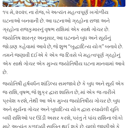
૧૫ મે, ૨૦૨૬ ના રોજ, બે અત્યંત મહત્વપૂર્ણ ખગોળીય
ઘટનાઓ બનવાની છે. આ ઘટનાઓ ગ્રહોના રાજા અને
ગ્રહોના રાજકુમારનું વૃષભ રાશિમાં એક સાથે ગોચર છે.
જ્યોતિષ શાસ્ત્ર અનુસાર, આ ઘટનાને બુધ અને સૂર્યનું
જોડાણ કહેવામાં આવે છે, જે શુભ “બુદ્ધાદિત્ય યોગ” બનાવે છે.
તમને જણાવી દઈએ કે એક જ દિવસે બે મહત્વપૂર્ણ ગ્રહોનું
એક સાથે ગોચર એક મુખ્ય જ્યોતિષીય ઘટના માનવામાં આવે
છે.
જ્યોતિષી હર્ષવર્ધન શાંડિલ્ય સમજાવે છે કે બુધ અને સૂર્ય એક
જ રાશિ, વૃષભ, જે શુક્ર દ્વારા શાસિત છે, માં એક જ તારીખે
પ્રવેશ કરશે, તેથી આ એક મુખ્ય જ્યોતિષીય ગોચર છે. બુધ
અને સૂર્યના ગોચર અને બુધાદિત્ય યોગ દ્વારા રચાયેલી યુતિ
બધી રાશિઓ પર ઊંડી અસર કરશે, પરંતુ તે પાંચ રાશિના લોકો
માટે અત્યંત ફળદાયી સાબિત થઈ શકે છે. ચાલો જાણીએ કે