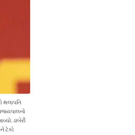
મો થલાપતિ
રાજ્યપાલનો
વ્યો. ડાબેરી
ે ટેકો