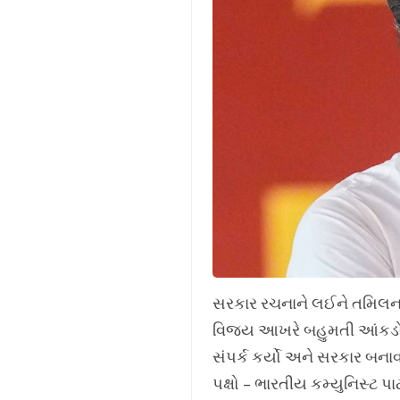
સરકાર રચનાને લઈને તમિલનાડ
વિજય આખરે બહુમતી આંકડો પ
સંપર્ક કર્યો અને સરકાર બનાવવ
પક્ષો – ભારતીય કમ્યુનિસ્ટ પ