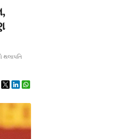
ત,
ણ
મો થલાપતિ