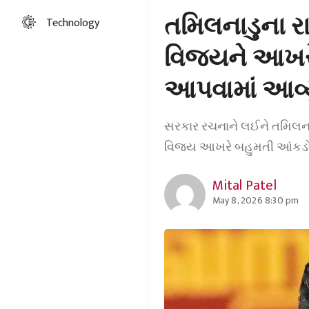
તમિલનાડુના રા
Technology
વિજયને આખરે
આપવામાં આવ્ય
સરકાર રચનાને લઈને તમિલનાડ
વિજય આખરે બહુમતી આંકડો પર
Mital Patel
May 8, 2026 8:30 pm