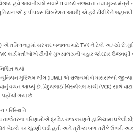
જય હવે આવતીકાલે સવારે 11 વાગ્યે રાજ્યના નવા મુખ્યમંત્રી
ML (યુનિયન ઓફ પીપલ્સ લિબરેશન આર્મી) એ હવે ટીવીકેને બહારથી 
) એ તમિલનાડુમાં સરકાર બનાવવા માટે TVK ને ટેકો આપ્યો છે. મ
TVK કાર્યકર્તાઓએ ટીવીકે મુખ્યાલયની બહાર જોરદાર ઉજવણી ક
િશ્ચિત થયો
યુનિયન મુસ્લિમ લીગ (IUML) એ રાજ્યમાં બે ધારાસભ્યો જીત્યા છ
વાનું વચન આપ્યું છે. વિદુથલાઈ ચિરુથૈગલ કાચી (VCK) સાથે વાટા
 પહોંચી ગયા છે.
ાન પરિસ્થિતિ
 તાજેતરના પરિણામોએ દ્રવિડ રાજકારણને હાંસિયામાં ધકેલી દીધ
234 બેઠકો પર ચૂંટણી લડી હતી અને ત્રીજા બળ તરીકે ઉભરી આ