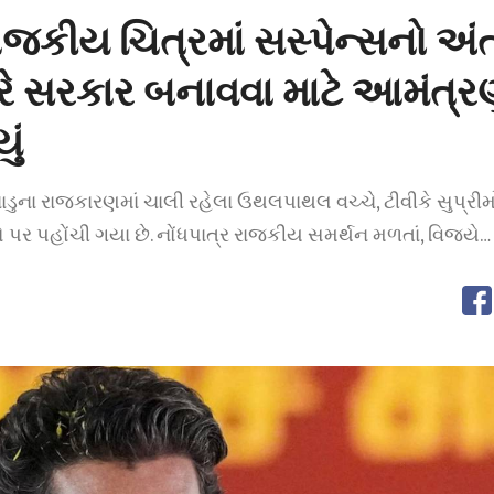
જકીય ચિત્રમાં સસ્પેન્સનો અં
 સરકાર બનાવવા માટે આમંત્ર
ું
ુના રાજકારણમાં ચાલી રહેલા ઉથલપાથલ વચ્ચે, ટીવીકે સુપ્રી
 પહોંચી ગયા છે. નોંધપાત્ર રાજકીય સમર્થન મળતાં, વિજયે…