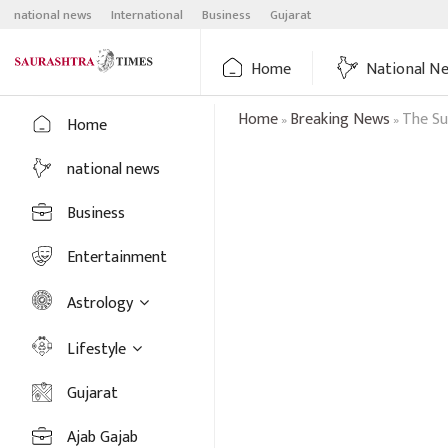
Skip
national news
International
Business
Gujarat
to
content
Home
National N
Home
Breaking News
The Su
»
»
Home
national news
Business
Entertainment
Astrology
Lifestyle
Gujarat
Ajab Gajab