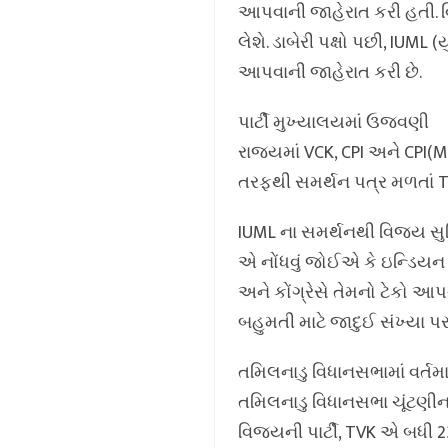
આપવાની જાહેરાત કરી હતી. વિ
લેશે. ડાબેરી પક્ષો પછી, IU
આપવાની જાહેરાત કરી છે.
પાર્ટી મુખ્યાલયમાં ઉજવણી
રાજ્યમાં VCK, CPI અને CPI(M
તરફથી સમર્થન પત્ર મળતાં 
IUML ના સમર્થનથી વિજય સુન
એ નોંધવું જોઈએ કે ઇન્ડિયન 
અને કોંગ્રેસે તેમનો ટેકો આપ
બહુમતી માટે જાદુઈ સંખ્યા પર
તમિલનાડુ વિધાનસભામાં વર્તમ
તમિલનાડુ વિધાનસભા ચૂંટણીના
વિજયની પાર્ટી, TVK એ બધી 