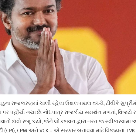
ુના રાજકારણમાં ચાલી રહેલા ઉથલપાથલ વચ્ચે, ટીવીકે સુપ્રી
ર પહોંચી ગયા છે. નોંધપાત્ર રાજકીય સમર્થન મળતાં, વિજયે 
ાનો દાવો રજૂ કર્યો, જેને લોકભવન દ્વારા તરત જ સ્વીકારવામાં આ
ાર્ટી (CPI), CPM અને VCK – એ સરકાર બનાવવા માટે વિજયના TVK ન