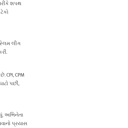
 તરીકે શપથ
ટેકો
ુસ્લિમ લીગ
રી.
ે. CPI, CPM
ઘાટો પછી,
ું. અભિનેતા
વવાનો પ્રયાસ