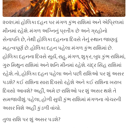
૨૦૨૬માં હોલિકા દહન પર મંગળ કુંભ રાશિમાં અને એપ્રિલમાં
મીનમાં રહેશે. મંગળ અગ્નિનું પ્રતીક છે અને ગ્રહોનો
સેનાપતિ છે, તેથી હોલિકા દહનના દિવસે તેનું સ્થાન જાણવું
મહત્વપૂર્ણ છે. હોલિકા દહન પહેલા મંગળ કુંભ રાશિમાં છે.
હોલિકા દહનના દિવસે સૂર્ય, રાહુ, મંગળ, શુક્ર, બુધ કુંભ રાશિમાં,
ગુરુ મિથુન રાશિમાં અને શનિ મીનમાં રહેશે. ચંદ્ર સિંહ રાશિમાં
રહેશે. તો, હોલિકા દહન પહેલા અને પછી રાશિઓ પર શું અસર
પડશે? કઈ રાશિના સારા દિવસો રહેશે અને કઈ રાશિના ખરાબ
દિવસો આવશે? અહીં, અમે છ રાશિઓ પર શું અસર થશે તે
સમજાવીશું. પહેલા, હોળી સુધી કુંભ રાશિમાં મંગળના ગોચરની
અસર વિશે અહીં કુંડળી વાંચો.
તુલા રાશિ પર શું અસર પડશે?