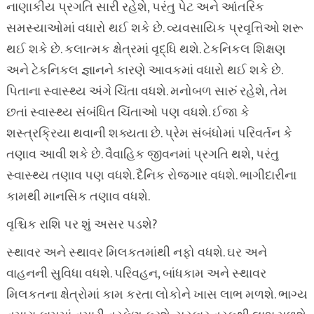
નાણાકીય પ્રગતિ સારી રહેશે, પરંતુ પેટ અને આંતરિક
સમસ્યાઓમાં વધારો થઈ શકે છે. વ્યવસાયિક પ્રવૃત્તિઓ શરૂ
થઈ શકે છે. કલાત્મક ક્ષેત્રમાં વૃદ્ધિ થશે. ટેકનિકલ શિક્ષણ
અને ટેકનિકલ જ્ઞાનને કારણે આવકમાં વધારો થઈ શકે છે.
પિતાના સ્વાસ્થ્ય અંગે ચિંતા વધશે. મનોબળ સારું રહેશે, તેમ
છતાં સ્વાસ્થ્ય સંબંધિત ચિંતાઓ પણ વધશે. ઈજા કે
શસ્ત્રક્રિયા થવાની શક્યતા છે. પ્રેમ સંબંધોમાં પરિવર્તન કે
તણાવ આવી શકે છે. વૈવાહિક જીવનમાં પ્રગતિ થશે, પરંતુ
સ્વાસ્થ્ય તણાવ પણ વધશે. દૈનિક રોજગાર વધશે. ભાગીદારીના
કામથી માનસિક તણાવ વધશે.
વૃશ્ચિક રાશિ પર શું અસર પડશે?
સ્થાવર અને સ્થાવર મિલકતમાંથી નફો વધશે. ઘર અને
વાહનની સુવિધા વધશે. પરિવહન, બાંધકામ અને સ્થાવર
મિલકતના ક્ષેત્રોમાં કામ કરતા લોકોને ખાસ લાભ મળશે. ભાગ્ય