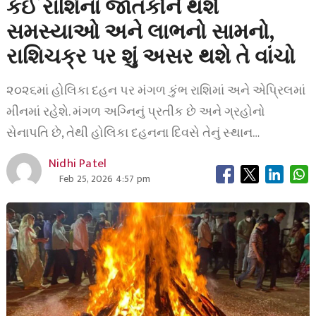
કઈ રાશિના જાતકોને થશે
સમસ્યાઓ અને લાભનો સામનો,
રાશિચક્ર પર શું અસર થશે તે વાંચો
૨૦૨૬માં હોલિકા દહન પર મંગળ કુંભ રાશિમાં અને એપ્રિલમાં
મીનમાં રહેશે. મંગળ અગ્નિનું પ્રતીક છે અને ગ્રહોનો
સેનાપતિ છે, તેથી હોલિકા દહનના દિવસે તેનું સ્થાન…
Nidhi Patel
Feb 25, 2026 4:57 pm