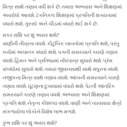
મિત્ર સાથે તણાવ વધી શકે છે. તમારા અભ્યાસ અને શિક્ષણમાં
અવરોધો આવશે. ટેકનિકલ શિક્ષણમાં પ્રગતિની શક્યતામાં
વધારો થશે. ગુસ્સો અને ચીડમાં વધારો થઈ શકે છે.
મકર રાશિ પર શું અસર થશે?
વાણીની તીવ્રતા વધશે. કૌટુંબિક બાબતોમાં પ્રગતિ થશે, પરંતુ
ખર્ચમાં અચાનક વધારો થશે. પગની સમસ્યાને કારણે તણાવ
વધશે. હિંમત અને પ્રતિષ્ઠામાં નોંધપાત્ર સુધારો થશે. પ્રેમ
સંબંધોમાં સુધારો થશે. તમારા જીવનસાથી સાથે મધુરતા વધશે.
નજીકના મિત્ર સાથે તણાવ વધશે. આંખની સમસ્યાને કારણે
તણાવ વધશે. ઘૂંટણના દુખાવામાં વધારો થશે. પેટની આંતરિક
સમસ્યાને કારણે તણાવ વધશે. અભ્યાસ અને શિક્ષણમાં
પ્રગતિ થશે. નેતૃત્વ કૌશલ્ય વધશે. વાણી અને વ્યવસાય ક્ષેત્રે
સંકળાયેલા લોકોને વિશેષ લાભ મળશે.
કુંભ રાશિ પર શું અસર થશે?