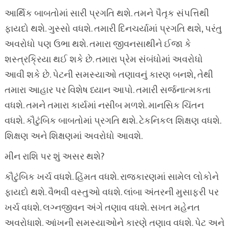
આર્થિક બાબતોમાં સારી પ્રગતિ થશે. તમને પૈતૃક સંપત્તિથી
ફાયદો થશે. ગુસ્સો વધશે. તમારી દિનચર્યામાં પ્રગતિ થશે, પરંતુ
અવરોધો પણ ઉભા થશે. તમારા જીવનસાથીને ઈજા કે
શસ્ત્રક્રિયા થઈ શકે છે. તમારા પ્રેમ સંબંધોમાં અવરોધો
આવી શકે છે. પેટની સમસ્યાઓ તણાવનું કારણ બનશે, તેથી
તમારા આહાર પર વિશેષ ધ્યાન આપો. તમારી સર્જનાત્મકતા
વધશે. તમને તમારા કાર્યમાં નસીબ મળશે. માનસિક ચિંતન
વધશે. કૌટુંબિક બાબતોમાં પ્રગતિ થશે. ટેકનિકલ શિક્ષણ વધશે.
શિક્ષણ અને શિક્ષણમાં અવરોધો આવશે.
મીન રાશિ પર શું અસર થશે?
કૌટુંબિક ખર્ચ વધશે. હિંમત વધશે. રાજકારણમાં સામેલ લોકોને
ફાયદો થશે. વૈભવી વસ્તુઓ વધશે. લાંબા અંતરની મુસાફરી પર
ખર્ચ વધશે. લગ્નજીવન અંગે તણાવ વધશે. સખત મહેનત
અવરોધાશે. આંખની સમસ્યાઓને કારણે તણાવ વધશે. પેટ અને