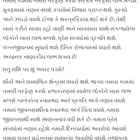
તમારા કામમાં તમારી તરફેણ કરશે. સરકાર તરફથી લાભ મળશે.
મુકદ્દમામાં તણાવ વધશે. સ્પર્ધામાં વિજય પ્રાપ્ત થશે. ગુસ્સો
અને ઝઘડો વધશે. ઈજા કે શસ્ત્રક્રિયા થઈ શકે છે, તેથી
ખાસ કરીને સાવધ રહો. વાણી અને વ્યવસાય સાથે સંકળાયેલા
લોકોને ખાસ લાભ મળશે. પ્રેમ સંબંધોમાં પ્રગતિ થશે.
લગ્નજીવનમાં સુધારો થશે. દૈનિક રોજગારમાં વધારો થશે.
અચાનક નાણાકીય લાભ શક્ય છે.
ધનુ રાશિ પર શું અસર પડશે?
શૌર્ય અને સામાજિક ક્ષેત્રમાં વધારો થશે. ભાગ્ય તમારા કામમાં
તમારી તરફેણ કરશે. રાજકારણમાં સામેલ લોકોને ખાસ લાભ
મળશે. બાળકોના સ્વાસ્થ્ય અને પ્રગતિ અંગે તણાવ વધશે.
તમારા જીવનસાથીના સ્વાસ્થ્ય અંગે ચિંતા વધશે. તમારા
જીવનસાથી સાથે અણબનાવ વધી શકે છે. તમારા પ્રેમ
સંબંધોમાં તણાવ રહેશે. તમારી દિનચર્યામાં અવરોધો આવશે.
તમારા સખત મહેનતમાં સામાન્ય અવરોધો વધશે. નજીકના