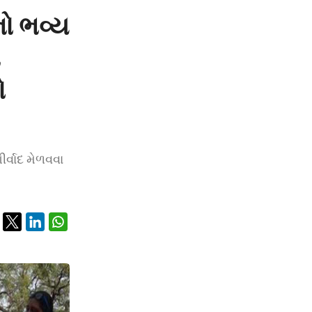
નો ભવ્ય
ા
ો
ર્વાદ મેળવવા