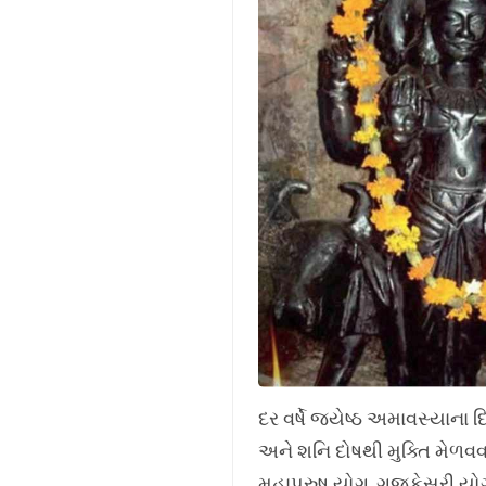
દર વર્ષે જ્યેષ્ઠ અમાવસ્યાન
અને શનિ દોષથી મુક્તિ મેળવવા
મહાપુરુષ યોગ, ગજકેસરી યોગ