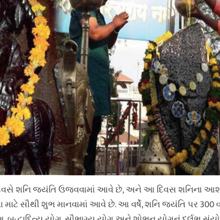
ા દિવસે શનિ જયંતિ ઉજવવામાં આવે છે, અને આ દિવસ શનિના આશી
 માટે સૌથી શુભ માનવામાં આવે છે. આ વર્ષે, શનિ જયંતિ પર 300 વ
, બુદ્ધાદિત્ય યોગ, સૌભાગ્ય યોગ અને શોભન યોગનું દુર્લભ સ