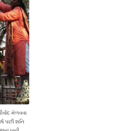
ર્વાદ મેળવવા
ર્ષ પછી શનિ
ંયોજન બની