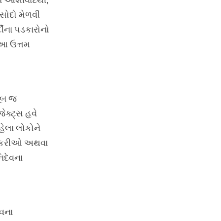
ા આશીર્વાદથી,
સોદો મેળવી
દીના પડકારોનો
 આ ઉત્તમ
ખૂબ જ
ેક્ટ્સ હવે
હેલા લોકોને
 નોકરીઓ અથવા
િદેવના
ેવના