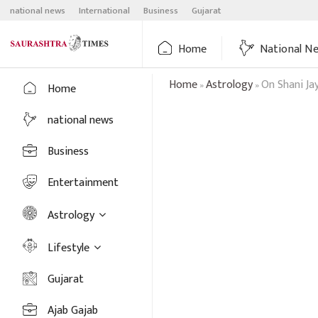
Skip
national news
International
Business
Gujarat
to
content
Home
National N
Home
Astrology
On Shani Ja
»
»
Home
national news
Business
Entertainment
Astrology
Lifestyle
Gujarat
Ajab Gajab