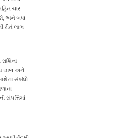
 સહિત ચાર
ે, અને બધા
ી રીતે લાભ
 રાશિના
ીય લાભ અને
ાથેના સંબંધો
ાળાના
સંપત્તિમાં