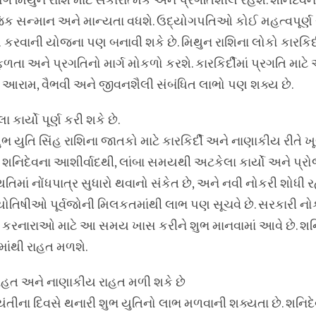
 મિથુન રાશિ માટે સકારાત્મક અને પ્રગતિશીલ રહેશે. શનિદેવન
િક સન્માન અને માન્યતા વધશે. ઉદ્યોગપતિઓ કોઈ મહત્વપૂર્ણ 
ય કરવાની યોજના પણ બનાવી શકે છે. મિથુન રાશિના લોકો કારકિર્
તા અને પ્રગતિનો માર્ગ મોકળો કરશે. કારકિર્દીમાં પ્રગતિ માટે
રામ, વૈભવી અને જીવનશૈલી સંબંધિત લાભો પણ શક્ય છે.
કાર્યો પૂર્ણ કરી શકે છે.
ભ યુતિ સિંહ રાશિના જાતકો માટે કારકિર્દી અને નાણાકીય રીતે 
 શનિદેવના આશીર્વાદથી, લાંબા સમયથી અટકેલા કાર્યો અને પ્રોજ
િતિમાં નોંધપાત્ર સુધારો થવાનો સંકેત છે, અને નવી નોકરી શોધી ર
્યોતિષીઓ પૂર્વજોની મિલકતમાંથી લાભ પણ સૂચવે છે. સરકારી
ારી કરનારાઓ માટે આ સમય ખાસ કરીને શુભ માનવામાં આવે છે. શન
ાંથી રાહત મળશે.
ં રાહત અને નાણાકીય રાહત મળી શકે છે
ંતીના દિવસે થનારી શુભ યુતિનો લાભ મળવાની શક્યતા છે. શનિદ