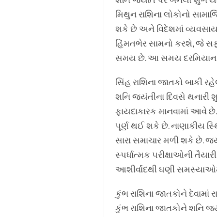
શનિ જયંતિ પર બનેલો શુભ યોગ
મિથુન રાશિના લોકોનો સામાજ
શકે છે અને વિદેશમાં વ્યવસા
હિંમતભેર સામનો કરશે, જે સફળ
સમય છે. આ સમય દરમિયાન આ
સિંહ રાશિના જાતકો બાકી રહેલા 
શનિ જયંતીના દિવસે થનારી શુ
ફાયદાકારક માનવામાં આવે છે.
પૂર્ણ થઈ શકે છે. નાણાકીય સ્થ
સારા સમાચાર મળી શકે છે. જ
સ્પર્ધાત્મક પરીક્ષાઓની તૈય
આશીર્વાદથી ઘણી સમસ્યાઓમ
કુંભ રાશિના જાતકોને દેવામા
કુંભ રાશિના જાતકોને શનિ જય