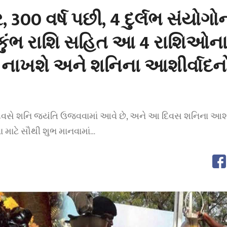
 300 વર્ષ પછી, 4 દુર્લભ સંયોગો
 કુંભ રાશિ સહિત આ 4 રાશિઓન
 નાખશે અને શનિના આશીર્વાદન
ા દિવસે શનિ જયંતિ ઉજવવામાં આવે છે, અને આ દિવસ શનિના આશી
ા માટે સૌથી શુભ માનવામાં…