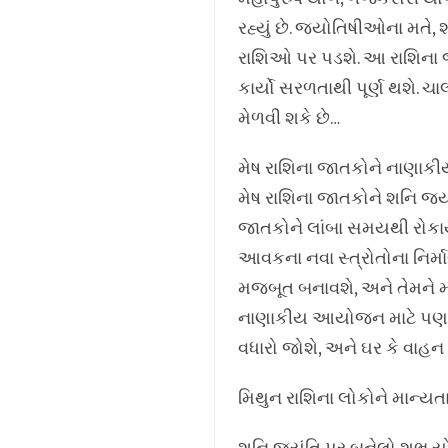
રહ્યું છે. જ્યોતિષીઓના મતે
રાશિઓ પર પડશે. આ રાશિના જ
કાર્યો સરળતાથી પૂર્ણ થશે.
મેળવી શકે છે…
મેષ રાશિના જાતકોને નાણાક
મેષ રાશિના જાતકોને શનિ જય
જાતકોને લાંબા સમયથી રોકા
આવકના નવા સ્ત્રોતોના નિર્
મજબૂત બનાવશે, અને તેમને મ
નાણાકીય આયોજન માટે પણ આ સ
વધારો જોશે, અને ઘર કે વાહન 
મિથુન રાશિના લોકોને માન્યતા 