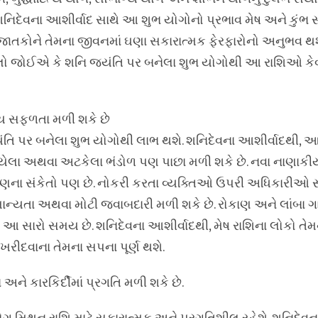
, શનિદેવના આશીર્વાદ સાથે આ શુભ યોગોનો પ્રભાવ મેષ અને કુંભ
ાતકોને તેમના જીવનમાં ઘણા સકારાત્મક ફેરફારોનો અનુભવ થશ
 ચાલો જોઈએ કે શનિ જયંતિ પર બનેલા શુભ યોગોથી આ રાશિઓ કેવ
ીય સફળતા મળી શકે છે
ંતિ પર બનેલા શુભ યોગોથી લાભ થશે. શનિદેવના આશીર્વાદથી, આ
યેલા અથવા અટકેલા ભંડોળ પણ પાછા મળી શકે છે. નવા નાણાક
માણના સંકેતો પણ છે. નોકરી કરતા વ્યક્તિઓ ઉપરી અધિકારીઓ સ
ાન્યતા અથવા મોટી જવાબદારી મળી શકે છે. રોકાણ અને લાંબા ગ
ારો સમય છે. શનિદેવના આશીર્વાદથી, મેષ રાશિના લોકો તેમની 
ખરીદવાના તેમના સપના પૂર્ણ થશે.
અને કારકિર્દીમાં પ્રગતિ મળી શકે છે.