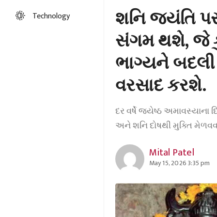
શનિ જયંતિ પર,
Technology
સંગમ થશે, જે
ભાગ્યને બદલી
વરસાદ કરશે.
દર વર્ષે જ્યેષ્ઠ અમાવસ્યાન
અને શનિ દોષથી મુક્તિ મેળવવ
Mital Patel
May 15, 2026 3:35 pm