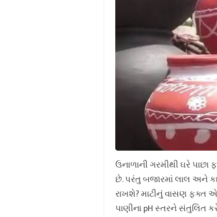
ઉનાળાની ગરમીથી ઘરે પાછા ફર
છે. પરંતુ બજારમાં લાલ અને ક
રાખશે? માટીનું વાસણ ફક્ત એક
પાણીના pH સ્તરને સંતુલિત કરે