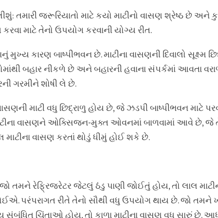
: તમારી જરૂરિયાતો માટે કયો માટીનો વાસણ શ્રેષ્ઠ છે અને ક
ચિત કરવા માટે તેનો ઉપયોગ કરવાની યોગ્ય રીત.
નું મુખ્ય કારણ બાષ્પીભવન છે. માટીના વાસણની દિવાલો સૂક્ષ્મ છિ
રોમાંથી બહાર નીકળે છે અને બહારની હવાના સંપર્કમાં આવતા વરાળ
ની ગરમીને શોષી લે છે.
 વાસણની માટી વધુ છિદ્રાળુ હોય છે, જે ઝડપી બાષ્પીભવન માટે પ
ા માટીના વાસણને ઓક્સિજન-મુક્ત ઓવનમાં બાળવામાં આવે છે, જે
લ માટીના વાસણ કરતાં થોડું ધીમું હોઈ શકે છે.
ં? જો તમને રેફ્રિજરેટર જેટલું ઠંડુ પાણી જોઈતું હોય, તો લાલ મા
ઈએ. પરંપરાગત રીતે તેનો સૌથી વધુ ઉપયોગ થાય છે. જો તમને ખૂ
ય સંબંધિત ચિંતાઓ હોય, તો કાળા માટીના વાસણ વધુ સારું છે. આધ