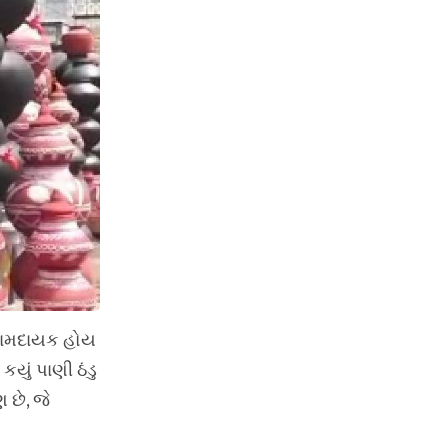
 આરામદાયક હોય
યું પાણી ઠંડુ
 છે, જે