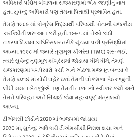
અધિકારી પશ્ચિમ બંગાળના રાજકારણમાં એક જાણીતું નામ
હતા. સુવેન્દુ અધિકારી પણ તેમના પિતાથી પ્રભાવિત હતા.
તેમણે ૧૯૮૯ માં કોંગ્રેસ વિદ્યાર્થી પરિષદથી પોતાની રાજકીય
કારકિર્દીની શરૂઆત કરી હતી. ૧૯૯૫ માં, તેઓ કાંઠી
નગરપાલિકામાં કાઉન્સિલર તરીકે ચૂંટાયા પછી પ્રસિદ્ધિમાં
આવ્યા. ૧૯૯૮ માં જ્યારે તૃણમૂલ કોંગ્રેસ (TMC) શરૂ થઈ,
ત્યારે સુવેન્દુ તૃણમૂલ કોંગ્રેસમાં જોડાયા. ધીમે ધીમે, તેમણે
રાજકારણમાં પગપેસારો કર્યો અને એટલા મજબૂત બન્યા કે
તેમણે ૨૦૧૪ માં મોદી લહેર છતાં તેમની લોકસભા બેઠક જીતી
લીધી. મમતા બેનર્જીએ પણ તેમની તાકાતનો સ્વીકાર કર્યો અને
તેમને પરિવહન અને સિંચાઈ જેવા મહત્વપૂર્ણ મંત્રાલયો
આપ્યા.
ટીએમસી છોડીને 2020 માં ભાજપમાં જોડાયા
2020 માં, સુવેન્દુ અધિકારી ટીએમસીથી નિરાશ થયા અને