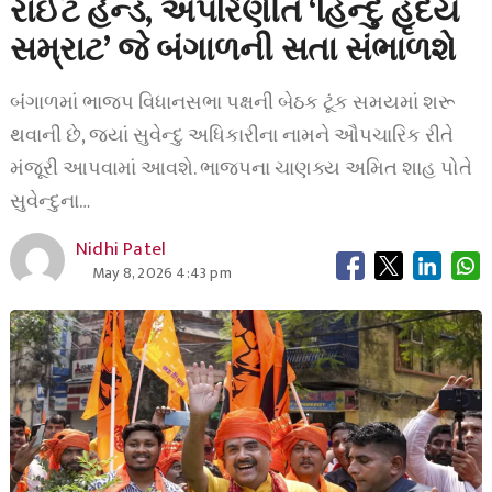
રાઈટ હેન્ડ, અપરિણીત ‘હિન્દુ હૃદય
સમ્રાટ’ જે બંગાળની સતા સંભાળશે
બંગાળમાં ભાજપ વિધાનસભા પક્ષની બેઠક ટૂંક સમયમાં શરૂ
થવાની છે, જ્યાં સુવેન્દુ અધિકારીના નામને ઔપચારિક રીતે
મંજૂરી આપવામાં આવશે. ભાજપના ચાણક્ય અમિત શાહ પોતે
સુવેન્દુના…
Nidhi Patel
May 8, 2026 4:43 pm