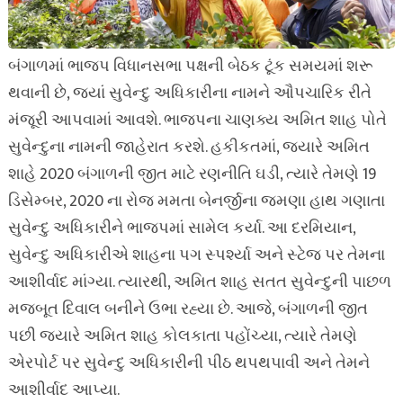
બંગાળમાં ભાજપ વિધાનસભા પક્ષની બેઠક ટૂંક સમયમાં શરૂ
થવાની છે, જ્યાં સુવેન્દુ અધિકારીના નામને ઔપચારિક રીતે
મંજૂરી આપવામાં આવશે. ભાજપના ચાણક્ય અમિત શાહ પોતે
સુવેન્દુના નામની જાહેરાત કરશે. હકીકતમાં, જ્યારે અમિત
શાહે 2020 બંગાળની જીત માટે રણનીતિ ઘડી, ત્યારે તેમણે 19
ડિસેમ્બર, 2020 ના રોજ મમતા બેનર્જીના જમણા હાથ ગણાતા
સુવેન્દુ અધિકારીને ભાજપમાં સામેલ કર્યા. આ દરમિયાન,
સુવેન્દુ અધિકારીએ શાહના પગ સ્પર્શ્યા અને સ્ટેજ પર તેમના
આશીર્વાદ માંગ્યા. ત્યારથી, અમિત શાહ સતત સુવેન્દુની પાછળ
મજબૂત દિવાલ બનીને ઉભા રહ્યા છે. આજે, બંગાળની જીત
પછી જ્યારે અમિત શાહ કોલકાતા પહોંચ્યા, ત્યારે તેમણે
એરપોર્ટ પર સુવેન્દુ અધિકારીની પીઠ થપથપાવી અને તેમને
આશીર્વાદ આપ્યા.