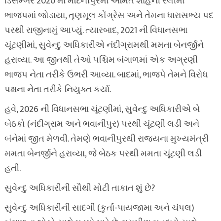
ડિસેમ્બર 2020 માં મેદિનીપુરમાં અમિત શાહની રેલીમાં
ભાજપમાં જોડાયા, તૃણમૂલ કોંગ્રેસ અને તેમના ધારાસભ્ય પદ
પરથી રાજીનામું આપ્યું. ત્યારબાદ, 2021 ની વિધાનસભા
ચૂંટણીમાં, સુવેન્દુ અધિકારીએ નંદીગ્રામથી મમતા બેનર્જીને
હરાવ્યા. આ જીતથી તેઓ પશ્ચિમ બંગાળમાં એક અગ્રણી
ભાજપ નેતા તરીકે ઉભરી આવ્યા. બાદમાં, ભાજપે તેમને વિરોધ
પક્ષના નેતા તરીકે નિયુક્ત કર્યા.
હવે, 2026 ની વિધાનસભા ચૂંટણીમાં, સુવેન્દુ અધિકારીએ બે
બેઠકો (નંદીગ્રામ અને ભવાનીપુર) પરથી ચૂંટણી લડી અને
બંનેમાં જીત મેળવી. તેમણે ભવાનીપુરથી રાજ્યના મુખ્યમંત્રી
મમતા બેનર્જીને હરાવ્યા, જે બેઠક પરથી મમતા ચૂંટણી લડી
હતી.
સુવેન્દુ અધિકારીની સૌથી મોટી તાકાત શું છે?
સુવેન્દુ અધિકારીની સાદગી (કુર્તા-પાયજામા અને ચંપલ)