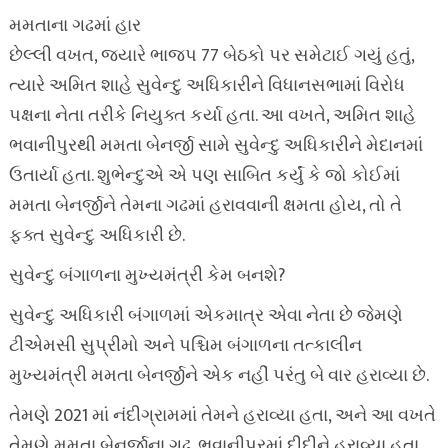
મમતાના ગઢમાં હાર
છેલ્લી વખત, જ્યારે ભાજપ 77 બેઠકો પર સમેટાઈ ગયું હતું,
ત્યારે અમિત શાહે સુવેન્દુ અધિકારીને વિધાનસભામાં વિરોધ
પક્ષના નેતા તરીકે નિયુક્ત કર્યા હતા. આ વખતે, અમિત શાહે
ભવાનીપુરથી મમતા બેનર્જી સામે સુવેન્દુ અધિકારીને મેદાનમાં
ઉતાર્યા હતા. શુભેન્દુએ એ પણ સાબિત કર્યું કે જો કોઈમાં
મમતા બેનર્જીને તેમના ગઢમાં હરાવવાની ક્ષમતા હોય, તો તે
ફક્ત સુવેન્દુ અધિકારી છે.
સુવેન્દુ બંગાળના મુખ્યમંત્રી કેમ બનશે?
સુવેન્દુ અધિકારી બંગાળમાં એકમાત્ર એવા નેતા છે જેમણે
ટીએમસી સુપ્રીમો અને પશ્ચિમ બંગાળના તત્કાલીન
મુખ્યમંત્રી મમતા બેનર્જીને એક નહીં પરંતુ બે વાર હરાવ્યા છે.
તેમણે 2021 માં નંદીગ્રામમાં તેમને હરાવ્યા હતા, અને આ વખતે
તેમણે મમતા બેનર્જીના ગઢ, ભવાનીપુરમાં દીદીને હરાવ્યા હતા.