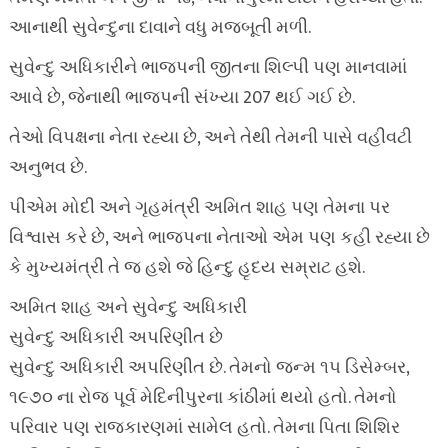
આનાથી સુવેન્દુના દાવાને વધુ મજબૂતી મળી.
સુવેન્દુ અધિકારીને ભાજપની જીતના શિલ્પી પણ માનવામાં
આવે છે, જેનાથી ભાજપની સંખ્યા 207 થઈ ગઈ છે.
તેઓ વિપક્ષના નેતા રહ્યા છે, અને તેથી તેમની પાસે વહીવટી
અનુભવ છે.
પીએમ મોદી અને ગૃહમંત્રી અમિત શાહ પણ તેમના પર
વિશ્વાસ કરે છે, અને ભાજપના નેતાઓ એમ પણ કહી રહ્યા છે
કે મુખ્યમંત્રી તે જ હશે જે હિન્દુ હૃદય સમ્રાટ હશે.
અમિત શાહ અને સુવેન્દુ અધિકારી
સુવેન્દુ અધિકારી અપરિણીત છે
સુવેન્દુ અધિકારી અપરિણીત છે. તેમનો જન્મ ૧૫ ડિસેમ્બર,
૧૯૭૦ ના રોજ પૂર્વ મેદિનીપુરના કાંઠીમાં થયો હતો. તેમનો
પરિવાર પણ રાજકારણમાં સામેલ હતો. તેમના પિતા શિશિર