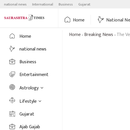
Skip
national news
International
Business
Gujarat
to
content
Home
National N
Home
Breaking News
The Ve
»
»
Home
national news
Business
Entertainment
Astrology
Lifestyle
Gujarat
Ajab Gajab