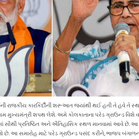
ી રાજકીય કારકિર્દીની શરૂઆત જ્યાંથી થઈ હતી તે હવે તે સ્થા
 મુખ્યમંત્રી શપથ લેશે. અમે કોલકાતાના પરેડ ગ્રાઉન્ડ વિશે વ
ાં સૌથી પ્રતિષ્ઠિત અને ઐતિહાસિક સ્થળ માનવામાં આવે છે.
 છે. આ સમારોહ માટે પરેડ ગ્રાઉન્ડ પસંદ કરીને, ભાજપ બંગાળ