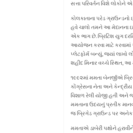
સત્તા પરિવર્તન વિશે લોકોને એક
કોલકાતાના પરેડ ગ્રાઉન્ડનો
હવે ચાલો તમને આ મેદાનના ઇત
એક ભાગ છે. બ્રિટિશ યુગ દરમિ
આયોજન કરવા માટે કરવામાં આવત
પ્લેટફોર્મ બન્યું, જ્યાં લાખ
શહીદ મિનાર વચ્ચે સ્થિત, આ મ
૧૯૯૨માં મમતા બેનર્જીએ બ્રિ
કોંગ્રેસના નેતા અને કેન્દ્
વિશાળ રેલી યોજી હતી અને જ
મમતાના ઉદયનું પ્રતીક માનવામ
જ બ્રિગેડ ગ્રાઉન્ડ પર અને
મમતાએ ડાબેરી પક્ષોને હરાવીન