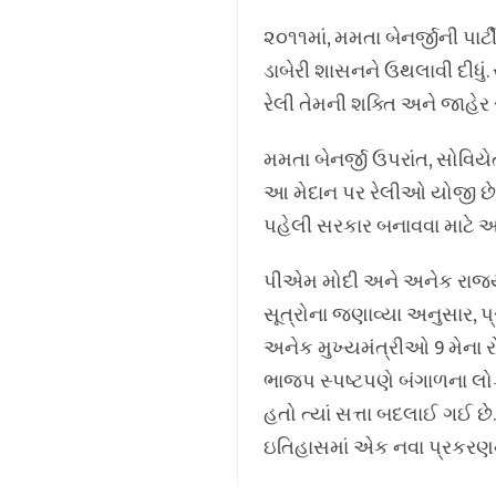
૨૦૧૧માં, મમતા બેનર્જીની પાર્
ડાબેરી શાસનને ઉથલાવી દીધું
રેલી તેમની શક્તિ અને જાહેર
મમતા બેનર્જી ઉપરાંત, સોવિયે
આ મેદાન પર રેલીઓ યોજી છે. ડ
પહેલી સરકાર બનાવવા માટે આ બ્
પીએમ મોદી અને અનેક રાજ્ય
સૂત્રોના જણાવ્યા અનુસાર, પ
અનેક મુખ્યમંત્રીઓ 9 મેના 
ભાજપ સ્પષ્ટપણે બંગાળના લો
હતો ત્યાં સત્તા બદલાઈ ગઈ 
ઇતિહાસમાં એક નવા પ્રકરણન