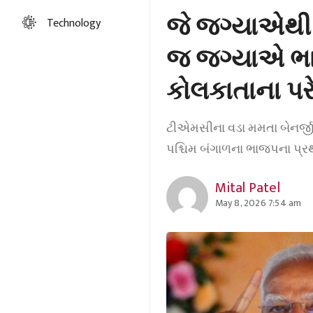
જે જગ્યાએથી 
Technology
જ જગ્યાએ ભાજ
કોલકાતાના પરે
ટીએમસીના વડા મમતા બેનર્જીન
પશ્ચિમ બંગાળના ભાજપના પ્ર
Mital Patel
May 8, 2026 7:54 am