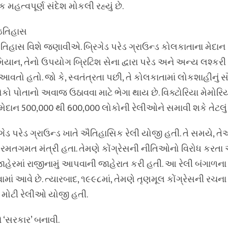
 મહત્વપૂર્ણ સંદેશ મોકલી રહ્યું છે.
 ઇતિહાસ
િહાસ વિશે જણાવીએ. બ્રિગેડ પરેડ ગ્રાઉન્ડ કોલકાતાના મેદાન 
યાન, તેનો ઉપયોગ બ્રિટિશ સેના દ્વારા પરેડ અને અન્ય લશ્કરી પ
ો હતો. જો કે, સ્વતંત્રતા પછી, તે કોલકાતામાં લોકશાહીનું સૌ
ો લોકો પોતાનો અવાજ ઉઠાવવા માટે ભેગા થાય છે. વિક્ટોરિયા મેમો
ેદાન 500,000 થી 600,000 લોકોની રેલીઓને સમાવી શકે તેટલું મો
ગેડ પરેડ ગ્રાઉન્ડ ખાતે ઐતિહાસિક રેલી યોજી હતી. તે સમયે, તે
રીય રમતગમત મંત્રી હતા. તેમણે કોંગ્રેસની નીતિઓનો વિરોધ કરત
ાહેરમાં રાજીનામું આપવાની જાહેરાત કરી હતી. આ રેલી બંગાળન
ાં આવે છે. ત્યારબાદ, ૧૯૯૮માં, તેમણે તૃણમૂલ કોંગ્રેસની રચના
ક મોટી રેલીઓ યોજી હતી.
ે ‘સરકાર’ બનાવી.