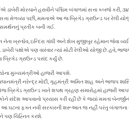
ટીએ ડાબેરી મોરચાને હરાવીને પશ્ચિમ બંગાળમાં સત્તા કબજે કરી, ૩૪ 
. સત્તા મેળવ્યા પછી, મમતાએ આ જ બ્રિગેડ ગ્રાઉન્ડ પર રેલી ય
 સમર્થનનું પ્રતીક બની ગઈ.
ત નેતા ખ્રુશ્ચેવ, ઇન્દિરા ગાંધી અને શેખ મુજીબુર રહેમાન જેવા
ાબેરી પક્ષોએ પણ વારંવાર ત્યાં મોટી રેલીઓ યોજી છે. હવે, ભા
રિગેડ ગ્રાઉન્ડ પસંદ કર્યું છે.
ોના મુખ્યમંત્રીઓ હાજરી આપશે.
્રધાનમંત્રી નરેન્દ્ર મોદી, ગૃહમંત્રી અમિત શાહ અને ભાજપ શા
રોજ બ્રિગેડ ગ્રાઉન્ડ ખાતે શપથ ગ્રહણ સમારોહમાં હાજરી આપ
કોને સંદેશ આપવાનો પ્રયાસ કરી રહી છે કે જ્યાં મમતા બેનર્જ
છે. આ ઘટના ફક્ત નવી સરકારની શરૂઆત જ નહીં પરંતુ બંગાળન
ે પણ ચિહ્નિત કરશે.