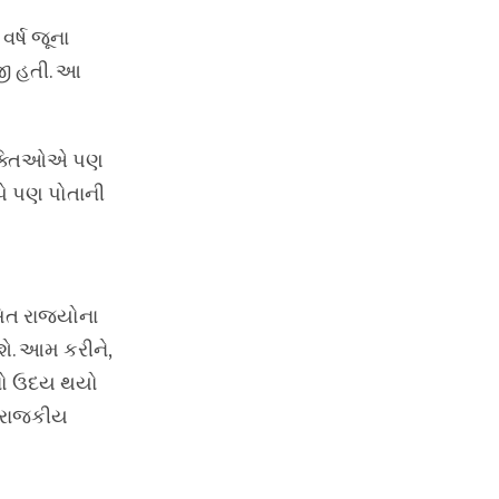
વર્ષ જૂના
ોજી હતી. આ
 વ્યક્તિઓએ પણ
જપે પણ પોતાની
સિત રાજ્યોના
શે. આમ કરીને,
ીનો ઉદય થયો
ા રાજકીય