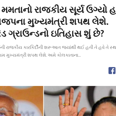
મમતાનો રાજકીય સૂર્ય ઉગ્યો હત
પના મુખ્યમંત્રી શપથ લેશે.
ડ ગ્રાઉન્ડનો ઇતિહાસ શું છે?
ી રાજકીય કારકિર્દીની શરૂઆત જ્યાંથી થઈ હતી તે હવે તે સ્થા
થમ મુખ્યમંત્રી શપથ લેશે. અમે કોલકાતાના…