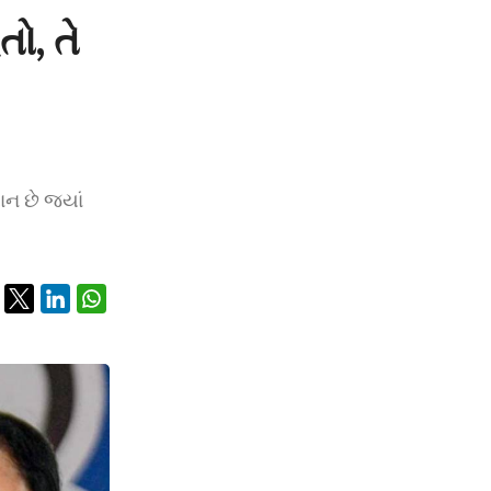
ો, તે
ન છે જ્યાં