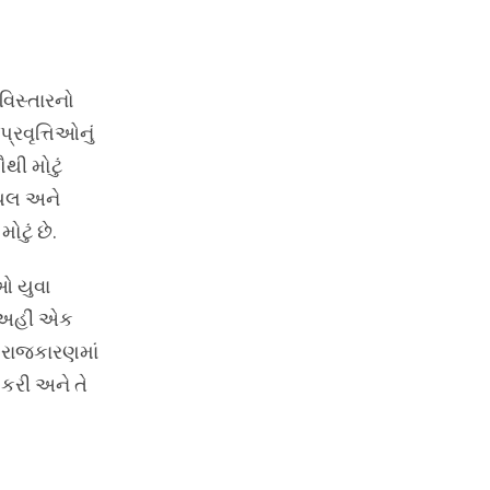
વિસ્તારનો
્રવૃત્તિઓનું
થી મોટું
રિયલ અને
ટું છે.
ઓ યુવા
ા અહીં એક
ા રાજકારણમાં
 કરી અને તે