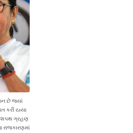
ન છે જ્યાં
ાત કરી રહ્યા
 આ શપથ ગ્રહણ
ના રાજકારણમાં