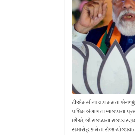
ટીએમસીના વડા મમતા બેનર્જીન
પશ્ચિમ બંગાળના ભાજપના પ્રથમ
છીએ, જે રાજ્યના રાજકારણમ
સમારોહ 9 મેના રોજ યોજાવાનો