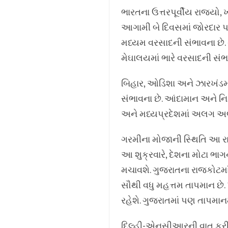
ભારતના ઉત્તરપૂર્વીય રાજ્યો,
આગામી બે દિવસમાં જોરદાર પવ
મધ્યમ વરસાદની સંભાવના છે.
મેઘાલયમાં ભારે વરસાદની સંભા
બિહાર, ઓડિશા અને ઝારખંડમ
સંભાવના છે. આંદામાન અને નિ
અને મધ્યપ્રદેશમાં અલગ અલ
ગરમીના મોજાની સ્થિતિ આ રા
આ શુક્રવારે, દેશના મોટા ભાગ
મચાવશે. ગુજરાતના રાજકોટમાં ગુ
સૌથી વધુ મહત્તમ તાપમાન છે. 
રહેશે. ગુજરાતમાં પણ તાપમાનમા
દિલ્હી-એનસીઆરની વાત કરીએ ત