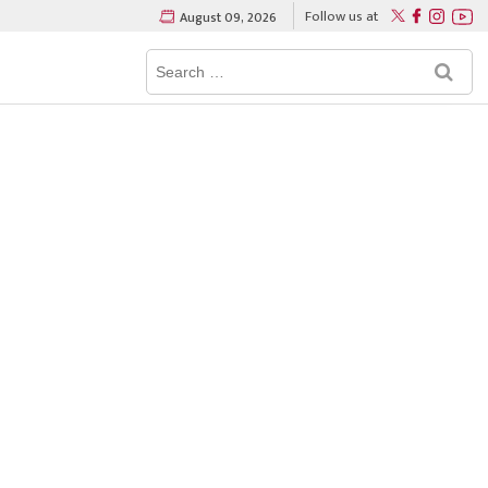
Follow us at
August 09, 2026
Search
M
…
e
n
u
B
u
t
t
o
n