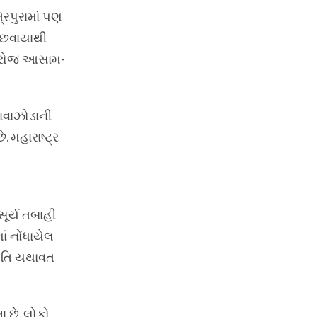
રિપુરામાં પણ
ટાછવાયાથી
ા રોજ આસામ-
ાવાઝોડાની
 મહારાષ્ટ્ર
સૂર્ય તબાહી
ાં નોંધાયેલ
થિતિ યથાવત
 છે. લોકો