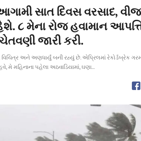
 આગામી સાત દિવસ વરસાદ, વી
ેશે. ૮ મેના રોજ હવામાન આપત
 ચેતવણી જારી કરી.
ચિત્ર અને અણધાર્યું બની રહ્યું છે. એપ્રિલમાં રેકોર્ડબ્રેક ગ
ુ હવે, મે મહિનાના પહેલા અઠવાડિયામાં, ઘણા…