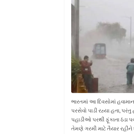
ભારતમાં આ દિવસોમાં હવામાન વિ
પરસેવો પાડી રહ્યા હતા, પરંત
પહાડીઓ પરથી ફૂંકાતા ઠંડા પવ
તેમણે ગરમી માટે તૈયાર રહી