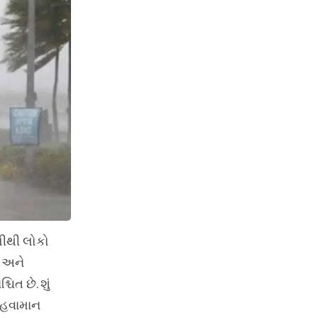
રમીથી લોકો
દ અને
િત છે. શું
 હવામાન