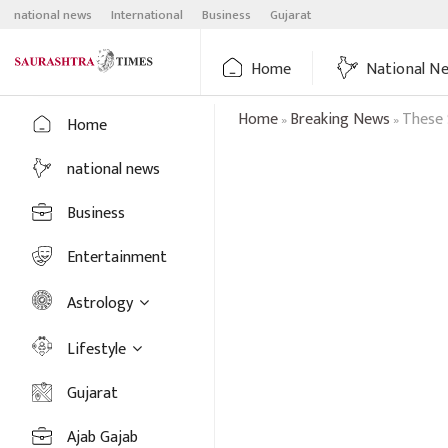
Skip
national news
International
Business
Gujarat
to
content
Home
National N
Home
Breaking News
These 
»
»
Home
national news
Business
Entertainment
Astrology
Lifestyle
Gujarat
Ajab Gajab