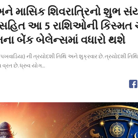
ને માસિક શિવરાત્રિનો શુભ સં
ભ સહિત આ 5 રાશિઓની કિસ્મત
ના બેંક બેલેન્સમાં વધારો થશે
પખવાડિયા) ની ત્રયોદશી તિથિ અને શુક્રવાર છે. ત્રયોદશી તિથિ ર
ષ વ્રત છે. ધ્રુવ યોગ…