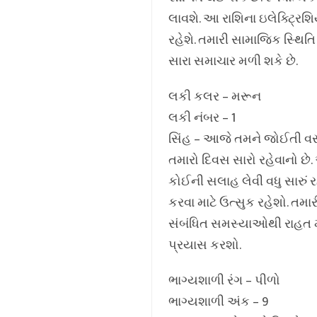
લાવશે. આ રાશિના ઇલેક્ટ્રિશ
રહેશે. તમારી સામાજિક સ્થિત
સારા સમાચાર મળી શકે છે.
લકી કલર – મરૂન
લકી નંબર – 1
સિંહ – આજે તમને જોઈતી વસ્
તમારો દિવસ સારો રહેવાનો છે
કોઈની સલાહ લેવી વધુ સારું 
કરવા માટે ઉત્સુક રહેશો. તમા
સંબંધિત સમસ્યાઓથી રાહત મળ
પ્રયાસ કરશો.
ભાગ્યશાળી રંગ – પીળો
ભાગ્યશાળી અંક – 9