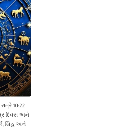
ાત્રે 10:22
્ષત્ર દિવસ અને
્ક, સિંહ અને