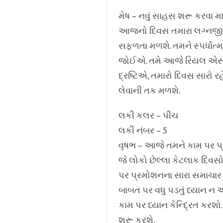
મેષ – નવું સાહસ શરૂ કરવા મ
આજનો દિવસ તમારા લગ્નજીવનમ
સફળતા મળશે. તમને સ્પર્ધાત્
જોઈએ. તમે આજે રિયલ એસ્ટેટ
દ્રષ્ટિએ, તમારો દિવસ સારો 
લેવાની તક મળશે.
લકી કલર – પીચ
લકી નંબર – 5
વૃષભ – આજે તમને કામ પર પ્
જે લોકો છેલ્લા કેટલાક દિવસ
પર પ્રમોશનના સારા સમાચાર
બાબત પર વધુ પડતું ધ્યાન ન આપ
કામ પર ધ્યાન કેન્દ્રિત કરશ
શરૂ કરશે.