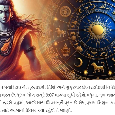
પખવાડિયા) ની ત્રયોદશી તિથિ અને શુક્રવાર છે. ત્રયોદશી તિથિ ર
વ્રત છે. ધ્રુવ યોગ રાત્રે 9:07 વાગ્યા સુધી રહેશે. વધુમાં, મૂળ નક
ી રહેશે. વધુમાં, આજે માસ શિવરાત્રી વ્રત છે. મેષ, વૃષભ, મિથુન, કર
માટે આજનો દિવસ કેવો રહેશે તે જાણો.