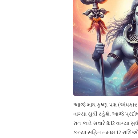
આજે માઘ કૃષ્ણ પક્ષ (અંધકાર 
વાગ્યા સુધી રહેશે. આજે પ્રદોષ 
રાત કાલે સવારે 8:12 વાગ્યા સુધ
કન્યા સહિત તમામ 12 રાશિઓ 