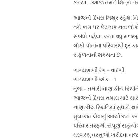
કન્યા – આજે તમને મિત્રો
આજનો દિવસ મિશ્ર રહેશે. બ
તમે કામ પર કેટલાક નવા લોકો
સંબંધો પહેલા કરતા વધુ મજબ
લોકો પોતાના પરિવારથી દૂર કા
સફળતાની શક્યતા છે.
ભાગ્યશાળી રંગ – વાદળી
ભાગ્યશાળી અંક – 1
તુલા – તમારી નાણાકીય સ્થિતિ
આજનો દિવસ તમારા માટે સારો
નાણાકીય સ્થિતિમાં સુધારો થ
મુલાકાત લેવાનું આયોજન કરશો
પરિવાર તરફથી સંપૂર્ણ સહયોગ 
ઘરગથ્થુ વસ્તુઓ ખરીદવા બજાર