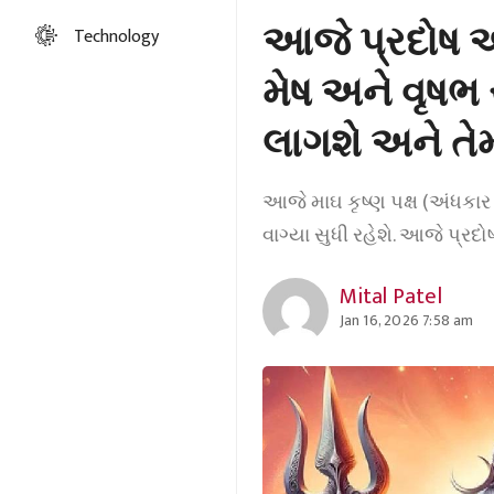
આજે પ્રદોષ અ
Technology
મેષ અને વૃષ
લાગશે અને તેમ
આજે માઘ કૃષ્ણ પક્ષ (અંધકાર 
વાગ્યા સુધી રહેશે. આજે પ્રદો
Mital Patel
Jan 16, 2026 7:58 am