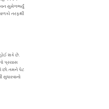
ન સુમેળભર્યું
ા બાળકો તરફથી
ોઈ શકે છે.
ાનો પ્રયાસ
 છો. તમને પેટ
ી સુધારવાનો