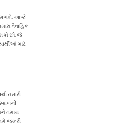
 મળશે. આજે
તમારા વૈવાહિક
કો છો. જે
યાર્થીઓ માટે
ાથી તમારી
 સ્થળની
ને તમારા
તમે જરૂરી