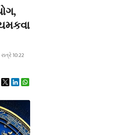
યોગ,
 ચમકવા
ાત્રે 10:22