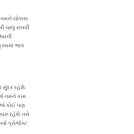
 તમને ચોક્કસ
રી ચાલુ રાખવી
થ્યની
ક્રમમાં ભાગ
ુંદર રહેશે.
જે તમને કામ
આજે કોઈ પણ
રું રહેશે. તમે
વો પ્રોજેક્ટ