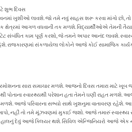
ાટે શુભ દિવસ
ાં ખુશીઓ લાવશે. જો તમે નવું સાહસ શરૂ કરવા માંગો છો, તો
મક ક્ષેત્રમાં આગળ વધવાની તક મળશે. વિદ્યાર્થીઓએ તેમની તૈયા
 સંબંધિત કામ પૂર્ણ કરશો, જે તમને અપાર આનંદ લાવશે. સ્વાસ્
રહેશે. રાજકારણમાં સંકળાયેલા લોકોને આજે કોઈ સામાજિક કાર્ય
રમોશનના સારા સમાચાર મળશે. આજનો દિવસ તમારા માટે ખૂબ જ સ
ોથી પોતાના સ્વાસ્થ્યથી પરેશાન હતા તેમને ઘણી રાહત મળશે. આ
 મળશે. આજે પરિવારના સભ્યો સાથે ખુશનુમા વાતાવરણ રહેશે. 
ો, નહીં તો તમે મૂંઝવણમાં મુકાઈ જશો. આજે તમારું સ્વાસ્થ્ય સા
ો. હાલનું દેવું આજે ક્લિયર થશે. સિવિલ એન્જિનિયરો આજે એક ન