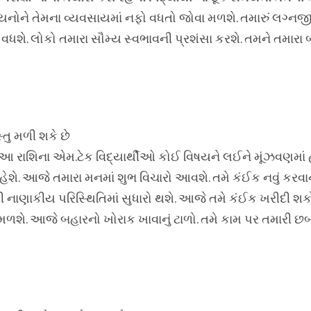
િયનોને તેમના વ્યવસાયમાં નફો વધતો જોવા મળશે. તમારું લગ્નજીવ
િ વધશે. લોકો તમારા સૌમ્ય સ્વભાવની પ્રશંસા કરશે. તમને તમાર
તુ મળી શકે છે
. આ રાશિના એમ.ટેક વિદ્યાર્થીઓ કોઈ વિષયને લઈને મૂંઝવણમાં હ
રહેશે. આજે તમારા મનમાં શુભ વિચારો આવશે. તમે કંઈક નવું કરવ
રી નાણાકીય પરિસ્થિતિમાં સુધારો થશે. આજે તમે કંઈક ખરીદી શકો
શે. આજે બહારનો ખોરાક ખાવાનું ટાળો. તમે કામ પર તમારી છબ