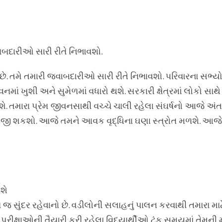
બદારીઓ સારી રીતે નિભાવશો.
છે. તમે તમારી જવાબદારીઓ સારી રીતે નિભાવશો. પરિવારના સભ્
નમાં ખુશી અને સુમેળમાં વધારો થશે. સરકારી ક્ષેત્રમાં લોકો સા
. તમારા પ્રેમ જીવનસાથી વચ્ચે ચાલી રહેલા સંઘર્ષનો આજે અં
જી શકશો. આજે તમને આવક વૃદ્ધિના ઘણા સ્ત્રોત મળશે. આજે 
શે
જ સુંદર રહેવાનો છે. વડીલોની સલાહનું પાલન કરવાથી તમારા મા
ક પરીક્ષાઓની તૈયારી કરી રહેલા વિદ્યાર્થીઓ ટૂંક સમયમાં તેમની