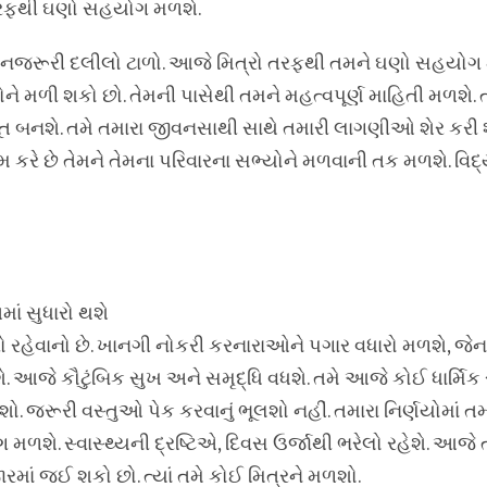
 તરફથી ઘણો સહયોગ મળશે.
િનજરૂરી દલીલો ટાળો. આજે મિત્રો તરફથી તમને ઘણો સહયોગ
ને મળી શકો છો. તેમની પાસેથી તમને મહત્વપૂર્ણ માહિતી મળશે. 
ૂત બનશે. તમે તમારા જીવનસાથી સાથે તમારી લાગણીઓ શેર કરી શ
મ કરે છે તેમને તેમના પરિવારના સભ્યોને મળવાની તક મળશે. વિદ્
માં સુધારો થશે
 રહેવાનો છે. ખાનગી નોકરી કરનારાઓને પગાર વધારો મળશે, જેન
શે. આજે કૌટુંબિક સુખ અને સમૃદ્ધિ વધશે. તમે આજે કોઈ ધાર્મિક
. જરૂરી વસ્તુઓ પેક કરવાનું ભૂલશો નહીં. તમારા નિર્ણયોમાં તમ
મળશે. સ્વાસ્થ્યની દ્રષ્ટિએ, દિવસ ઉર્જાથી ભરેલો રહેશે. આજે 
માં જઈ શકો છો. ત્યાં તમે કોઈ મિત્રને મળશો.