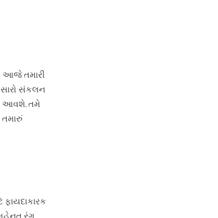
યો આજે તમારી
થે સારો સંકલન
ત આવશે. તમે
તમારું
ટે ફાયદાકારક
 મહેનત રંગ