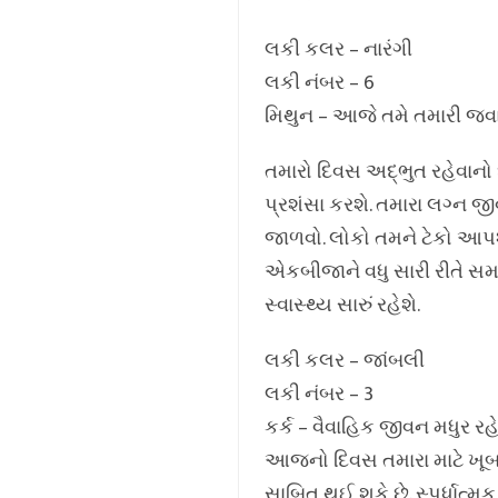
લકી કલર – નારંગી
લકી નંબર – 6
મિથુન – આજે તમે તમારી જવા
તમારો દિવસ અદ્ભુત રહેવાનો 
પ્રશંસા કરશે. તમારા લગ્ન જીવ
જાળવો. લોકો તમને ટેકો આપશે
એકબીજાને વધુ સારી રીતે સમ
સ્વાસ્થ્ય સારું રહેશે.
લકી કલર – જાંબલી
લકી નંબર – 3
કર્ક – વૈવાહિક જીવન મધુર રહે
આજનો દિવસ તમારા માટે ખૂબ 
સાબિત થઈ શકે છે. સ્પર્ધાત્મ