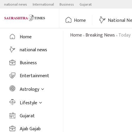
Skip
national news
International
Business
Gujarat
to
content
Home
National N
Home
Breaking News
Today 
»
»
Home
national news
Business
Entertainment
Astrology
Lifestyle
Gujarat
Ajab Gajab