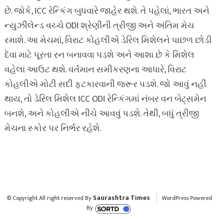
છે. જોકે, ICC રેન્કિંગ બુધવારે જાહેર થશે. તે પહેલાં, ભારત અને
ન્યુઝીલેન્ડ વચ્ચે ODI શ્રેણીની ત્રીજી અને અંતિમ મેચ
રમાશે. આ મેચમાં, વિરાટ કોહલીએ ડેરિલ મિશેલને પાછળ છોડી
દેવા માટે પૂરતા રન બનાવવા પડશે અને આશા છે કે મિશેલ
વહેલા આઉટ થશે. વર્તમાન સમીકરણના આધારે, વિરાટ
કોહલીએ મોટી સદી ફટકારવાની જરૂર પડશે. જો આવું નહીં
થાય, તો ડેરિલ મિશેલ ICC ODI રેન્કિંગમાં નંબર વન બેટ્સમેન
બનશે, અને કોહલીએ નીચે આવવું પડશે. તેથી, બધું ત્રીજી
મેચના સ્કોર પર નિર્ભર રહેશે.
Saurashtra Times
© Copyright All right reserved By
WordPress Powered
By