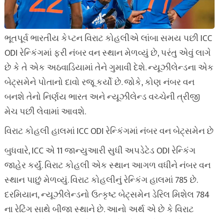
ભૂતપૂર્વ ભારતીય કેપ્ટન વિરાટ કોહલીએ લાંબા સમય પછી ICC
ODI રેન્કિંગમાં ફરી નંબર વન સ્થાન મેળવ્યું છે, પરંતુ એવું લાગે
છે કે તે એક અઠવાડિયામાં તેને ગુમાવી દેશે. ન્યૂઝીલેન્ડના એક
બેટ્સમેને પોતાનો દાવો રજૂ કર્યો છે. જોકે, કોણ નંબર વન
બનશે તેનો નિર્ણય ભારત અને ન્યૂઝીલેન્ડ વચ્ચેની ત્રીજી
મેચ પછી લેવામાં આવશે.
વિરાટ કોહલી હાલમાં ICC ODI રેન્કિંગમાં નંબર વન બેટ્સમેન છે
બુધવારે, ICC એ 11 જાન્યુઆરી સુધી અપડેટેડ ODI રેન્કિંગ
જાહેર કર્યું. વિરાટ કોહલી એક સ્થાન આગળ વધીને નંબર વન
સ્થાન પાછું મેળવ્યું. વિરાટ કોહલીનું રેન્કિંગ હાલમાં 785 છે.
દરમિયાન, ન્યૂઝીલેન્ડનો ઉત્કૃષ્ટ બેટ્સમેન ડેરિલ મિશેલ 784
ના રેટિંગ સાથે બીજા સ્થાને છે. આનો અર્થ એ છે કે વિરાટ