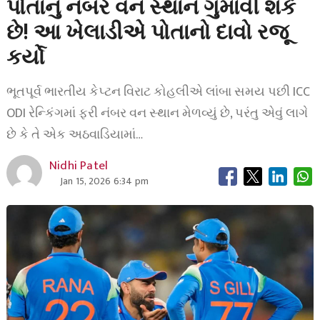
પોતાનું નંબર વન સ્થાન ગુમાવી શકે
છે! આ ખેલાડીએ પોતાનો દાવો રજૂ
કર્યો
ભૂતપૂર્વ ભારતીય કેપ્ટન વિરાટ કોહલીએ લાંબા સમય પછી ICC
ODI રેન્કિંગમાં ફરી નંબર વન સ્થાન મેળવ્યું છે, પરંતુ એવું લાગે
છે કે તે એક અઠવાડિયામાં…
Nidhi Patel
Jan 15, 2026 6:34 pm