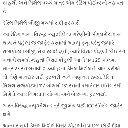
કોહલી અને મિશેલ વચ્ચે માત્ર એક રેટિંગ પોઈન્ટનો તફાવત
છે.
ડેરિલ મિશેલે બીજી મેચમાં સદી ફટકારી
આ રેટિંગ ભારત વિરુદ્ધ ન્યુઝીલેન્ડ શ્રેણીની બીજી મેચ શરૂ
થાય તે પહેલાં જ જાહેર કરવામાં આવ્યું હતું, પરંતુ જ્યારે
રાજકોટમાં બીજી મેચ રમાઈ હતી, ત્યારે વિરાટ કોહલી કોઈ રન
બનાવી શક્યો ન હતો. વિરાટ કોહલી આ મેચમાં 29 બોલમાં
માત્ર 23 રન બનાવી શક્યો હતો. ડેરિલ મિશેલની વાત કરીએ
તો, તેણે શાનદાર સદી ફટકારી અને અણનમ રહ્યો. ડેરિલ
મિશેલે રાજકોટમાં 117 બોલમાં 131 રનની ધમાકેદાર ઇનિંગ રમી.
મિશેલે આ ઇનિંગમાં 11 ચોગ્ગા અને બે છગ્ગા ફટકાર્યા.
ભારત વિરુદ્ધ ન્યુઝીલેન્ડ ત્રીજી મેચ પછી ICC રેન્કિંગ જાહેર
થશે
અત્યાર સુધી, ડેરિલ મિશેલે વિરાટ કોહલીને પાછળ છોડી દીધો