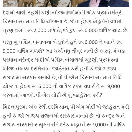
દેશમાં ચાલી રહેલી ઘણી યોજનાઓમાંની એક પ્રધાનમંત્રી
કિસાન સન્માન નિધિ યોજના છે, જેના હેઠળ ખેડૂતોને વર્ષમાં
ત્રણ વખત રૂ. 2,000 મળે છે, જે કુલ રૂ. 6,000 વાર્ષિક થાય છે.
પરંતુ શું પશ્ચિમ બંગાળના ખેડૂતોને હવે રૂ. 6,000 ને બદલે રૂ.
9,000 વાર્ષિક મળશે? આ ચર્ચા વધુ તીવ્ર બની છે કારણ કે વડા
પ્રધાન નરેન્દ્ર મોદીએ પશ્ચિમ બંગાળમાં ચૂંટણી પ્રચારના
બીજા તબક્કા દરમિયાન જાહેરાત કરી હતી કે જો ભાજપ
રાજ્યમાં સરકાર બનાવે છે, તો પીએમ કિસાન સન્માન નિધિ
યોજના હેઠળ રૂ. 6,000 ની વાર્ષિક રકમ વધારીને રૂ. 9,000
કરવામાં આવશે. પીએમ મોદીએ શું જાહેરાત કરી?
મિદનાપુરમાં એક રેલી દરમિયાન, પીએમ મોદીએ જાહેરાત કરી
હતી કે જો ભાજપ રાજ્યમાં સરકાર બનાવે છે, તો કેન્દ્ર અને
રાજ્ય સરકારો સંયુક્ત રીતે દરેક ખેડૂતને રૂ. 9,000 ની વાર્ષિક