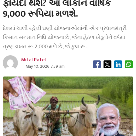
ફાયદો થશે? આ લોકોને વાર્ષિક
9,000 રૂપિયા મળશે.
દેશમાં ચાલી રહેલી ઘણી યોજનાઓમાંની એક પ્રધાનમંત્રી
કિસાન સન્માન નિધિ યોજના છે, જેના હેઠળ ખેડૂતોને વર્ષમાં
ત્રણ વખત રૂ. 2,000 મળે છે, જે કુલ રૂ.…
Mital Patel
May 10, 2026 7:59 am