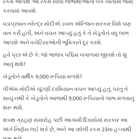
રકમ આપશે. આ રકમ સીધી લાભાર્થીઓના બેંક ખાતામાં જમા
કરવામાં આવશે.
વડાપ્રધાન નરેન્દ્ર મોદીએ ડબલ એન્જિન સરકાર વિશે પણ
વાત કરી હતી, અને વચન આપ્યું હતું કે તે ખેડૂતોને વધુ લાભ
આપશે અને વચેટિયાઓની ભૂમિકાને દૂર કરશે.
હવે પ્રશ્ન એ છે કે: જો ભાજપ પશ્ચિમ બંગાળમાં જીતશે તો શું
આવું થશે?
ખેડૂતોને વાર્ષિક 9,000 રૂપિયા મળશે?
પીએમ મોદીએ ચૂંટણી દરમિયાન વચન આપ્યું હતું, પરંતુ તે
સાચું નથી કે ખેડૂતોને આજથી 9,000 રૂપિયાનો લાભ મળવાનું
શરૂ થશે.
શપથ ગ્રહણ સમારોહ પછી આગામી દિવસોમાં સરકાર આ
અંગે નિર્ણય લઈ શકે છે, અને આ વધેલી રકમ 23મા હપ્તાથી