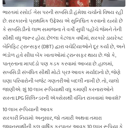
ભારતમાં રસોઈ ગેસ પરની સબસિડી હંમેશા ચર્ચાનો વિષય રહી
છે. સરકારનો પ્રાથમિક ઉદ્દેશ્ય એ સુનિશ્ચિત કરવાનો રહ્યો છે
કે સબસિડીનો લાભ સમાજના તે વર્ગો સુધી પહોંચે જેમને તેની
સૌથી વધુ જરૂર હોય. છેલ્લા કેટલાક વર્ષોમાં, સરકારે ડાયરેક્ટ
બેનિફિટ ટ્રાન્સફર (DBT) દ્વારા વચેટિયાઓને દૂર કર્યા છે, અને
ભંડોળ હવે સીધા બેંક ખાતાઓમાં ટ્રાન્સફર થાય છે. જો કે,
પાત્રતાના માપદંડો પણ કડક કરવામાં આવ્યા છે. હાલમાં,
સબસિડી સંબંધિત સૌથી મોટો પ્રશ્ન આવક મર્યાદાનો છે, જેણે
ઘણા પરિવારોની બજેટ ગણતરીઓ બદલી નાખી છે. તો, ચાલો
જાણીએ: શું 10 લાખ રૂપિયાથી વધુ કમાણી કરનારાઓને
સસ્તા LPG સિલિન્ડરની ઍક્સેસથી વંચિત રાખવામાં આવશે?
10 લાખ રૂપિયાની આવક
સરકારી નિયમો અનુસાર, જો તમારી અથવા તમારા
જીવનસાથીની કુલ વાર્ષિક કરપાત્ર આવક 10 લાખ રૂપિયા કે