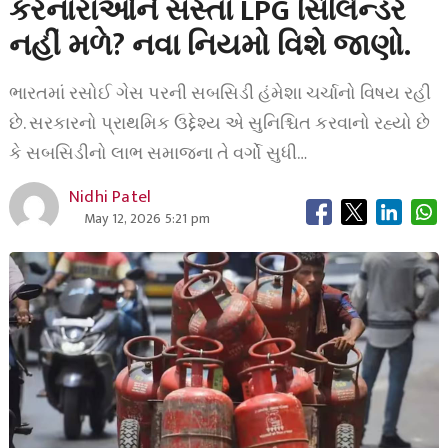
કરનારાઓને સસ્તા LPG સિલિન્ડર
નહીં મળે? નવા નિયમો વિશે જાણો.
ભારતમાં રસોઈ ગેસ પરની સબસિડી હંમેશા ચર્ચાનો વિષય રહી
છે. સરકારનો પ્રાથમિક ઉદ્દેશ્ય એ સુનિશ્ચિત કરવાનો રહ્યો છે
કે સબસિડીનો લાભ સમાજના તે વર્ગો સુધી…
Nidhi Patel
May 12, 2026 5:21 pm