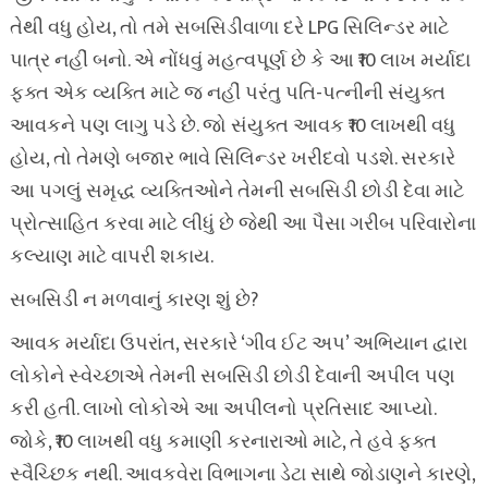
તેથી વધુ હોય, તો તમે સબસિડીવાળા દરે LPG સિલિન્ડર માટે
પાત્ર નહીં બનો. એ નોંધવું મહત્વપૂર્ણ છે કે આ ₹10 લાખ મર્યાદા
ફક્ત એક વ્યક્તિ માટે જ નહીં પરંતુ પતિ-પત્નીની સંયુક્ત
આવકને પણ લાગુ પડે છે. જો સંયુક્ત આવક ₹10 લાખથી વધુ
હોય, તો તેમણે બજાર ભાવે સિલિન્ડર ખરીદવો પડશે. સરકારે
આ પગલું સમૃદ્ધ વ્યક્તિઓને તેમની સબસિડી છોડી દેવા માટે
પ્રોત્સાહિત કરવા માટે લીધું છે જેથી આ પૈસા ગરીબ પરિવારોના
કલ્યાણ માટે વાપરી શકાય.
સબસિડી ન મળવાનું કારણ શું છે?
આવક મર્યાદા ઉપરાંત, સરકારે ‘ગીવ ઈટ અપ’ અભિયાન દ્વારા
લોકોને સ્વેચ્છાએ તેમની સબસિડી છોડી દેવાની અપીલ પણ
કરી હતી. લાખો લોકોએ આ અપીલનો પ્રતિસાદ આપ્યો.
જોકે, ₹10 લાખથી વધુ કમાણી કરનારાઓ માટે, તે હવે ફક્ત
સ્વૈચ્છિક નથી. આવકવેરા વિભાગના ડેટા સાથે જોડાણને કારણે,