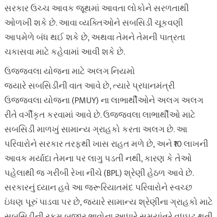
સરકાર ઉચ્ચ આવક જૂથમાં આવતા લોકોને સરળતાથી
ઓળખી શકે છે. આવા વ્યક્તિઓને સબસિડી ચૂકવણી
આપમેળે બંધ થઈ શકે છે, અથવા તેમને તેમની પાત્રતા
ચકાસવા માટે કહેવામાં આવી શકે છે.
ઉજ્જવલા યોજના માટે અલગ નિયમો
જ્યારે સબસિડીની વાત આવે છે, ત્યારે પ્રધાનમંત્રી
ઉજ્જવલા યોજના (PMUY) ના લાભાર્થીઓને અલગ અલગ
રીતે વર્ગીકૃત કરવામાં આવે છે. ઉજ્જવલા લાભાર્થીઓ માટે
સબસિડી માળખું સામાન્ય ગ્રાહકો કરતા અલગ છે. આ
પરિવારોને સરકાર તરફથી ખાસ રાહત મળે છે, અને ₹10 લાખની
આવક મર્યાદા તેમના પર લાગુ પડતી નથી, કારણ કે તેઓ
પહેલાથી જ ગરીબી રેખા નીચે (BPL) શ્રેણી હેઠળ આવે છે.
સરકારનું ધ્યાન હવે આ જરૂરિયાતમંદ પરિવારોને સ્વચ્છ
ઇંધણ પૂરું પાડવા પર છે, જ્યારે સામાન્ય શ્રેણીના ગ્રાહકો માટે