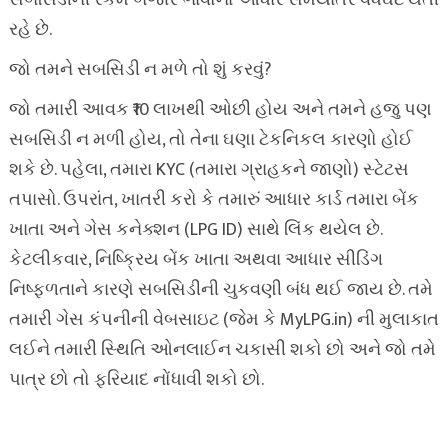
સબસિડીની રકમ બજાર ભાવોના આધારે સમયાંતરે વધઘટ થતી
રહે છે.
જો તમને સબસિડી ન મળે તો શું કરવું?
જો તમારી આવક ₹10 લાખથી ઓછી હોય અને તમને હજુ પણ
સબસિડી ન મળી હોય, તો તેના ઘણા ટેકનિકલ કારણો હોઈ
શકે છે. પહેલા, તમારા KYC (તમારા ગ્રાહકને જાણો) સ્ટેટસ
તપાસો. ઉપરાંત, ખાતરી કરો કે તમારું આધાર કાર્ડ તમારા બેંક
ખાતા અને ગેસ કનેક્શન (LPG ID) સાથે લિંક થયેલ છે.
કેટલીકવાર, નિષ્ક્રિય બેંક ખાતા અથવા આધાર સીડિંગ
નિષ્ફળતાને કારણે સબસિડીની ચુકવણી બંધ થઈ જાય છે. તમે
તમારી ગેસ કંપનીની વેબસાઇટ (જેમ કે MyLPG.in) ની મુલાકાત
લઈને તમારી સ્થિતિ ઓનલાઈન ચકાસી શકો છો અને જો તમે
પાત્ર છો તો ફરિયાદ નોંધાવી શકો છો.